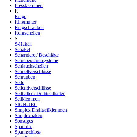
Pressklemmen
R
Ringe
Ringmutter
Ringschrauben
Rohrschellen
S
S-Haken
Schäkel
Scharniere / Beschläge
Schiebeplanensysteme
Schlauchschellen
Schnellverschlüsse
Schrauben
Seile
Seilendverschlüsse
Seilhalter / Drahtseilhalter
Seilklemmen
SIGN-TEC
Simplex Drahtseilklemmen
Simplexhaken
Sonstiges
Spannfix
Spannschloss