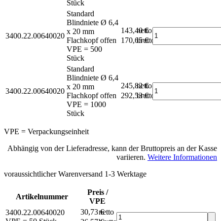
Stück
Standard
Blindniete Ø 6,4
143,40 €
netto
x 20 mm
3400.22.00640020
Flachkopf offen
170,65 €
brutto*
VPE = 500
Stück
Standard
Blindniete Ø 6,4
245,82 €
netto
x 20 mm
3400.22.00640020
Flachkopf offen
292,53 €
brutto*
VPE = 1000
Stück
VPE = Verpackungseinheit
Abhängig von der Lieferadresse, kann der Bruttopreis an der Kasse
variieren.
Weitere Informationen
voraussichtlicher Warenversand 1-3 Werktage
Preis /
Artikelnummer
VPE
30,73 €
netto
3400.22.00640020