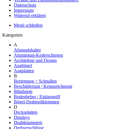
Datenschutz
Impressum
Widerruf erklären
Menü schließen
Kategorien
A
Abstandshalter
Aluminium-Kederschienen
Architektur und Design
Augbügel
Augplatten
B
Beriemung + Schnallen
Beschilderung / Kennzeichnung
Blindniete
Bodenheber / Einlassgriff
Bügel-Drahtseilklemmen
D
Decksplatten
Displays
Drahtklammern
Drehverschlüsse