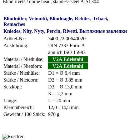
Blind rivets / dome head, stainless steel AISI 304
Blindnitter, Vetonitti, Blindnagle, Rebites, Trhaci,
Remaches
Kniedes, Nity, Nyty, Percin, Rivetti, Вытяжные заклепки
Artikel-Nr.:
3400.22.00640020
Ausführung:
DIN 7337 Form A
ähnlich ISO 15983
Material / Niethülse:
V2A Edelstahl
Material / Nietdorn:
V2A Edelstahl
Stärke / Niethülse:
D1 = Ø 6,4 mm
Stärke / Nietdorn:
D2 = Ø 3,85 mm
Setzkopf:
D3 = Ø 13,0 mm
K = 2,2 mm
Länge:
L = 20 mm
Klemmbereich:
12,0 - 14,5 mm
Gewicht / 100 Stück:
970 g