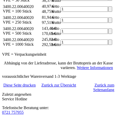
VPE = 50 Stück
36,57 €
brutto*
40,97 €
netto
3400.22.00640020
VPE = 100 Stück
48,75 €
brutto*
81,94 €
netto
3400.22.00640020
VPE = 250 Stück
97,51 €
brutto*
143,40 €
netto
3400.22.00640020
VPE = 500 Stück
170,65 €
brutto*
245,82 €
netto
3400.22.00640020
VPE = 1000 Stück
292,53 €
brutto*
VPE = Verpackungseinheit
Abhängig von der Lieferadresse, kann der Bruttopreis an der Kasse
variieren.
Weitere Informationen
voraussichtlicher Warenversand 1-3 Werktage
Diese Seite drucken
Zurück zur Übersicht
Zurück zum
Seitenanfang
Zuletzt angesehen
Service Hotline
Telefonische Beratung unter:
0721 757955