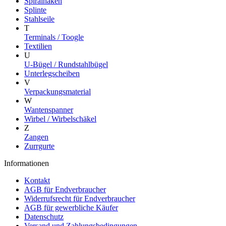
Spiralhaken
Splinte
Stahlseile
T
Terminals / Toogle
Textilien
U
U-Bügel / Rundstahlbügel
Unterlegscheiben
V
Verpackungsmaterial
W
Wantenspanner
Wirbel / Wirbelschäkel
Z
Zangen
Zurrgurte
Informationen
Kontakt
AGB für Endverbraucher
Widerrufsrecht für Endverbraucher
AGB für gewerbliche Käufer
Datenschutz
Versand und Zahlungsbedingungen