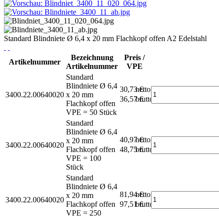
Standard Blindniete Ø 6,4 x 20 mm Flachkopf offen A2 Edelstahl
Bezeichnung
Preis /
Artikelnummer
Artikelnummer
VPE
Standard
Blindniete Ø 6,4
30,73 €
netto
3400.22.00640020
x 20 mm
36,57 €
brutto*
Flachkopf offen
VPE = 50 Stück
Standard
Blindniete Ø 6,4
40,97 €
netto
x 20 mm
3400.22.00640020
Flachkopf offen
48,75 €
brutto*
VPE = 100
Stück
Standard
Blindniete Ø 6,4
81,94 €
netto
x 20 mm
3400.22.00640020
Flachkopf offen
97,51 €
brutto*
VPE = 250