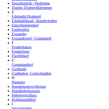
Druckknöpfe / Hohlniete
Duplex Drahtseilklemmen
E
Edelstahl-Drahtseil
Edelstahlband / Bandschellen
Einschlagstempel
Endstopfen
Expander
Expanderseil / Gummiseil
F
Fenderhaken
Fenderösen
Flachbügel
G
Gummiartikel
Gurtband
Gurthaken, Gurtschnallen
H
Hammer
Handeinsetzwerkzeug
Handhebelpressen
Hebelverschluss
Hohlraumdübel
I
Infoaufsteller