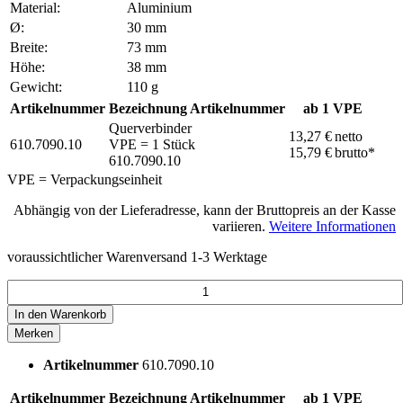
Material:
Aluminium
Ø:
30 mm
Breite:
73 mm
Höhe:
38 mm
Gewicht:
110 g
Artikelnummer
Bezeichnung
Artikelnummer
ab 1 VPE
Querverbinder
13,27 €
netto
610.7090.10
VPE = 1 Stück
15,79 €
brutto*
610.7090.10
VPE = Verpackungseinheit
Abhängig von der Lieferadresse, kann der Bruttopreis an der Kasse
variieren.
Weitere Informationen
voraussichtlicher Warenversand 1-3 Werktage
In den
Warenkorb
Merken
Artikelnummer
610.7090.10
Artikelnummer
Bezeichnung
Artikelnummer
ab 1 VPE