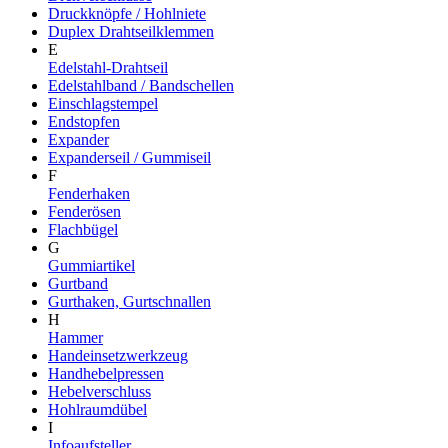
Druckknöpfe / Hohlniete
Duplex Drahtseilklemmen
E
Edelstahl-Drahtseil
Edelstahlband / Bandschellen
Einschlagstempel
Endstopfen
Expander
Expanderseil / Gummiseil
F
Fenderhaken
Fenderösen
Flachbügel
G
Gummiartikel
Gurtband
Gurthaken, Gurtschnallen
H
Hammer
Handeinsetzwerkzeug
Handhebelpressen
Hebelverschluss
Hohlraumdübel
I
Infoaufsteller