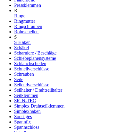
Pressklemmen
R
Ringe
Ringmutter
Ringschrauben
Rohrschellen
S
S-Haken
Schäkel
Scharniere / Beschläge
Schiebeplanensysteme
Schlauchschellen
Schnellverschlüsse
Schrauben
Seile
Seilendverschlüsse
Seilhalter / Drahtseilhalter
Seilklemmen
SIGN-TEC
Simplex Drahtseilklemmen
Simplexhaken
Sonstiges
Spannfix
Spannschloss