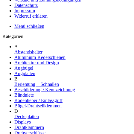
Datenschutz
Impressum
Widerruf erklären
Menü schließen
Kategorien
A
Abstandshalter
Aluminium-Kederschienen
Architektur und Design
Augbügel
Augplatten
B
Beriemung + Schnallen
Beschilderung / Kennzeichnung
Blindniete
Bodenheber / Einlassgriff
Bügel-Drahtseilklemmen
D
Decksplatten
Displays
Drahtklammern
Drehverschlüsse