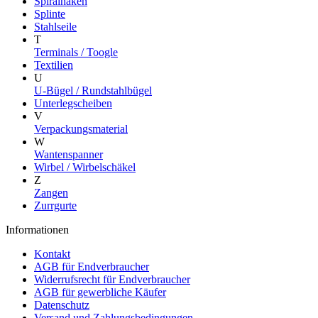
Spiralhaken
Splinte
Stahlseile
T
Terminals / Toogle
Textilien
U
U-Bügel / Rundstahlbügel
Unterlegscheiben
V
Verpackungsmaterial
W
Wantenspanner
Wirbel / Wirbelschäkel
Z
Zangen
Zurrgurte
Informationen
Kontakt
AGB für Endverbraucher
Widerrufsrecht für Endverbraucher
AGB für gewerbliche Käufer
Datenschutz
Versand und Zahlungsbedingungen