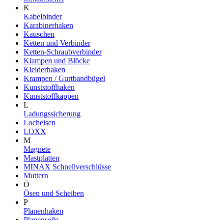
K
Kabelbinder
Karabinerhaken
Kauschen
Ketten und Verbinder
Ketten-Schraubverbinder
Klampen und Blöcke
Kleiderhaken
Krampen / Gurtbandbügel
Kunststoffhaken
Kunststoffkappen
L
Ladungssicherung
Locheisen
LOXX
M
Magnete
Mastplatten
MINAX Schnellverschlüsse
Muttern
Ö
Ösen und Scheiben
P
Planenhaken
Planenseile