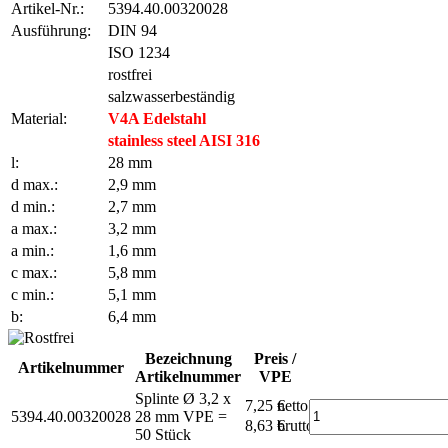
Artikel-Nr.:
5394.40.00320028
Ausführung:
DIN 94
ISO 1234
rostfrei
salzwasserbeständig
Material:
V4A Edelstahl
stainless steel AISI 316
l:
28 mm
d max.:
2,9 mm
d min.:
2,7 mm
a max.:
3,2 mm
a min.:
1,6 mm
c max.:
5,8 mm
c min.:
5,1 mm
b:
6,4 mm
Bezeichnung
Preis /
Artikelnummer
Artikelnummer
VPE
Splinte Ø 3,2 x
7,25 €
netto
5394.40.00320028
28 mm
VPE =
8,63 €
brutto*
50 Stück