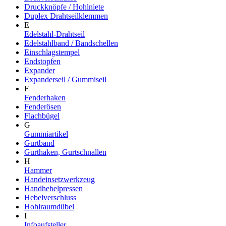
Druckknöpfe / Hohlniete
Duplex Drahtseilklemmen
E
Edelstahl-Drahtseil
Edelstahlband / Bandschellen
Einschlagstempel
Endstopfen
Expander
Expanderseil / Gummiseil
F
Fenderhaken
Fenderösen
Flachbügel
G
Gummiartikel
Gurtband
Gurthaken, Gurtschnallen
H
Hammer
Handeinsetzwerkzeug
Handhebelpressen
Hebelverschluss
Hohlraumdübel
I
Infoaufsteller