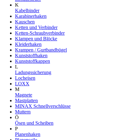
K
Kabelbinder
Karabinerhaken
Kauschen
Ketten und Verbinder
Ketten-Schraubverbinder
Klampen und Blöcke
Kleiderhaken
Krampen / Gurtbandbügel
Kunststoffhaken
Kunststoffkappen
L
Ladungssicherung
Locheisen
LOXX
M
Magnete
Mastplatten
MINAX Schnellverschlüsse
Muttern
Ö
Ösen und Scheiben
P
Planenhaken
Planenseile