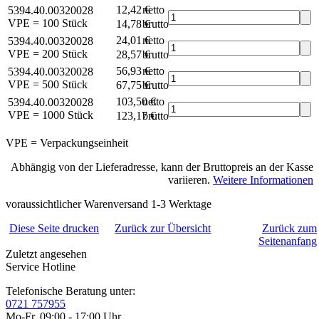
12,42 €
netto
5394.40.00320028
VPE = 100 Stück
14,78 €
brutto*
24,01 €
netto
5394.40.00320028
VPE = 200 Stück
28,57 €
brutto*
56,93 €
netto
5394.40.00320028
VPE = 500 Stück
67,75 €
brutto*
103,50 €
netto
5394.40.00320028
VPE = 1000 Stück
123,17 €
brutto*
VPE = Verpackungseinheit
Abhängig von der Lieferadresse, kann der Bruttopreis an der Kasse
variieren.
Weitere Informationen
voraussichtlicher Warenversand 1-3 Werktage
Diese Seite drucken
Zurück zur Übersicht
Zurück zum
Seitenanfang
Zuletzt angesehen
Service Hotline
Telefonische Beratung unter:
0721 757955
Mo-Fr, 09:00 - 17:00 Uhr