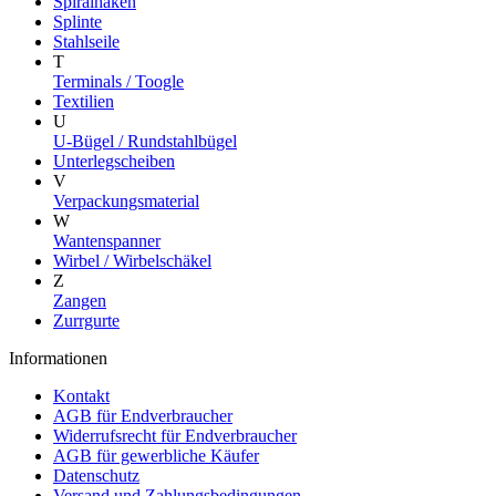
Spiralhaken
Splinte
Stahlseile
T
Terminals / Toogle
Textilien
U
U-Bügel / Rundstahlbügel
Unterlegscheiben
V
Verpackungsmaterial
W
Wantenspanner
Wirbel / Wirbelschäkel
Z
Zangen
Zurrgurte
Informationen
Kontakt
AGB für Endverbraucher
Widerrufsrecht für Endverbraucher
AGB für gewerbliche Käufer
Datenschutz
Versand und Zahlungsbedingungen