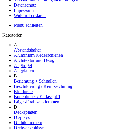
Datenschutz
Impressum
Widerruf erklären
Menü schließen
Kategorien
A
Abstandshalter
Aluminium-Kederschienen
Architektur und Design
Augbügel
Augplatten
B
Beriemung + Schnallen
Beschilderung / Kennzeichnung
Blindniete
Bodenheber / Einlassgriff
Bügel-Drahtseilklemmen
D
Decksplatten
Displays
Drahtklammern
Drehverschlüsse