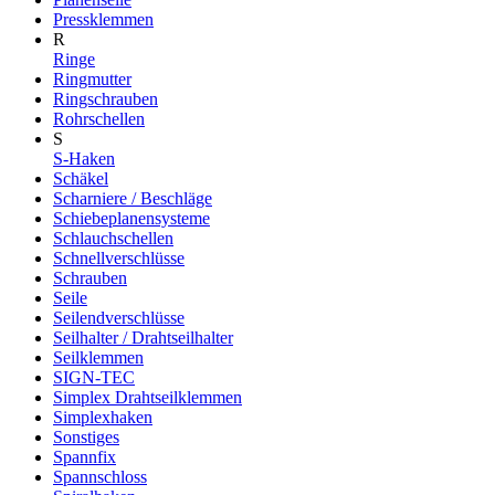
Pressklemmen
R
Ringe
Ringmutter
Ringschrauben
Rohrschellen
S
S-Haken
Schäkel
Scharniere / Beschläge
Schiebeplanensysteme
Schlauchschellen
Schnellverschlüsse
Schrauben
Seile
Seilendverschlüsse
Seilhalter / Drahtseilhalter
Seilklemmen
SIGN-TEC
Simplex Drahtseilklemmen
Simplexhaken
Sonstiges
Spannfix
Spannschloss