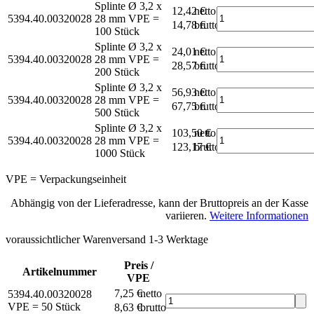
Splinte Ø 3,2 x
12,42 €
netto
5394.40.00320028
28 mm
VPE =
14,78 €
brutto*
100 Stück
Splinte Ø 3,2 x
24,01 €
netto
5394.40.00320028
28 mm
VPE =
28,57 €
brutto*
200 Stück
Splinte Ø 3,2 x
56,93 €
netto
5394.40.00320028
28 mm
VPE =
67,75 €
brutto*
500 Stück
Splinte Ø 3,2 x
103,50 €
netto
5394.40.00320028
28 mm
VPE =
123,17 €
brutto*
1000 Stück
VPE = Verpackungseinheit
Abhängig von der Lieferadresse, kann der Bruttopreis an der Kasse
variieren.
Weitere Informationen
voraussichtlicher Warenversand 1-3 Werktage
Preis /
Artikelnummer
VPE
7,25 €
netto
5394.40.00320028
VPE = 50 Stück
8,63 €
brutto*