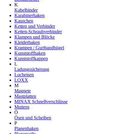
K
Kabelbinder
Karabinerhaken
Kauschen
Ketten und Verbinder
Ketten-Schraubverbinder
Klampen und Blöcke
Kleiderhaken
Krampen / Gurtbandbügel
Kunststoffhaken
Kunststoffkappen
L
Ladungssicherung
Locheisen
LOXX
M
Magnete
Mastplatten
MINAX Schnellverschlüsse
Muttern
Ö
Ösen und Scheiben
P
Planenhaken
Planenseile