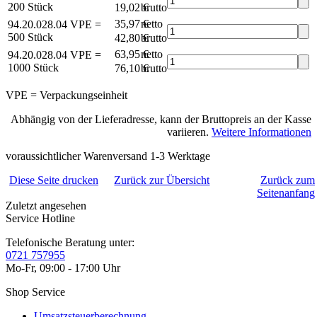
200 Stück
19,02 €
brutto*
35,97 €
netto
94.20.028.04
VPE =
500 Stück
42,80 €
brutto*
63,95 €
netto
94.20.028.04
VPE =
1000 Stück
76,10 €
brutto*
VPE = Verpackungseinheit
Abhängig von der Lieferadresse, kann der Bruttopreis an der Kasse
variieren.
Weitere Informationen
voraussichtlicher Warenversand 1-3 Werktage
Diese Seite drucken
Zurück zur Übersicht
Zurück zum
Seitenanfang
Zuletzt angesehen
Service Hotline
Telefonische Beratung unter:
0721 757955
Mo-Fr, 09:00 - 17:00 Uhr
Shop Service
Umsatzsteuerberechnung