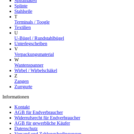
Spiralhaken
Splinte
Stahlseile
T
Terminals / Toogle
Textilien
U
U-Bügel / Rundstahlbügel
Unterlegscheiben
V
Verpackungsmaterial
W
Wantenspanner
Wirbel / Wirbelschäkel
Z
Zangen
Zurrgurte
Informationen
Kontakt
AGB für Endverbraucher
Widerrufsrecht für Endverbraucher
AGB für gewerbliche Käufer
Datenschutz
Versand und Zahlungsbedingungen