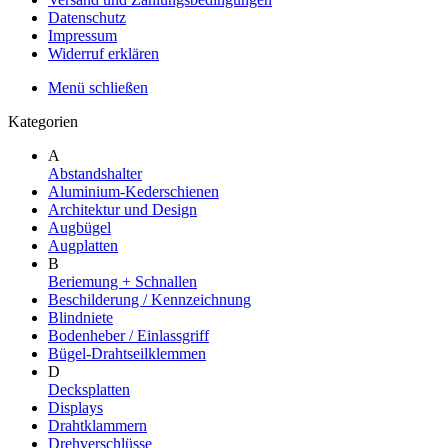
Datenschutz
Impressum
Widerruf erklären
Menü schließen
Kategorien
A
Abstandshalter
Aluminium-Kederschienen
Architektur und Design
Augbügel
Augplatten
B
Beriemung + Schnallen
Beschilderung / Kennzeichnung
Blindniete
Bodenheber / Einlassgriff
Bügel-Drahtseilklemmen
D
Decksplatten
Displays
Drahtklammern
Drehverschlüsse