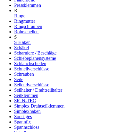
Pressklemmen
R
Ringe
Ringmutter
Ringschrauben
Rohrschellen
S
S-Haken
Schäkel
Scharniere / Beschläge
Schiebeplanensysteme
Schlauchschellen
Schnellverschlüsse
Schrauben
Seile
Seilendverschlüsse
Seilhalter / Drahtseilhalter
Seilklemmen
SIGN-TEC
Simplex Drahtseilklemmen
Simplexhaken
Sonstiges
Spannfix
Spannschloss