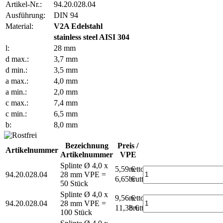
Artikel-Nr.:
94.20.028.04
Ausführung:
DIN 94
Material:
V2A Edelstahl
stainless steel AISI 304
l:
28 mm
d max.:
3,7 mm
d min.:
3,5 mm
a max.:
4,0 mm
a min.:
2,0 mm
c max.:
7,4 mm
c min.:
6,5 mm
b:
8,0 mm
Bezeichnung
Preis /
Artikelnummer
Artikelnummer
VPE
Splinte Ø 4,0 x
5,59 €
netto
94.20.028.04
28 mm
VPE =
6,65 €
brutto*
50 Stück
Splinte Ø 4,0 x
9,56 €
netto
94.20.028.04
28 mm
VPE =
11,38 €
brutto*
100 Stück