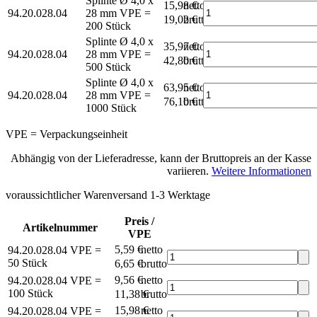
Splinte Ø 4,0 x
15,98 €
netto
94.20.028.04
28 mm
VPE =
19,02 €
brutto*
200 Stück
Splinte Ø 4,0 x
35,97 €
netto
94.20.028.04
28 mm
VPE =
42,80 €
brutto*
500 Stück
Splinte Ø 4,0 x
63,95 €
netto
94.20.028.04
28 mm
VPE =
76,10 €
brutto*
1000 Stück
VPE = Verpackungseinheit
Abhängig von der Lieferadresse, kann der Bruttopreis an der Kasse
variieren.
Weitere Informationen
voraussichtlicher Warenversand 1-3 Werktage
Preis /
Artikelnummer
VPE
5,59 €
netto
94.20.028.04
VPE =
50 Stück
6,65 €
brutto*
9,56 €
netto
94.20.028.04
VPE =
100 Stück
11,38 €
brutto*
15,98 €
netto
94.20.028.04
VPE =