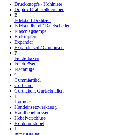
Druckknöpfe / Hohlniete
Duplex Drahtseilklemmen
E
Edelstahl-Drahtseil
Edelstahlband / Bandschellen
Einschlagstempel
Endstopfen
Expander
Expanderseil / Gummiseil
F
Fenderhaken
Fenderösen
Flachbügel
G
Gummiartikel
Gurtband
Gurthaken, Gurtschnallen
H
Hammer
Handeinsetzwerkzeug
Handhebelpressen
Hebelverschluss
Hohlraumdübel
I
Infoaufsteller