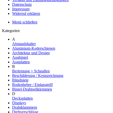
Datenschutz
Impressum
Widerruf erklären
Menü schließen
Kategorien
A
Abstandshalter
Aluminium-Kederschienen
Architektur und Design
Augbügel
Augplatten
B
Beriemung + Schnallen
Beschilderung / Kennzeichnung
Blindniete
Bodenheber / Einlassgriff
Bügel-Drahtseilklemmen
D
Decksplatten
Displays
Drahtklammern
Drehverschlüsse