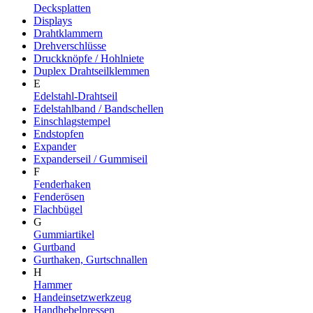
Decksplatten
Displays
Drahtklammern
Drehverschlüsse
Druckknöpfe / Hohlniete
Duplex Drahtseilklemmen
E
Edelstahl-Drahtseil
Edelstahlband / Bandschellen
Einschlagstempel
Endstopfen
Expander
Expanderseil / Gummiseil
F
Fenderhaken
Fenderösen
Flachbügel
G
Gummiartikel
Gurtband
Gurthaken, Gurtschnallen
H
Hammer
Handeinsetzwerkzeug
Handhebelpressen