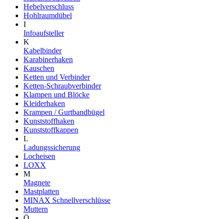
Hebelverschluss
Hohlraumdübel
I
Infoaufsteller
K
Kabelbinder
Karabinerhaken
Kauschen
Ketten und Verbinder
Ketten-Schraubverbinder
Klampen und Blöcke
Kleiderhaken
Krampen / Gurtbandbügel
Kunststoffhaken
Kunststoffkappen
L
Ladungssicherung
Locheisen
LOXX
M
Magnete
Mastplatten
MINAX Schnellverschlüsse
Muttern
Ö