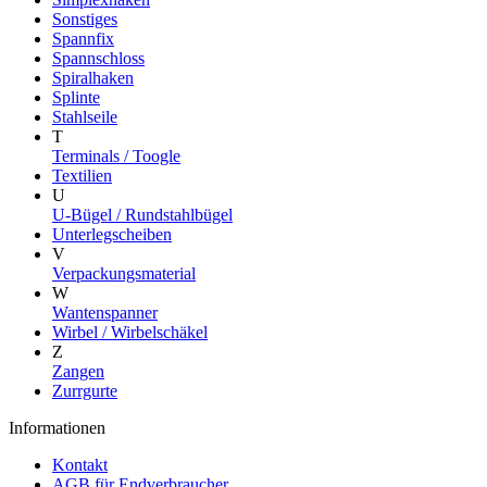
Sonstiges
Spannfix
Spannschloss
Spiralhaken
Splinte
Stahlseile
T
Terminals / Toogle
Textilien
U
U-Bügel / Rundstahlbügel
Unterlegscheiben
V
Verpackungsmaterial
W
Wantenspanner
Wirbel / Wirbelschäkel
Z
Zangen
Zurrgurte
Informationen
Kontakt
AGB für Endverbraucher