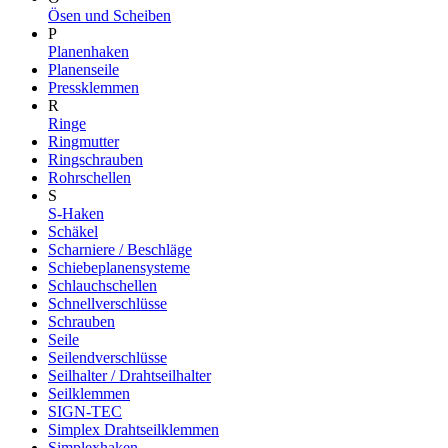
Ösen und Scheiben
P
Planenhaken
Planenseile
Pressklemmen
R
Ringe
Ringmutter
Ringschrauben
Rohrschellen
S
S-Haken
Schäkel
Scharniere / Beschläge
Schiebeplanensysteme
Schlauchschellen
Schnellverschlüsse
Schrauben
Seile
Seilendverschlüsse
Seilhalter / Drahtseilhalter
Seilklemmen
SIGN-TEC
Simplex Drahtseilklemmen
Simplexhaken