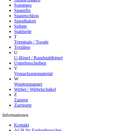
Sonstiges
Spannfix
Spannschloss
Spiralhaken
Splinte
Stahlseile
T
Terminals / Toogle
Textilien
U
U-Bügel / Rundstahlbügel
Unterlegscheiben
V
Verpackungsmaterial
W
Wantenspanner
Wirbel / Wirbelschäkel
Z
Zangen
Zurrgurte
Informationen
Kontakt
AGB für Endverbraucher