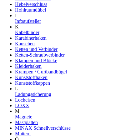
Hebelverschluss
Hohlraumdübel
I
Infoaufsteller
K
Kabelbinder
Karabinerhaken
Kauschen
Ketten und Verbinder
Ketten-Schraubverbinder
Klampen und Blöcke
Kleiderhaken
Krampen / Gurtbandbügel
Kunststoffhaken
Kunststoffkappen
L
Ladungssicherung
Locheisen
LOXX
M
Magnete
Mastplatten
MINAX Schnellverschlüsse
Muttern
Ö