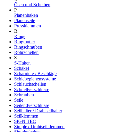
Ösen und Scheiben
P
Planenhaken
Planenseile
Pressklemmen
R
Ringe
Ringmutter
Ringschrauben
Rohrschellen
S
S-Haken
Schäkel
Scharniere / Beschläge
Schiebeplanensysteme
Schlauchschellen
Schnellverschlüsse
Schrauben
Seile
Seilendverschlüsse
Seilhalter / Drahtseilhalter
Seilklemmen
SIGN-TEC
Simplex Drahtseilklemmen
Simplexhaken