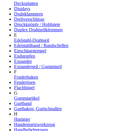
Decksplatten
Displays
Drahtklammern
Drehverschlüsse
Druckknöpfe / Hohlniete
Duplex Drahtseilklemmen
E
Edelstahl-Drahtseil
Edelstahlband / Bandschellen
Einschlagstempel
Endstopfen
Expander
Expanderseil / Gummiseil
F
Fenderhaken
Fenderösen
Flachbügel
G
Gummiartikel
Gurtband
Gurthaken, Gurtschnallen
H
Hammer
Handeinsetzwerkzeug
Handhebelpressen