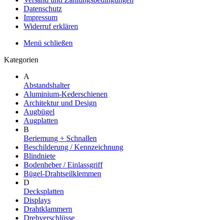
Datenschutz
Impressum
Widerruf erklären
Menü schließen
Kategorien
A
Abstandshalter
Aluminium-Kederschienen
Architektur und Design
Augbügel
Augplatten
B
Beriemung + Schnallen
Beschilderung / Kennzeichnung
Blindniete
Bodenheber / Einlassgriff
Bügel-Drahtseilklemmen
D
Decksplatten
Displays
Drahtklammern
Drehverschlüsse