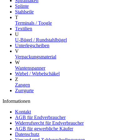
Spiralhaken
Splinte
Stahlseile
T
Terminals / Toogle
Textilien
U
U-Bügel / Rundstahlbügel
Unterlegscheiben
V
Verpackungsmaterial
W
Wantenspanner
Wirbel / Wirbelschäkel
Z
Zangen
Zurrgurte
Informationen
Kontakt
AGB für Endverbraucher
Widerrufsrecht für Endverbraucher
AGB für gewerbliche Käufer
Datenschutz
Versand und Zahlungsbedingungen