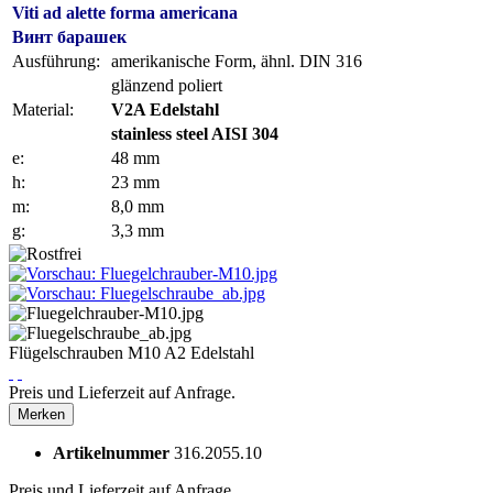
Viti ad alette forma americana
Винт барашек
Ausführung:
amerikanische Form, ähnl. DIN 316
glänzend poliert
Material:
V2A Edelstahl
stainless steel AISI 304
e:
48 mm
h:
23 mm
m:
8,0 mm
g:
3,3 mm
Flügelschrauben M10 A2 Edelstahl
Preis und Lieferzeit auf Anfrage.
Merken
Artikelnummer
316.2055.10
Preis und Lieferzeit auf Anfrage.