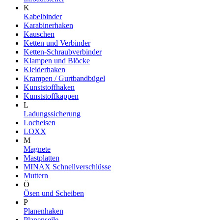
K
Kabelbinder
Karabinerhaken
Kauschen
Ketten und Verbinder
Ketten-Schraubverbinder
Klampen und Blöcke
Kleiderhaken
Krampen / Gurtbandbügel
Kunststoffhaken
Kunststoffkappen
L
Ladungssicherung
Locheisen
LOXX
M
Magnete
Mastplatten
MINAX Schnellverschlüsse
Muttern
Ö
Ösen und Scheiben
P
Planenhaken
Planenseile