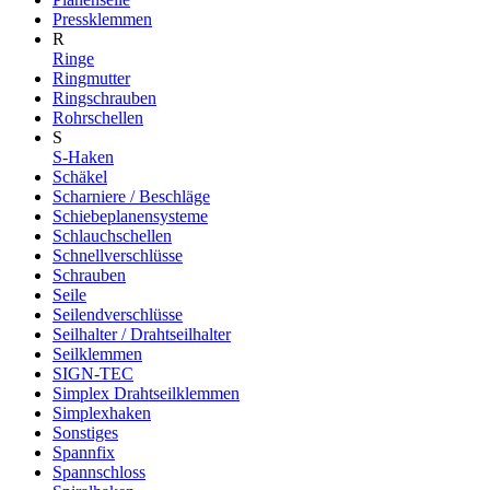
Pressklemmen
R
Ringe
Ringmutter
Ringschrauben
Rohrschellen
S
S-Haken
Schäkel
Scharniere / Beschläge
Schiebeplanensysteme
Schlauchschellen
Schnellverschlüsse
Schrauben
Seile
Seilendverschlüsse
Seilhalter / Drahtseilhalter
Seilklemmen
SIGN-TEC
Simplex Drahtseilklemmen
Simplexhaken
Sonstiges
Spannfix
Spannschloss