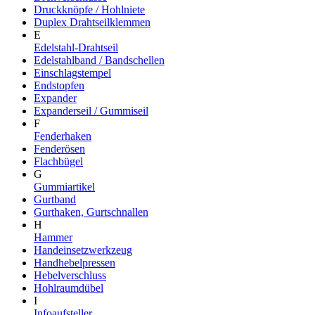
Druckknöpfe / Hohlniete
Duplex Drahtseilklemmen
E
Edelstahl-Drahtseil
Edelstahlband / Bandschellen
Einschlagstempel
Endstopfen
Expander
Expanderseil / Gummiseil
F
Fenderhaken
Fenderösen
Flachbügel
G
Gummiartikel
Gurtband
Gurthaken, Gurtschnallen
H
Hammer
Handeinsetzwerkzeug
Handhebelpressen
Hebelverschluss
Hohlraumdübel
I
Infoaufsteller