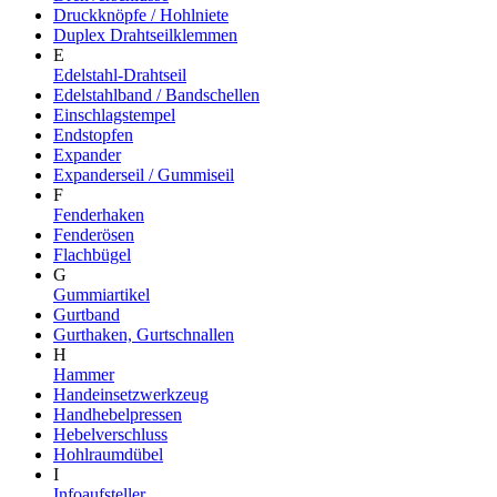
Druckknöpfe / Hohlniete
Duplex Drahtseilklemmen
E
Edelstahl-Drahtseil
Edelstahlband / Bandschellen
Einschlagstempel
Endstopfen
Expander
Expanderseil / Gummiseil
F
Fenderhaken
Fenderösen
Flachbügel
G
Gummiartikel
Gurtband
Gurthaken, Gurtschnallen
H
Hammer
Handeinsetzwerkzeug
Handhebelpressen
Hebelverschluss
Hohlraumdübel
I
Infoaufsteller