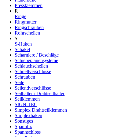
Pressklemmen
R
Ringe
Ringmutter
Ringschrauben
Rohrschellen
S
S-Haken
Schäkel
Scharniere / Beschläge
Schiebeplanensysteme
Schlauchschellen
Schnellverschlüsse
Schrauben
Seile
Seilendverschlüsse
Seilhalter / Drahtseilhalter
Seilklemmen
SIGN-TEC
Simplex Drahtseilklemmen
Simplexhaken
Sonstiges
Spannfix
Spannschloss