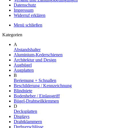
Datenschutz
Impressum
Widerruf erklären
Menü schließen
Kategorien
A
Abstandshalter
Aluminium-Kederschienen
Architektur und Design
Augbügel
Augplatten
B
Beriemung + Schnallen
Beschilderung / Kennzeichnung
Blindniete
Bodenheber / Einlassgriff
Bügel-Drahtseilklemmen
D
Decksplatten
Displays
Drahtklammern
Drehverschlüsse