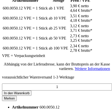
Artikelnummer
Menge
Preis / VPE
3,90 €
netto
600.0050.12
VPE = 1 Stück
ab
1
VPE
4,64 €
brutto*
3,51 €
netto
600.0050.12
VPE = 1 Stück
ab
10
VPE
4,18 €
brutto*
3,12 €
netto
600.0050.12
VPE = 1 Stück
ab
25
VPE
3,71 €
brutto*
2,73 €
netto
600.0050.12
VPE = 1 Stück
ab
50
VPE
3,25 €
brutto*
2,34 €
netto
600.0050.12
VPE = 1 Stück
ab
100
VPE
2,78 €
brutto*
VPE = Verpackungseinheit
Abhängig von der Lieferadresse, kann der Bruttopreis an der Kasse
variieren.
Weitere Informationen
voraussichtlicher Warenversand 1-3 Werktage
In den
Warenkorb
Merken
Artikelnummer
600.0050.12