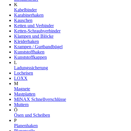
K
Kabelbinder
Karabinerhaken
Kauschen
Ketten und Verbinder
Ketten-Schraubverbinder
Klampen und Blöcke
Kleiderhaken
Krampen / Gurtbandbügel
Kunststoffhaken
Kunststoffkappen
L
Ladungssicherung
Locheisen
LOXX
M
Magnete
Mastplatten
MINAX Schnellverschlüsse
Muttern
Ö
Ösen und Scheiben
P
Planenhaken
Planenseile