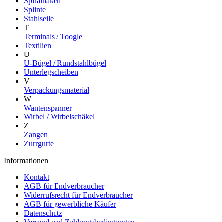
Spiralhaken
Splinte
Stahlseile
T
Terminals / Toogle
Textilien
U
U-Bügel / Rundstahlbügel
Unterlegscheiben
V
Verpackungsmaterial
W
Wantenspanner
Wirbel / Wirbelschäkel
Z
Zangen
Zurrgurte
Informationen
Kontakt
AGB für Endverbraucher
Widerrufsrecht für Endverbraucher
AGB für gewerbliche Käufer
Datenschutz
Versand und Zahlungsbedingungen