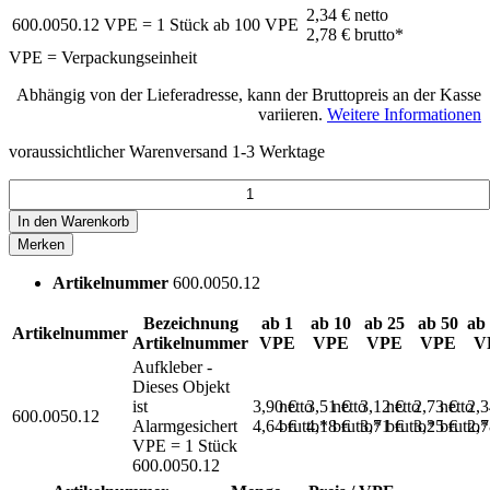
2,34 €
netto
600.0050.12
VPE = 1 Stück
ab
100
VPE
2,78 €
brutto*
VPE = Verpackungseinheit
Abhängig von der Lieferadresse, kann der Bruttopreis an der Kasse
variieren.
Weitere Informationen
voraussichtlicher Warenversand 1-3 Werktage
In den
Warenkorb
Merken
Artikelnummer
600.0050.12
Bezeichnung
ab 1
ab 10
ab 25
ab 50
ab
Artikelnummer
Artikelnummer
VPE
VPE
VPE
VPE
V
Aufkleber -
Dieses Objekt
ist
3,90 €
netto
3,51 €
netto
3,12 €
netto
2,73 €
netto
2,
600.0050.12
Alarmgesichert
4,64 €
brutto*
4,18 €
brutto*
3,71 €
brutto*
3,25 €
brutto*
2,
VPE = 1 Stück
600.0050.12