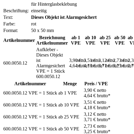
für Hinterglasbeklebung
Beschriftung:
einseitig
Text:
Dieses Objekt ist Alarmgesichert
Farbe:
rot
Format:
50 x 50 mm
Bezeichnung
ab 1
ab 10
ab 25
ab 50
ab
Artikelnummer
Artikelnummer
VPE
VPE
VPE
VPE
V
Aufkleber -
Dieses Objekt
ist
3,90 €
netto
3,51 €
netto
3,12 €
netto
2,73 €
netto
2,
600.0050.12
Alarmgesichert
4,64 €
brutto*
4,18 €
brutto*
3,71 €
brutto*
3,25 €
brutto*
2,
VPE = 1 Stück
600.0050.12
Artikelnummer
Menge
Preis / VPE
3,90 €
netto
600.0050.12
VPE = 1 Stück
ab
1
VPE
4,64 €
brutto*
3,51 €
netto
600.0050.12
VPE = 1 Stück
ab
10
VPE
4,18 €
brutto*
3,12 €
netto
600.0050.12
VPE = 1 Stück
ab
25
VPE
3,71 €
brutto*
2,73 €
netto
600.0050.12
VPE = 1 Stück
ab
50
VPE
3,25 €
brutto*