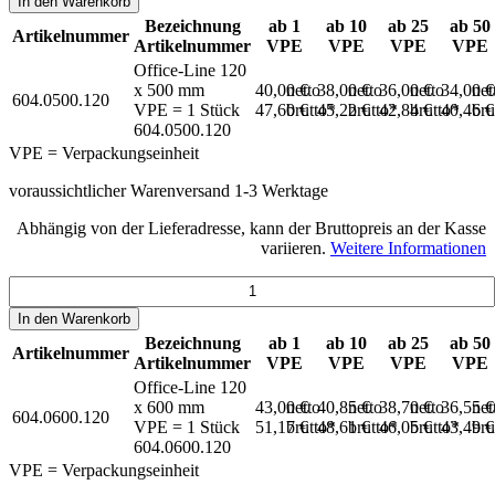
In den
Warenkorb
Bezeichnung
ab 1
ab 10
ab 25
ab 50
Artikelnummer
Artikelnummer
VPE
VPE
VPE
VPE
Office-Line 120
x 500 mm
40,00 €
netto
38,00 €
netto
36,00 €
netto
34,00 
net
604.0500.120
VPE = 1 Stück
47,60 €
brutto*
45,22 €
brutto*
42,84 €
brutto*
40,46 
bru
604.0500.120
VPE = Verpackungseinheit
voraussichtlicher Warenversand 1-3 Werktage
Abhängig von der Lieferadresse, kann der Bruttopreis an der Kasse
variieren.
Weitere Informationen
In den
Warenkorb
Bezeichnung
ab 1
ab 10
ab 25
ab 50
Artikelnummer
Artikelnummer
VPE
VPE
VPE
VPE
Office-Line 120
x 600 mm
43,00 €
netto
40,85 €
netto
38,70 €
netto
36,55 
net
604.0600.120
VPE = 1 Stück
51,17 €
brutto*
48,61 €
brutto*
46,05 €
brutto*
43,49 
bru
604.0600.120
VPE = Verpackungseinheit