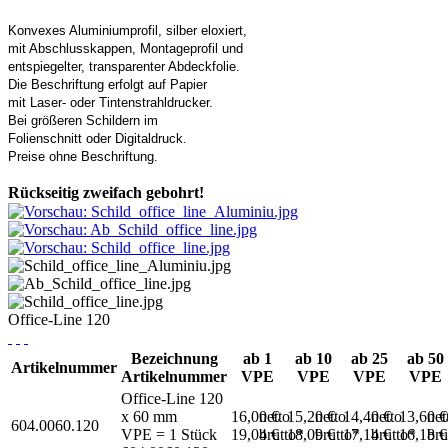
Konvexes Aluminiumprofil, silber eloxiert,
mit Abschlusskappen, Montageprofil und
entspiegelter, transparenter Abdeckfolie.
Die Beschriftung erfolgt auf Papier
mit Laser- oder Tintenstrahldrucker.
Bei größeren Schildern im
Folienschnitt oder Digitaldruck.
Preise ohne Beschriftung.
Rückseitig zweifach gebohrt!
Office-Line 120
Bezeichnung
ab 1
ab 10
ab 25
ab 50
Artikelnummer
Artikelnummer
VPE
VPE
VPE
VPE
Office-Line 120
x 60 mm
16,00 €
netto
15,20 €
netto
14,40 €
netto
13,60 
net
604.0060.120
VPE = 1 Stück
19,04 €
brutto*
18,09 €
brutto*
17,14 €
brutto*
16,18 
bru