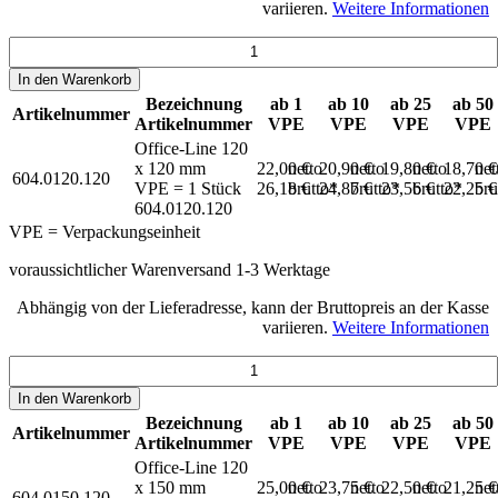
variieren.
Weitere Informationen
In den
Warenkorb
Bezeichnung
ab 1
ab 10
ab 25
ab 50
Artikelnummer
Artikelnummer
VPE
VPE
VPE
VPE
Office-Line 120
x 120 mm
22,00 €
netto
20,90 €
netto
19,80 €
netto
18,70 
net
604.0120.120
VPE = 1 Stück
26,18 €
brutto*
24,87 €
brutto*
23,56 €
brutto*
22,25 
bru
604.0120.120
VPE = Verpackungseinheit
voraussichtlicher Warenversand 1-3 Werktage
Abhängig von der Lieferadresse, kann der Bruttopreis an der Kasse
variieren.
Weitere Informationen
In den
Warenkorb
Bezeichnung
ab 1
ab 10
ab 25
ab 50
Artikelnummer
Artikelnummer
VPE
VPE
VPE
VPE
Office-Line 120
x 150 mm
25,00 €
netto
23,75 €
netto
22,50 €
netto
21,25 
net
604.0150.120