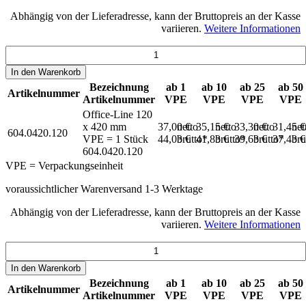
Abhängig von der Lieferadresse, kann der Bruttopreis an der Kasse
variieren.
Weitere Informationen
In den
Warenkorb
Bezeichnung
ab 1
ab 10
ab 25
ab 50
Artikelnummer
Artikelnummer
VPE
VPE
VPE
VPE
Office-Line 120
x 420 mm
37,00 €
netto
35,15 €
netto
33,30 €
netto
31,45 
net
604.0420.120
VPE = 1 Stück
44,03 €
brutto*
41,83 €
brutto*
39,63 €
brutto*
37,43 
bru
604.0420.120
VPE = Verpackungseinheit
voraussichtlicher Warenversand 1-3 Werktage
Abhängig von der Lieferadresse, kann der Bruttopreis an der Kasse
variieren.
Weitere Informationen
In den
Warenkorb
Bezeichnung
ab 1
ab 10
ab 25
ab 50
Artikelnummer
Artikelnummer
VPE
VPE
VPE
VPE