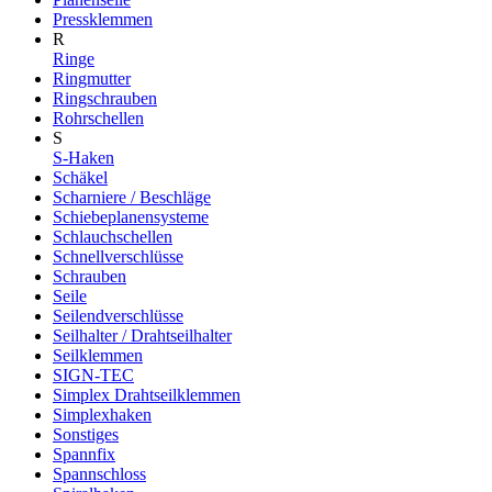
Pressklemmen
R
Ringe
Ringmutter
Ringschrauben
Rohrschellen
S
S-Haken
Schäkel
Scharniere / Beschläge
Schiebeplanensysteme
Schlauchschellen
Schnellverschlüsse
Schrauben
Seile
Seilendverschlüsse
Seilhalter / Drahtseilhalter
Seilklemmen
SIGN-TEC
Simplex Drahtseilklemmen
Simplexhaken
Sonstiges
Spannfix
Spannschloss