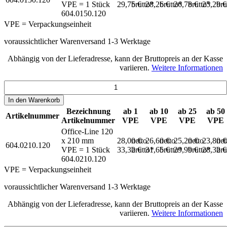
VPE = 1 Stück
29,75 €
brutto*
28,26 €
brutto*
26,78 €
brutto*
25,29 
bru
604.0150.120
VPE = Verpackungseinheit
voraussichtlicher Warenversand 1-3 Werktage
Abhängig von der Lieferadresse, kann der Bruttopreis an der Kasse
variieren.
Weitere Informationen
In den
Warenkorb
Bezeichnung
ab 1
ab 10
ab 25
ab 50
Artikelnummer
Artikelnummer
VPE
VPE
VPE
VPE
Office-Line 120
x 210 mm
28,00 €
netto
26,60 €
netto
25,20 €
netto
23,80 
net
604.0210.120
VPE = 1 Stück
33,32 €
brutto*
31,65 €
brutto*
29,99 €
brutto*
28,32 
bru
604.0210.120
VPE = Verpackungseinheit
voraussichtlicher Warenversand 1-3 Werktage
Abhängig von der Lieferadresse, kann der Bruttopreis an der Kasse
variieren.
Weitere Informationen