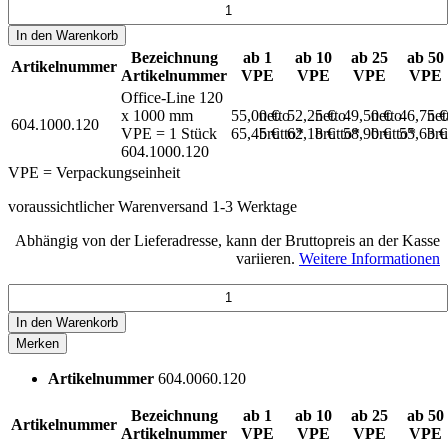
In den
Warenkorb
Bezeichnung
ab 1
ab 10
ab 25
ab 50
Artikelnummer
Artikelnummer
VPE
VPE
VPE
VPE
Office-Line 120
x 1000 mm
55,00 €
netto
52,25 €
netto
49,50 €
netto
46,75 
net
604.1000.120
VPE = 1 Stück
65,45 €
brutto*
62,18 €
brutto*
58,90 €
brutto*
55,63 
bru
604.1000.120
VPE = Verpackungseinheit
voraussichtlicher Warenversand 1-3 Werktage
Abhängig von der Lieferadresse, kann der Bruttopreis an der Kasse
variieren.
Weitere Informationen
In den
Warenkorb
Merken
Artikelnummer
604.0060.120
Bezeichnung
ab 1
ab 10
ab 25
ab 50
Artikelnummer
Artikelnummer
VPE
VPE
VPE
VPE