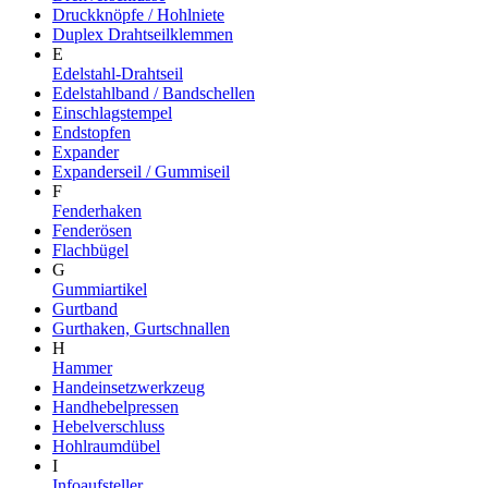
Druckknöpfe / Hohlniete
Duplex Drahtseilklemmen
E
Edelstahl-Drahtseil
Edelstahlband / Bandschellen
Einschlagstempel
Endstopfen
Expander
Expanderseil / Gummiseil
F
Fenderhaken
Fenderösen
Flachbügel
G
Gummiartikel
Gurtband
Gurthaken, Gurtschnallen
H
Hammer
Handeinsetzwerkzeug
Handhebelpressen
Hebelverschluss
Hohlraumdübel
I
Infoaufsteller