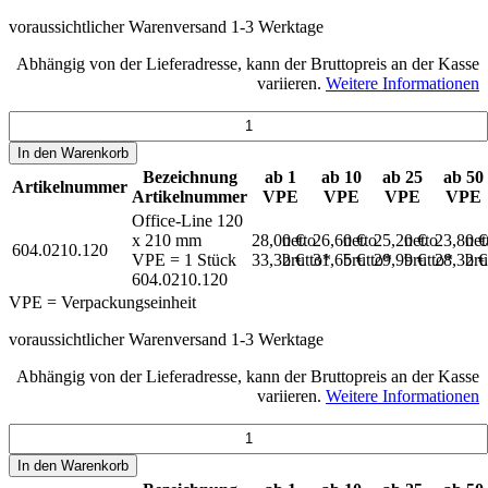
voraussichtlicher Warenversand 1-3 Werktage
Abhängig von der Lieferadresse, kann der Bruttopreis an der Kasse
variieren.
Weitere Informationen
In den
Warenkorb
Bezeichnung
ab 1
ab 10
ab 25
ab 50
Artikelnummer
Artikelnummer
VPE
VPE
VPE
VPE
Office-Line 120
x 210 mm
28,00 €
netto
26,60 €
netto
25,20 €
netto
23,80 
net
604.0210.120
VPE = 1 Stück
33,32 €
brutto*
31,65 €
brutto*
29,99 €
brutto*
28,32 
bru
604.0210.120
VPE = Verpackungseinheit
voraussichtlicher Warenversand 1-3 Werktage
Abhängig von der Lieferadresse, kann der Bruttopreis an der Kasse
variieren.
Weitere Informationen
In den
Warenkorb