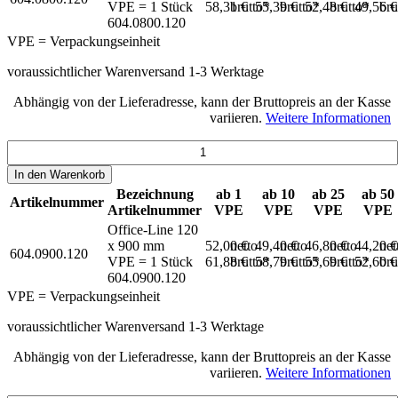
VPE = 1 Stück
58,31 €
brutto*
55,39 €
brutto*
52,48 €
brutto*
49,56 
bru
604.0800.120
VPE = Verpackungseinheit
voraussichtlicher Warenversand 1-3 Werktage
Abhängig von der Lieferadresse, kann der Bruttopreis an der Kasse
variieren.
Weitere Informationen
In den
Warenkorb
Bezeichnung
ab 1
ab 10
ab 25
ab 50
Artikelnummer
Artikelnummer
VPE
VPE
VPE
VPE
Office-Line 120
x 900 mm
52,00 €
netto
49,40 €
netto
46,80 €
netto
44,20 
net
604.0900.120
VPE = 1 Stück
61,88 €
brutto*
58,79 €
brutto*
55,69 €
brutto*
52,60 
bru
604.0900.120
VPE = Verpackungseinheit
voraussichtlicher Warenversand 1-3 Werktage
Abhängig von der Lieferadresse, kann der Bruttopreis an der Kasse
variieren.
Weitere Informationen