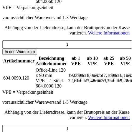
604.0060.120
VPE = Verpackungseinheit
voraussichtlicher Warenversand 1-3 Werktage
Abhängig von der Lieferadresse, kann der Bruttopreis an der Kasse
variieren.
Weitere Informationen
In den
Warenkorb
Bezeichnung
ab 1
ab 10
ab 25
ab 50
Artikelnummer
Artikelnummer
VPE
VPE
VPE
VPE
Office-Line 120
x 90 mm
19,00 €
netto
18,05 €
netto
17,10 €
netto
16,15 
net
604.0090.120
VPE = 1 Stück
22,61 €
brutto*
21,48 €
brutto*
20,35 €
brutto*
19,22 
bru
604.0090.120
VPE = Verpackungseinheit
voraussichtlicher Warenversand 1-3 Werktage
Abhängig von der Lieferadresse, kann der Bruttopreis an der Kasse
variieren.
Weitere Informationen