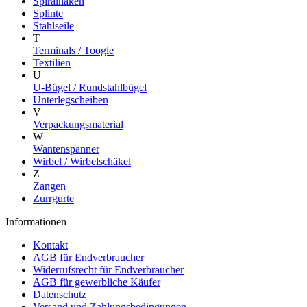
Spiralhaken
Splinte
Stahlseile
T
Terminals / Toogle
Textilien
U
U-Bügel / Rundstahlbügel
Unterlegscheiben
V
Verpackungsmaterial
W
Wantenspanner
Wirbel / Wirbelschäkel
Z
Zangen
Zurrgurte
Informationen
Kontakt
AGB für Endverbraucher
Widerrufsrecht für Endverbraucher
AGB für gewerbliche Käufer
Datenschutz
Versand und Zahlungsbedingungen