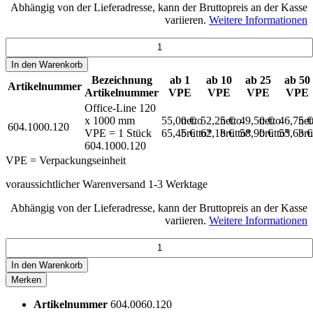
Abhängig von der Lieferadresse, kann der Bruttopreis an der Kasse
variieren.
Weitere Informationen
In den
Warenkorb
Bezeichnung
ab 1
ab 10
ab 25
ab 50
Artikelnummer
Artikelnummer
VPE
VPE
VPE
VPE
Office-Line 120
x 1000 mm
55,00 €
netto
52,25 €
netto
49,50 €
netto
46,75 
net
604.1000.120
VPE = 1 Stück
65,45 €
brutto*
62,18 €
brutto*
58,90 €
brutto*
55,63 
bru
604.1000.120
VPE = Verpackungseinheit
voraussichtlicher Warenversand 1-3 Werktage
Abhängig von der Lieferadresse, kann der Bruttopreis an der Kasse
variieren.
Weitere Informationen
In den
Warenkorb
Merken
Artikelnummer
604.0060.120