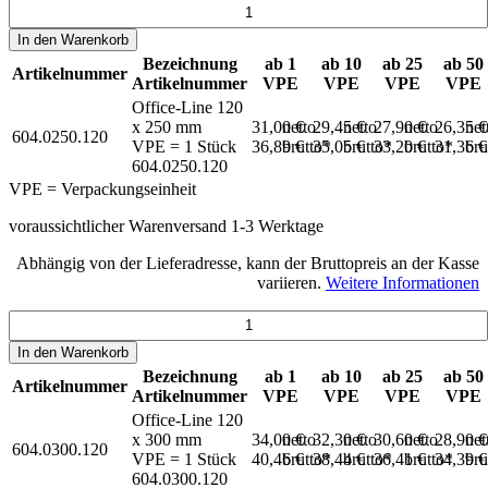
In den
Warenkorb
Bezeichnung
ab 1
ab 10
ab 25
ab 50
Artikelnummer
Artikelnummer
VPE
VPE
VPE
VPE
Office-Line 120
x 250 mm
31,00 €
netto
29,45 €
netto
27,90 €
netto
26,35 
net
604.0250.120
VPE = 1 Stück
36,89 €
brutto*
35,05 €
brutto*
33,20 €
brutto*
31,36 
bru
604.0250.120
VPE = Verpackungseinheit
voraussichtlicher Warenversand 1-3 Werktage
Abhängig von der Lieferadresse, kann der Bruttopreis an der Kasse
variieren.
Weitere Informationen
In den
Warenkorb
Bezeichnung
ab 1
ab 10
ab 25
ab 50
Artikelnummer
Artikelnummer
VPE
VPE
VPE
VPE
Office-Line 120
x 300 mm
34,00 €
netto
32,30 €
netto
30,60 €
netto
28,90 
net
604.0300.120
VPE = 1 Stück
40,46 €
brutto*
38,44 €
brutto*
36,41 €
brutto*
34,39 
bru
604.0300.120