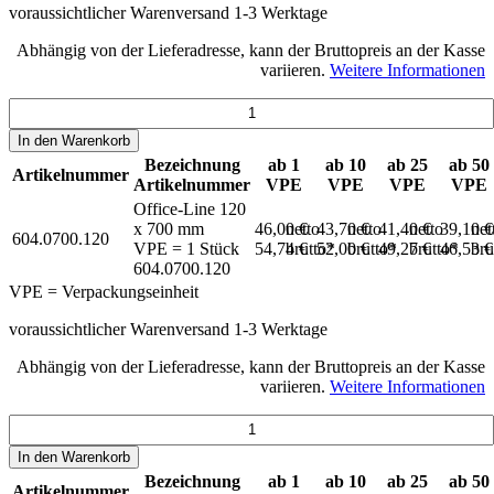
voraussichtlicher Warenversand 1-3 Werktage
Abhängig von der Lieferadresse, kann der Bruttopreis an der Kasse
variieren.
Weitere Informationen
In den
Warenkorb
Bezeichnung
ab 1
ab 10
ab 25
ab 50
Artikelnummer
Artikelnummer
VPE
VPE
VPE
VPE
Office-Line 120
x 700 mm
46,00 €
netto
43,70 €
netto
41,40 €
netto
39,10 
net
604.0700.120
VPE = 1 Stück
54,74 €
brutto*
52,00 €
brutto*
49,27 €
brutto*
46,53 
bru
604.0700.120
VPE = Verpackungseinheit
voraussichtlicher Warenversand 1-3 Werktage
Abhängig von der Lieferadresse, kann der Bruttopreis an der Kasse
variieren.
Weitere Informationen
In den
Warenkorb
Bezeichnung
ab 1
ab 10
ab 25
ab 50
Artikelnummer