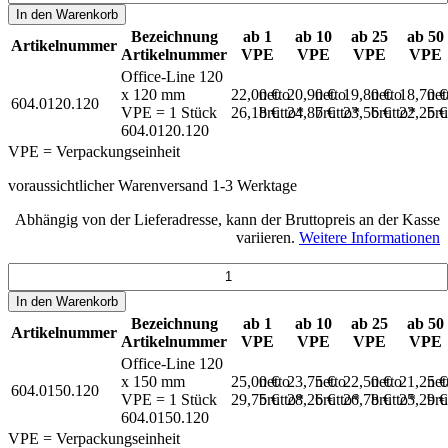
In den
Warenkorb
Bezeichnung
ab 1
ab 10
ab 25
ab 50
Artikelnummer
Artikelnummer
VPE
VPE
VPE
VPE
Office-Line 120
x 120 mm
22,00 €
netto
20,90 €
netto
19,80 €
netto
18,70 
net
604.0120.120
VPE = 1 Stück
26,18 €
brutto*
24,87 €
brutto*
23,56 €
brutto*
22,25 
bru
604.0120.120
VPE = Verpackungseinheit
voraussichtlicher Warenversand 1-3 Werktage
Abhängig von der Lieferadresse, kann der Bruttopreis an der Kasse
variieren.
Weitere Informationen
In den
Warenkorb
Bezeichnung
ab 1
ab 10
ab 25
ab 50
Artikelnummer
Artikelnummer
VPE
VPE
VPE
VPE
Office-Line 120
x 150 mm
25,00 €
netto
23,75 €
netto
22,50 €
netto
21,25 
net
604.0150.120
VPE = 1 Stück
29,75 €
brutto*
28,26 €
brutto*
26,78 €
brutto*
25,29 
bru
604.0150.120
VPE = Verpackungseinheit