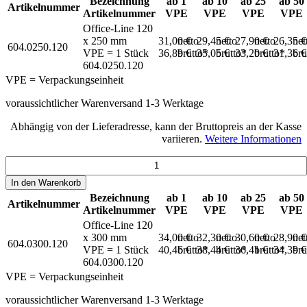
Bezeichnung
ab 1
ab 10
ab 25
ab 50
Artikelnummer
Artikelnummer
VPE
VPE
VPE
VPE
Office-Line 120
x 250 mm
31,00 €
netto
29,45 €
netto
27,90 €
netto
26,35 
net
604.0250.120
VPE = 1 Stück
36,89 €
brutto*
35,05 €
brutto*
33,20 €
brutto*
31,36 
bru
604.0250.120
VPE = Verpackungseinheit
voraussichtlicher Warenversand 1-3 Werktage
Abhängig von der Lieferadresse, kann der Bruttopreis an der Kasse
variieren.
Weitere Informationen
In den
Warenkorb
Bezeichnung
ab 1
ab 10
ab 25
ab 50
Artikelnummer
Artikelnummer
VPE
VPE
VPE
VPE
Office-Line 120
x 300 mm
34,00 €
netto
32,30 €
netto
30,60 €
netto
28,90 
net
604.0300.120
VPE = 1 Stück
40,46 €
brutto*
38,44 €
brutto*
36,41 €
brutto*
34,39 
bru
604.0300.120
VPE = Verpackungseinheit
voraussichtlicher Warenversand 1-3 Werktage