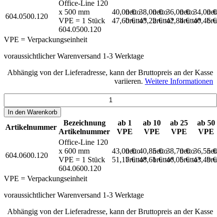
Office-Line 120
x 500 mm
40,00 €
netto
38,00 €
netto
36,00 €
netto
34,00 
net
604.0500.120
VPE = 1 Stück
47,60 €
brutto*
45,22 €
brutto*
42,84 €
brutto*
40,46 
bru
604.0500.120
VPE = Verpackungseinheit
voraussichtlicher Warenversand 1-3 Werktage
Abhängig von der Lieferadresse, kann der Bruttopreis an der Kasse
variieren.
Weitere Informationen
In den
Warenkorb
Bezeichnung
ab 1
ab 10
ab 25
ab 50
Artikelnummer
Artikelnummer
VPE
VPE
VPE
VPE
Office-Line 120
x 600 mm
43,00 €
netto
40,85 €
netto
38,70 €
netto
36,55 
net
604.0600.120
VPE = 1 Stück
51,17 €
brutto*
48,61 €
brutto*
46,05 €
brutto*
43,49 
bru
604.0600.120
VPE = Verpackungseinheit
voraussichtlicher Warenversand 1-3 Werktage
Abhängig von der Lieferadresse, kann der Bruttopreis an der Kasse