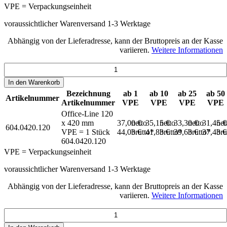
VPE = Verpackungseinheit
voraussichtlicher Warenversand 1-3 Werktage
Abhängig von der Lieferadresse, kann der Bruttopreis an der Kasse
variieren.
Weitere Informationen
In den
Warenkorb
Bezeichnung
ab 1
ab 10
ab 25
ab 50
Artikelnummer
Artikelnummer
VPE
VPE
VPE
VPE
Office-Line 120
x 420 mm
37,00 €
netto
35,15 €
netto
33,30 €
netto
31,45 
net
604.0420.120
VPE = 1 Stück
44,03 €
brutto*
41,83 €
brutto*
39,63 €
brutto*
37,43 
bru
604.0420.120
VPE = Verpackungseinheit
voraussichtlicher Warenversand 1-3 Werktage
Abhängig von der Lieferadresse, kann der Bruttopreis an der Kasse
variieren.
Weitere Informationen