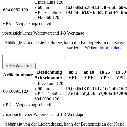
Office-Line 120
x 60 mm
16,00 €
netto
15,20 €
netto
14,40 €
netto
13,60 
net
604.0060.120
VPE = 1 Stück
19,04 €
brutto*
18,09 €
brutto*
17,14 €
brutto*
16,18 
bru
604.0060.120
VPE = Verpackungseinheit
voraussichtlicher Warenversand 1-3 Werktage
Abhängig von der Lieferadresse, kann der Bruttopreis an der Kasse
variieren.
Weitere Informationen
In den
Warenkorb
Bezeichnung
ab 1
ab 10
ab 25
ab 50
Artikelnummer
Artikelnummer
VPE
VPE
VPE
VPE
Office-Line 120
x 90 mm
19,00 €
netto
18,05 €
netto
17,10 €
netto
16,15 
net
604.0090.120
VPE = 1 Stück
22,61 €
brutto*
21,48 €
brutto*
20,35 €
brutto*
19,22 
bru
604.0090.120
VPE = Verpackungseinheit
voraussichtlicher Warenversand 1-3 Werktage
Abhängig von der Lieferadresse, kann der Bruttopreis an der Kasse