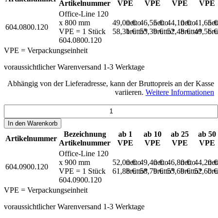
Artikelnummer
VPE
VPE
VPE
VPE
Office-Line 120
x 800 mm
49,00 €
netto
46,55 €
netto
44,10 €
netto
41,65 
net
604.0800.120
VPE = 1 Stück
58,31 €
brutto*
55,39 €
brutto*
52,48 €
brutto*
49,56 
bru
604.0800.120
VPE = Verpackungseinheit
voraussichtlicher Warenversand 1-3 Werktage
Abhängig von der Lieferadresse, kann der Bruttopreis an der Kasse
variieren.
Weitere Informationen
In den
Warenkorb
Bezeichnung
ab 1
ab 10
ab 25
ab 50
Artikelnummer
Artikelnummer
VPE
VPE
VPE
VPE
Office-Line 120
x 900 mm
52,00 €
netto
49,40 €
netto
46,80 €
netto
44,20 
net
604.0900.120
VPE = 1 Stück
61,88 €
brutto*
58,79 €
brutto*
55,69 €
brutto*
52,60 
bru
604.0900.120
VPE = Verpackungseinheit
voraussichtlicher Warenversand 1-3 Werktage