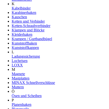
K
Kabelbinder
Karabinerhaken
Kauschen
Ketten und Verbinder
Ketten-Schraubverbinder
Klampen und Blöcke
Kleiderhaken
Krampen / Gurtbandbügel
Kunststoffhaken
Kunststoffkappen
L
Ladungssicherung
Locheisen
LOXX
M
Magnete
Mastplatten
MINAX Schnellverschlüsse
Muttern
Ö
Ösen und Scheiben
P
Planenhaken
Planenseile