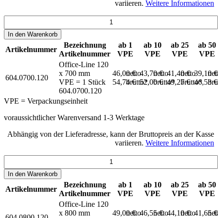
variieren.
Weitere Informationen
In den
Warenkorb
Bezeichnung
ab 1
ab 10
ab 25
ab 50
Artikelnummer
Artikelnummer
VPE
VPE
VPE
VPE
Office-Line 120
x 700 mm
46,00 €
netto
43,70 €
netto
41,40 €
netto
39,10 
net
604.0700.120
VPE = 1 Stück
54,74 €
brutto*
52,00 €
brutto*
49,27 €
brutto*
46,53 
bru
604.0700.120
VPE = Verpackungseinheit
voraussichtlicher Warenversand 1-3 Werktage
Abhängig von der Lieferadresse, kann der Bruttopreis an der Kasse
variieren.
Weitere Informationen
In den
Warenkorb
Bezeichnung
ab 1
ab 10
ab 25
ab 50
Artikelnummer
Artikelnummer
VPE
VPE
VPE
VPE
Office-Line 120
x 800 mm
49,00 €
netto
46,55 €
netto
44,10 €
netto
41,65 
net
604.0800.120