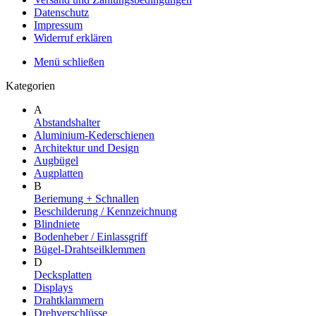
Datenschutz
Impressum
Widerruf erklären
Menü schließen
Kategorien
A
Abstandshalter
Aluminium-Kederschienen
Architektur und Design
Augbügel
Augplatten
B
Beriemung + Schnallen
Beschilderung / Kennzeichnung
Blindniete
Bodenheber / Einlassgriff
Bügel-Drahtseilklemmen
D
Decksplatten
Displays
Drahtklammern
Drehverschlüsse