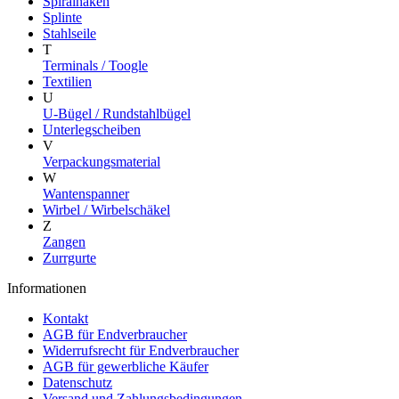
Spiralhaken
Splinte
Stahlseile
T
Terminals / Toogle
Textilien
U
U-Bügel / Rundstahlbügel
Unterlegscheiben
V
Verpackungsmaterial
W
Wantenspanner
Wirbel / Wirbelschäkel
Z
Zangen
Zurrgurte
Informationen
Kontakt
AGB für Endverbraucher
Widerrufsrecht für Endverbraucher
AGB für gewerbliche Käufer
Datenschutz
Versand und Zahlungsbedingungen