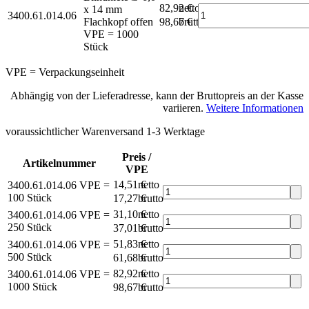
82,92 €
netto
x 14 mm
3400.61.014.06
Flachkopf offen
98,67 €
brutto*
VPE = 1000
Stück
VPE = Verpackungseinheit
Abhängig von der Lieferadresse, kann der Bruttopreis an der Kasse
variieren.
Weitere Informationen
voraussichtlicher Warenversand 1-3 Werktage
Preis /
Artikelnummer
VPE
14,51 €
netto
3400.61.014.06
VPE =
100 Stück
17,27 €
brutto*
31,10 €
netto
3400.61.014.06
VPE =
250 Stück
37,01 €
brutto*
51,83 €
netto
3400.61.014.06
VPE =
500 Stück
61,68 €
brutto*
82,92 €
netto
3400.61.014.06
VPE =
1000 Stück
98,67 €
brutto*