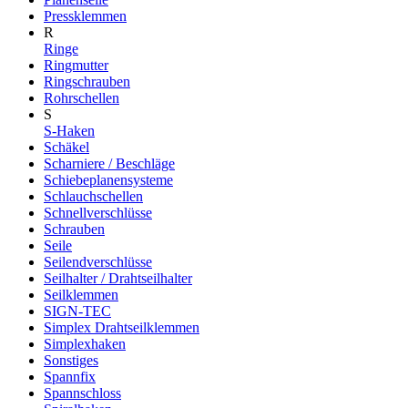
Pressklemmen
R
Ringe
Ringmutter
Ringschrauben
Rohrschellen
S
S-Haken
Schäkel
Scharniere / Beschläge
Schiebeplanensysteme
Schlauchschellen
Schnellverschlüsse
Schrauben
Seile
Seilendverschlüsse
Seilhalter / Drahtseilhalter
Seilklemmen
SIGN-TEC
Simplex Drahtseilklemmen
Simplexhaken
Sonstiges
Spannfix
Spannschloss