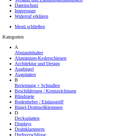
Datenschutz
Impressum
Widerruf erklären
Menü schließen
Kategorien
A
Abstandshalter
Aluminium-Kederschienen
Architektur und Design
Augbügel
Augplatten
B
Beriemung + Schnallen
Beschilderung / Kennzeichnung
Blindniete
Bodenheber / Einlassgriff
Bügel-Drahtseilklemmen
D
Decksplatten
Displays
Drahtklammern
Drehverschlüsse