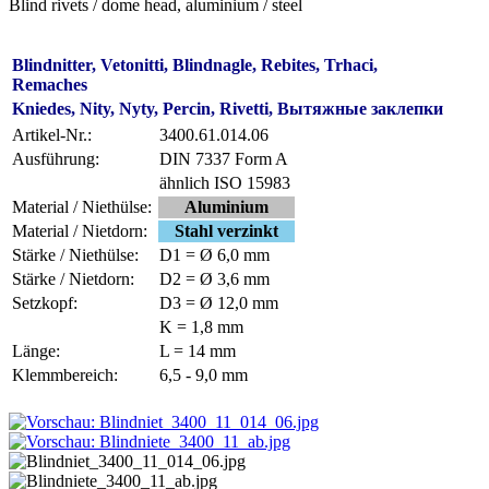
Blind rivets / dome head, aluminium / steel
Blindnitter, Vetonitti, Blindnagle, Rebites, Trhaci,
Remaches
Kniedes, Nity, Nyty, Percin, Rivetti, Вытяжные заклепки
Artikel-Nr.:
3400.61.014.06
Ausführung:
DIN 7337 Form A
ähnlich ISO 15983
Material / Niethülse:
Aluminium
Material / Nietdorn:
Stahl verzinkt
Stärke / Niethülse:
D1 = Ø 6,0 mm
Stärke / Nietdorn:
D2 = Ø 3,6 mm
Setzkopf:
D3 = Ø 12,0 mm
K = 1,8 mm
Länge:
L = 14 mm
Klemmbereich:
6,5 - 9,0 mm