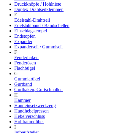
Druckknöpfe / Hohlniete
Duplex Drahtseilklemmen
E
Edelstahl-Drahtseil
Edelstahlband / Bandschellen
Einschlagstempel
Endstopfen
Expander
Expanderseil / Gummiseil
F
Fenderhaken
Fenderösen
Flachbügel
G
Gummiartikel
Gurtband
Gurthaken, Gurtschnallen
H
Hammer
Handeinsetzwerkzeug
Handhebelpressen
Hebelverschluss
Hohlraumdübel
I
Infoaufsteller