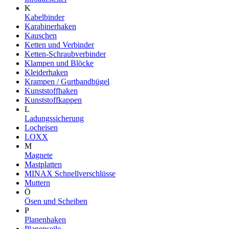
K
Kabelbinder
Karabinerhaken
Kauschen
Ketten und Verbinder
Ketten-Schraubverbinder
Klampen und Blöcke
Kleiderhaken
Krampen / Gurtbandbügel
Kunststoffhaken
Kunststoffkappen
L
Ladungssicherung
Locheisen
LOXX
M
Magnete
Mastplatten
MINAX Schnellverschlüsse
Muttern
Ö
Ösen und Scheiben
P
Planenhaken
Planenseile