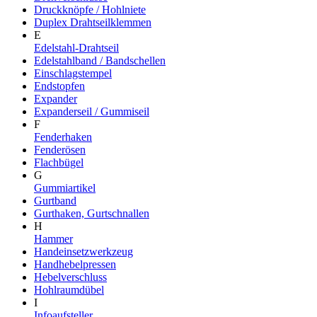
Druckknöpfe / Hohlniete
Duplex Drahtseilklemmen
E
Edelstahl-Drahtseil
Edelstahlband / Bandschellen
Einschlagstempel
Endstopfen
Expander
Expanderseil / Gummiseil
F
Fenderhaken
Fenderösen
Flachbügel
G
Gummiartikel
Gurtband
Gurthaken, Gurtschnallen
H
Hammer
Handeinsetzwerkzeug
Handhebelpressen
Hebelverschluss
Hohlraumdübel
I
Infoaufsteller