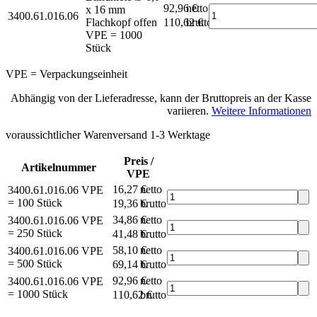
92,96 €
netto
x 16 mm
3400.61.016.06
Flachkopf offen
110,62 €
brutto*
VPE = 1000
Stück
VPE = Verpackungseinheit
Abhängig von der Lieferadresse, kann der Bruttopreis an der Kasse
variieren.
Weitere Informationen
voraussichtlicher Warenversand 1-3 Werktage
Preis /
Artikelnummer
VPE
16,27 €
netto
3400.61.016.06
VPE
= 100 Stück
19,36 €
brutto*
34,86 €
netto
3400.61.016.06
VPE
= 250 Stück
41,48 €
brutto*
58,10 €
netto
3400.61.016.06
VPE
= 500 Stück
69,14 €
brutto*
92,96 €
netto
3400.61.016.06
VPE
= 1000 Stück
110,62 €
brutto*