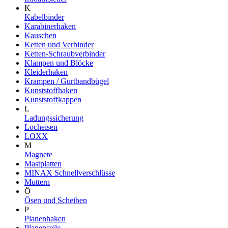
K
Kabelbinder
Karabinerhaken
Kauschen
Ketten und Verbinder
Ketten-Schraubverbinder
Klampen und Blöcke
Kleiderhaken
Krampen / Gurtbandbügel
Kunststoffhaken
Kunststoffkappen
L
Ladungssicherung
Locheisen
LOXX
M
Magnete
Mastplatten
MINAX Schnellverschlüsse
Muttern
Ö
Ösen und Scheiben
P
Planenhaken
Planenseile