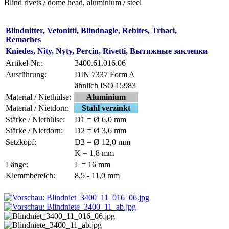
Blind rivets / dome head, aluminium / steel
Blindnitter, Vetonitti, Blindnagle, Rebites, Trhaci,
Remaches
Kniedes, Nity, Nyty, Percin, Rivetti, Вытяжные заклепки
Artikel-Nr.:
3400.61.016.06
Ausführung:
DIN 7337 Form A
ähnlich ISO 15983
Material / Niethülse:
Aluminium
Material / Nietdorn:
Stahl verzinkt
Stärke / Niethülse:
D1 = Ø 6,0 mm
Stärke / Nietdorn:
D2 = Ø 3,6 mm
Setzkopf:
D3 = Ø 12,0 mm
K = 1,8 mm
Länge:
L = 16 mm
Klemmbereich:
8,5 - 11,0 mm