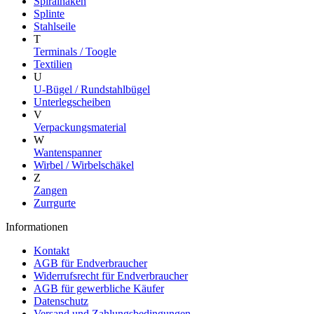
Spiralhaken
Splinte
Stahlseile
T
Terminals / Toogle
Textilien
U
U-Bügel / Rundstahlbügel
Unterlegscheiben
V
Verpackungsmaterial
W
Wantenspanner
Wirbel / Wirbelschäkel
Z
Zangen
Zurrgurte
Informationen
Kontakt
AGB für Endverbraucher
Widerrufsrecht für Endverbraucher
AGB für gewerbliche Käufer
Datenschutz
Versand und Zahlungsbedingungen