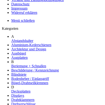
Datenschutz
Impressum
Widerruf erklären
Menü schließen
Kategorien
A
Abstandshalter
Aluminium-Kederschienen
Architektur und Design
Augbügel
Augplatten
B
Beriemung + Schnallen
Beschilderung / Kennzeichnung
Blindniete
Bodenheber / Einlassgriff
Bügel-Drahtseilklemmen
D
Decksplatten
Displays
Drahtklammern
Drehverschlüsse