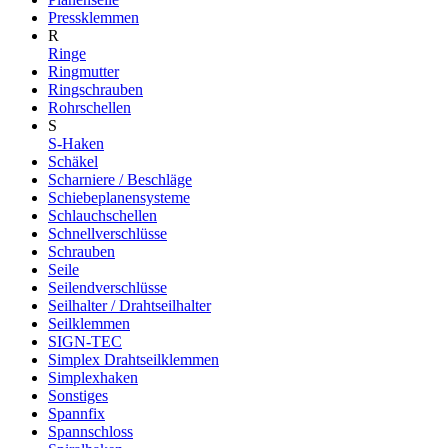
Pressklemmen
R
Ringe
Ringmutter
Ringschrauben
Rohrschellen
S
S-Haken
Schäkel
Scharniere / Beschläge
Schiebeplanensysteme
Schlauchschellen
Schnellverschlüsse
Schrauben
Seile
Seilendverschlüsse
Seilhalter / Drahtseilhalter
Seilklemmen
SIGN-TEC
Simplex Drahtseilklemmen
Simplexhaken
Sonstiges
Spannfix
Spannschloss