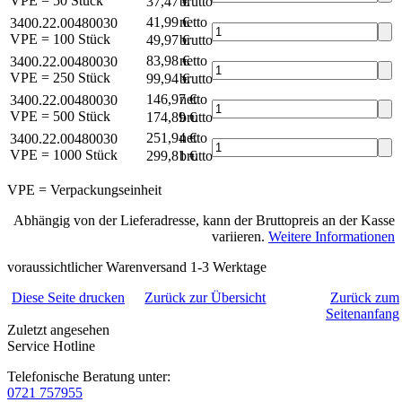
VPE = 50 Stück
37,47 €
brutto*
41,99 €
netto
3400.22.00480030
VPE = 100 Stück
49,97 €
brutto*
83,98 €
netto
3400.22.00480030
VPE = 250 Stück
99,94 €
brutto*
146,97 €
netto
3400.22.00480030
VPE = 500 Stück
174,89 €
brutto*
251,94 €
netto
3400.22.00480030
VPE = 1000 Stück
299,81 €
brutto*
VPE = Verpackungseinheit
Abhängig von der Lieferadresse, kann der Bruttopreis an der Kasse
variieren.
Weitere Informationen
voraussichtlicher Warenversand 1-3 Werktage
Diese Seite drucken
Zurück zur Übersicht
Zurück zum
Seitenanfang
Zuletzt angesehen
Service Hotline
Telefonische Beratung unter:
0721 757955