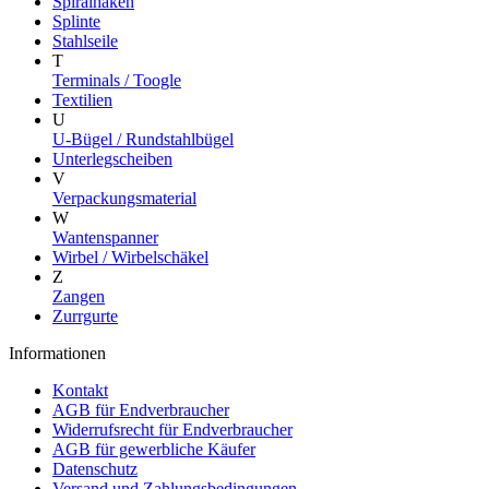
Spiralhaken
Splinte
Stahlseile
T
Terminals / Toogle
Textilien
U
U-Bügel / Rundstahlbügel
Unterlegscheiben
V
Verpackungsmaterial
W
Wantenspanner
Wirbel / Wirbelschäkel
Z
Zangen
Zurrgurte
Informationen
Kontakt
AGB für Endverbraucher
Widerrufsrecht für Endverbraucher
AGB für gewerbliche Käufer
Datenschutz
Versand und Zahlungsbedingungen