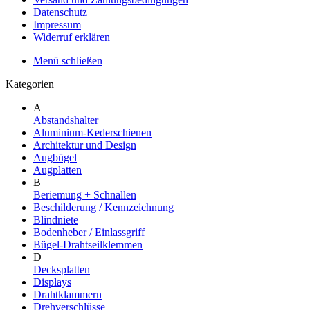
Datenschutz
Impressum
Widerruf erklären
Menü schließen
Kategorien
A
Abstandshalter
Aluminium-Kederschienen
Architektur und Design
Augbügel
Augplatten
B
Beriemung + Schnallen
Beschilderung / Kennzeichnung
Blindniete
Bodenheber / Einlassgriff
Bügel-Drahtseilklemmen
D
Decksplatten
Displays
Drahtklammern
Drehverschlüsse