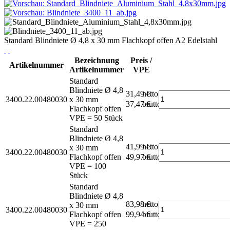
Standard Blindniete Ø 4,8 x 30 mm Flachkopf offen A2 Edelstahl
Bezeichnung
Preis /
Artikelnummer
Artikelnummer
VPE
Standard
Blindniete Ø 4,8
31,49 €
netto
3400.22.00480030
x 30 mm
37,47 €
brutto*
Flachkopf offen
VPE = 50 Stück
Standard
Blindniete Ø 4,8
41,99 €
netto
x 30 mm
3400.22.00480030
Flachkopf offen
49,97 €
brutto*
VPE = 100
Stück
Standard
Blindniete Ø 4,8
83,98 €
netto
x 30 mm
3400.22.00480030
Flachkopf offen
99,94 €
brutto*
VPE = 250