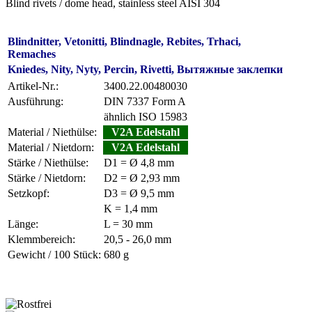
Blind rivets / dome head, stainless steel AISI 304
Blindnitter, Vetonitti, Blindnagle, Rebites, Trhaci,
Remaches
Kniedes, Nity, Nyty, Percin, Rivetti, Вытяжные заклепки
Artikel-Nr.:
3400.22.00480030
Ausführung:
DIN 7337 Form A
ähnlich ISO 15983
Material / Niethülse:
V2A Edelstahl
Material / Nietdorn:
V2A Edelstahl
Stärke / Niethülse:
D1 = Ø 4,8 mm
Stärke / Nietdorn:
D2 = Ø 2,93 mm
Setzkopf:
D3 = Ø 9,5 mm
K = 1,4 mm
Länge:
L = 30 mm
Klemmbereich:
20,5 - 26,0 mm
Gewicht / 100 Stück:
680 g