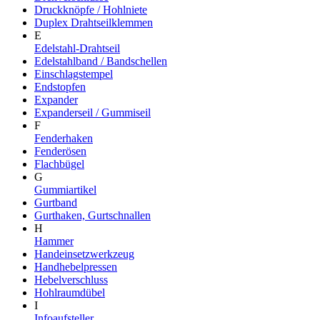
Druckknöpfe / Hohlniete
Duplex Drahtseilklemmen
E
Edelstahl-Drahtseil
Edelstahlband / Bandschellen
Einschlagstempel
Endstopfen
Expander
Expanderseil / Gummiseil
F
Fenderhaken
Fenderösen
Flachbügel
G
Gummiartikel
Gurtband
Gurthaken, Gurtschnallen
H
Hammer
Handeinsetzwerkzeug
Handhebelpressen
Hebelverschluss
Hohlraumdübel
I
Infoaufsteller