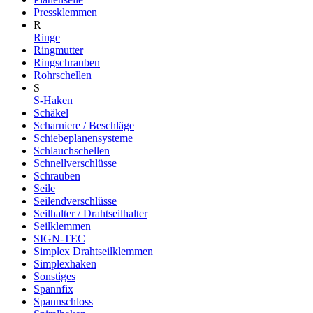
Pressklemmen
R
Ringe
Ringmutter
Ringschrauben
Rohrschellen
S
S-Haken
Schäkel
Scharniere / Beschläge
Schiebeplanensysteme
Schlauchschellen
Schnellverschlüsse
Schrauben
Seile
Seilendverschlüsse
Seilhalter / Drahtseilhalter
Seilklemmen
SIGN-TEC
Simplex Drahtseilklemmen
Simplexhaken
Sonstiges
Spannfix
Spannschloss