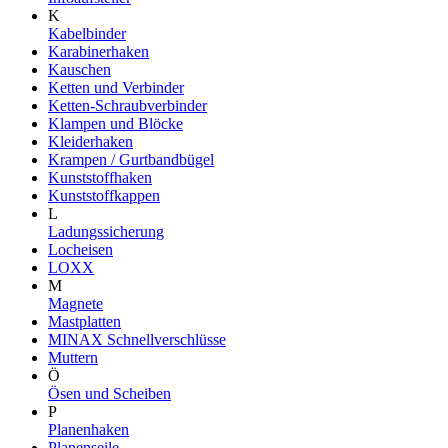
K
Kabelbinder
Karabinerhaken
Kauschen
Ketten und Verbinder
Ketten-Schraubverbinder
Klampen und Blöcke
Kleiderhaken
Krampen / Gurtbandbügel
Kunststoffhaken
Kunststoffkappen
L
Ladungssicherung
Locheisen
LOXX
M
Magnete
Mastplatten
MINAX Schnellverschlüsse
Muttern
Ö
Ösen und Scheiben
P
Planenhaken
Planenseile