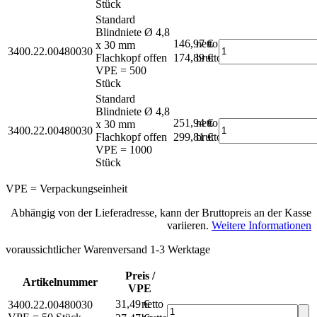
Stück
Standard
Blindniete Ø 4,8
146,97 €
netto
x 30 mm
3400.22.00480030
Flachkopf offen
174,89 €
brutto*
VPE = 500
Stück
Standard
Blindniete Ø 4,8
251,94 €
netto
x 30 mm
3400.22.00480030
Flachkopf offen
299,81 €
brutto*
VPE = 1000
Stück
VPE = Verpackungseinheit
Abhängig von der Lieferadresse, kann der Bruttopreis an der Kasse
variieren.
Weitere Informationen
voraussichtlicher Warenversand 1-3 Werktage
Preis /
Artikelnummer
VPE
31,49 €
netto
3400.22.00480030