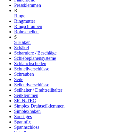
Pressklemmen
R
Ringe
Ringmutter
Ringschrauben
Rohrschellen
S
S-Haken
Schäkel
Scharniere / Beschläge
Schiebeplanensysteme
Schlauchschellen
Schnellverschlüsse
Schrauben
Seile
Seilendverschlüsse
Seilhalter / Drahtseilhalter
Seilklemmen
SIGN-TEC
Simplex Drahtseilklemmen
Simplexhaken
Sonstiges
Spannfix
Spannschloss