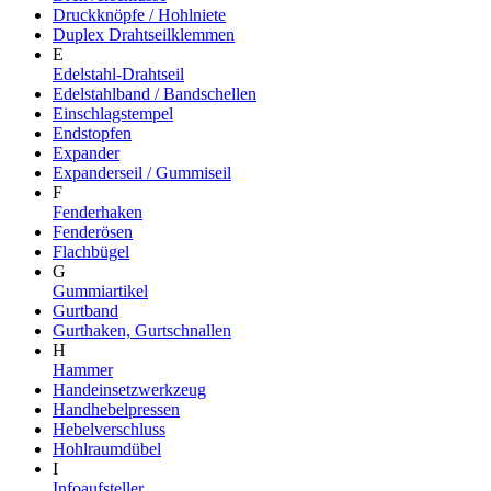
Druckknöpfe / Hohlniete
Duplex Drahtseilklemmen
E
Edelstahl-Drahtseil
Edelstahlband / Bandschellen
Einschlagstempel
Endstopfen
Expander
Expanderseil / Gummiseil
F
Fenderhaken
Fenderösen
Flachbügel
G
Gummiartikel
Gurtband
Gurthaken, Gurtschnallen
H
Hammer
Handeinsetzwerkzeug
Handhebelpressen
Hebelverschluss
Hohlraumdübel
I
Infoaufsteller