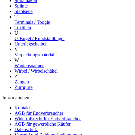
Spiralhaken
Splinte
Stahlseile
T
Terminals / Toogle
Textilien
U
U-Bügel / Rundstahlbügel
Unterlegscheiben
V
Verpackungsmaterial
W
Wantenspanner
Wirbel / Wirbelschäkel
Z
Zangen
Zurrgurte
Informationen
Kontakt
AGB für Endverbraucher
Widerrufsrecht für Endverbraucher
AGB für gewerbliche Käufer
Datenschutz
Versand und Zahlungsbedingungen