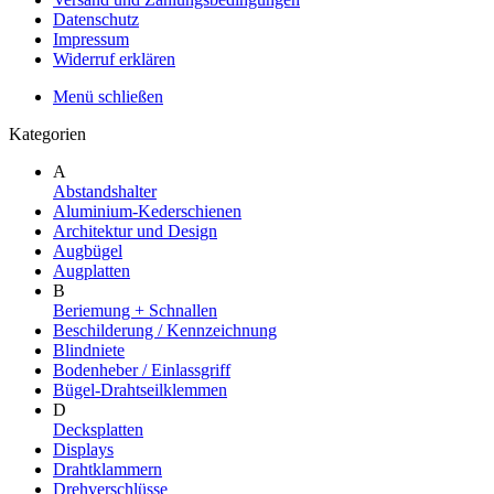
Datenschutz
Impressum
Widerruf erklären
Menü schließen
Kategorien
A
Abstandshalter
Aluminium-Kederschienen
Architektur und Design
Augbügel
Augplatten
B
Beriemung + Schnallen
Beschilderung / Kennzeichnung
Blindniete
Bodenheber / Einlassgriff
Bügel-Drahtseilklemmen
D
Decksplatten
Displays
Drahtklammern
Drehverschlüsse