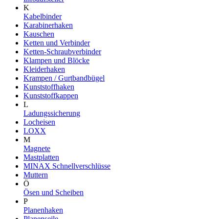
K
Kabelbinder
Karabinerhaken
Kauschen
Ketten und Verbinder
Ketten-Schraubverbinder
Klampen und Blöcke
Kleiderhaken
Krampen / Gurtbandbügel
Kunststoffhaken
Kunststoffkappen
L
Ladungssicherung
Locheisen
LOXX
M
Magnete
Mastplatten
MINAX Schnellverschlüsse
Muttern
Ö
Ösen und Scheiben
P
Planenhaken
Planenseile