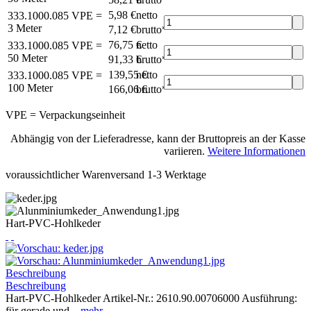
5,98 €
netto
333.1000.085
VPE =
3 Meter
7,12 €
brutto*
76,75 €
netto
333.1000.085
VPE =
50 Meter
91,33 €
brutto*
139,55 €
netto
333.1000.085
VPE =
100 Meter
166,06 €
brutto*
VPE = Verpackungseinheit
Abhängig von der Lieferadresse, kann der Bruttopreis an der Kasse
variieren.
Weitere Informationen
voraussichtlicher Warenversand 1-3 Werktage
Hart-PVC-Hohlkeder
Beschreibung
Beschreibung
Hart-PVC-Hohlkeder Artikel-Nr.: 2610.90.00706000 Ausführung:
für gerade und...
mehr