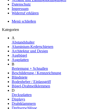
Datenschutz
Impressum
Widerruf erklären
Menü schließen
Kategorien
A
Abstandshalter
Aluminium-Kederschienen
Architektur und Design
Augbügel
Augplatten
B
Beriemung + Schnallen
Beschilderung / Kennzeichnung
Blindniete
Bodenheber / Einlassgriff
Bügel-Drahtseilklemmen
D
Decksplatten
Displays
Drahtklammern
Drehverschlüsse