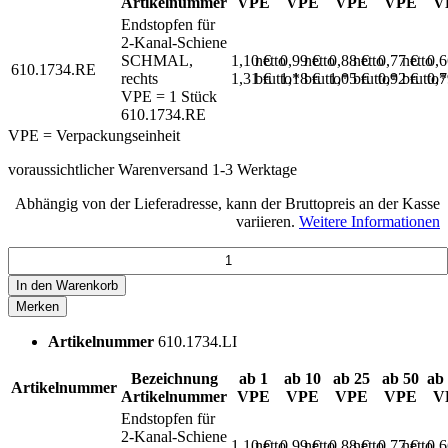
Artikelnummer
VPE
VPE
VPE
VPE
V
Endstopfen für
2-Kanal-Schiene
SCHMAL,
1,10 €
netto
0,99 €
netto
0,88 €
netto
0,77 €
netto
0,
610.1734.RE
rechts
1,31 €
brutto*
1,18 €
brutto*
1,05 €
brutto*
0,92 €
brutto*
0,
VPE = 1 Stück
610.1734.RE
VPE = Verpackungseinheit
voraussichtlicher Warenversand 1-3 Werktage
Abhängig von der Lieferadresse, kann der Bruttopreis an der Kasse
variieren.
Weitere Informationen
In den
Warenkorb
Merken
Artikelnummer
610.1734.LI
Bezeichnung
ab 1
ab 10
ab 25
ab 50
ab
Artikelnummer
Artikelnummer
VPE
VPE
VPE
VPE
V
Endstopfen für
2-Kanal-Schiene
1,10 €
netto
0,99 €
netto
0,88 €
netto
0,77 €
netto
0,