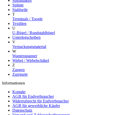
Spiralhaken
Splinte
Stahlseile
T
Terminals / Toogle
Textilien
U
U-Bügel / Rundstahlbügel
Unterlegscheiben
V
Verpackungsmaterial
W
Wantenspanner
Wirbel / Wirbelschäkel
Z
Zangen
Zurrgurte
Informationen
Kontakt
AGB für Endverbraucher
Widerrufsrecht für Endverbraucher
AGB für gewerbliche Käufer
Datenschutz
Versand und Zahlungsbedingungen