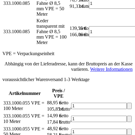
333.1000.085
Fahne Ø 8,5
91,33 €
brutto*
mm
VPE = 50
Meter
Keder
transparent mit
139,55 €
netto
333.1000.085
Fahne Ø 8,5
166,06 €
brutto*
mm
VPE = 100
Meter
VPE = Verpackungseinheit
Abhängig von der Lieferadresse, kann der Bruttopreis an der Kasse
variieren.
Weitere Informationen
voraussichtlicher Warenversand 1-3 Werktage
Preis /
Artikelnummer
VPE
88,95 €
netto
333.1000.055
VPE =
100 Meter
105,85 €
brutto*
14,99 €
netto
333.1000.055
VPE =
10 Meter
17,84 €
brutto*
48,92 €
netto
333.1000.055
VPE =
50 Meter
58,21 €
brutto*