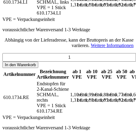
610.1734.LI
SCHMAL, links
1,31 €
brutto*
1,18 €
brutto*
1,05 €
brutto*
0,92 €
brutto*
0,
VPE = 1 Stück
610.1734.LI
VPE = Verpackungseinheit
voraussichtlicher Warenversand 1-3 Werktage
Abhängig von der Lieferadresse, kann der Bruttopreis an der Kasse
variieren.
Weitere Informationen
In den
Warenkorb
Bezeichnung
ab 1
ab 10
ab 25
ab 50
ab
Artikelnummer
Artikelnummer
VPE
VPE
VPE
VPE
V
Endstopfen für
2-Kanal-Schiene
SCHMAL,
1,10 €
netto
0,99 €
netto
0,88 €
netto
0,77 €
netto
0,
610.1734.RE
rechts
1,31 €
brutto*
1,18 €
brutto*
1,05 €
brutto*
0,92 €
brutto*
0,
VPE = 1 Stück
610.1734.RE
VPE = Verpackungseinheit
voraussichtlicher Warenversand 1-3 Werktage