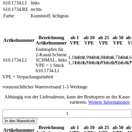
610.1734.LI
links
610.1734.RE
rechts
Farbe:
Kunststoff, lichtgrau
Bezeichnung
ab 1
ab 10
ab 25
ab 50
ab
Artikelnummer
Artikelnummer
VPE
VPE
VPE
VPE
V
Endstopfen für
2-Kanal-Schiene
1,10 €
netto
0,99 €
netto
0,88 €
netto
0,77 €
netto
0,
610.1734.LI
SCHMAL, links
1,31 €
brutto*
1,18 €
brutto*
1,05 €
brutto*
0,92 €
brutto*
0,
VPE = 1 Stück
610.1734.LI
VPE = Verpackungseinheit
voraussichtlicher Warenversand 1-3 Werktage
Abhängig von der Lieferadresse, kann der Bruttopreis an der Kasse
variieren.
Weitere Informationen
In den
Warenkorb
Bezeichnung
ab 1
ab 10
ab 25
ab 50
ab
Artikelnummer