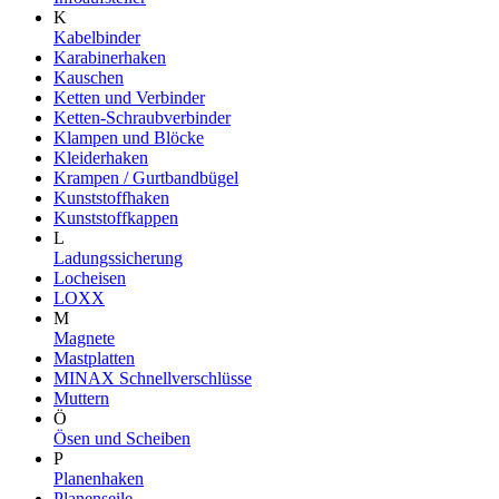
K
Kabelbinder
Karabinerhaken
Kauschen
Ketten und Verbinder
Ketten-Schraubverbinder
Klampen und Blöcke
Kleiderhaken
Krampen / Gurtbandbügel
Kunststoffhaken
Kunststoffkappen
L
Ladungssicherung
Locheisen
LOXX
M
Magnete
Mastplatten
MINAX Schnellverschlüsse
Muttern
Ö
Ösen und Scheiben
P
Planenhaken
Planenseile