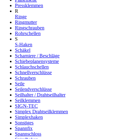
Pressklemmen
R
Ringe
Ringmutter
Ringschrauben
Rohrschellen
S
S-Haken
Schäkel
Scharniere / Beschläge
Schiebeplanensysteme
Schlauchschellen
Schnellverschlüsse
Schrauben
Seile
Seilendverschlüsse
Seilhalter / Drahtseilhalter
Seilklemmen
SIGN-TEC
Simplex Drahtseilklemmen
Simplexhaken
Sonstiges
Spannfix
Spannschloss