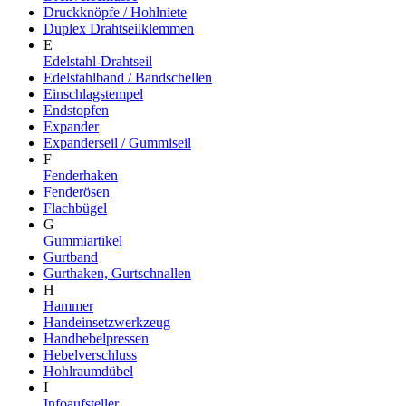
Druckknöpfe / Hohlniete
Duplex Drahtseilklemmen
E
Edelstahl-Drahtseil
Edelstahlband / Bandschellen
Einschlagstempel
Endstopfen
Expander
Expanderseil / Gummiseil
F
Fenderhaken
Fenderösen
Flachbügel
G
Gummiartikel
Gurtband
Gurthaken, Gurtschnallen
H
Hammer
Handeinsetzwerkzeug
Handhebelpressen
Hebelverschluss
Hohlraumdübel
I
Infoaufsteller