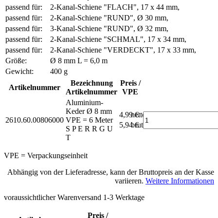
passend für:
2-Kanal-Schiene "FLACH", 17 x 44 mm,
passend für:
2-Kanal-Schiene "RUND", Ø 30 mm,
passend für:
3-Kanal-Schiene "RUND", Ø 32 mm,
passend für:
2-Kanal-Schiene "SCHMAL", 17 x 34 mm,
passend für:
2-Kanal-Schiene "VERDECKT", 17 x 33 mm,
Größe:
Ø 8 mm L = 6,0 m
Gewicht:
400 g
Bezeichnung
Preis /
Artikelnummer
Artikelnummer
VPE
Aluminium-
Keder Ø 8 mm
4,99 €
netto
2610.60.00806000
VPE = 6 Meter
5,94 €
brutto*
S P E R R G U
T
VPE = Verpackungseinheit
Abhängig von der Lieferadresse, kann der Bruttopreis an der Kasse
variieren.
Weitere Informationen
voraussichtlicher Warenversand 1-3 Werktage
Preis /