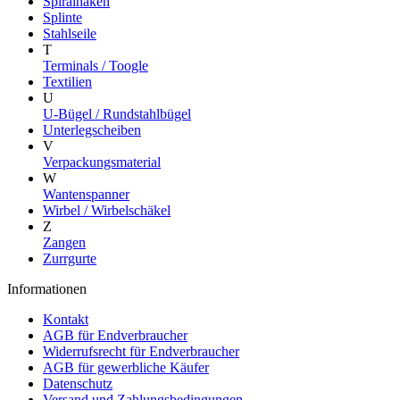
Spiralhaken
Splinte
Stahlseile
T
Terminals / Toogle
Textilien
U
U-Bügel / Rundstahlbügel
Unterlegscheiben
V
Verpackungsmaterial
W
Wantenspanner
Wirbel / Wirbelschäkel
Z
Zangen
Zurrgurte
Informationen
Kontakt
AGB für Endverbraucher
Widerrufsrecht für Endverbraucher
AGB für gewerbliche Käufer
Datenschutz
Versand und Zahlungsbedingungen