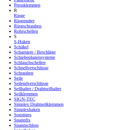
Pressklemmen
R
Ringe
Ringmutter
Ringschrauben
Rohrschellen
S
S-Haken
Schäkel
Scharniere / Beschläge
Schiebeplanensysteme
Schlauchschellen
Schnellverschlüsse
Schrauben
Seile
Seilendverschlüsse
Seilhalter / Drahtseilhalter
Seilklemmen
SIGN-TEC
Simplex Drahtseilklemmen
Simplexhaken
Sonstiges
Spannfix
Spannschloss