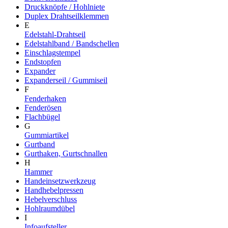
Druckknöpfe / Hohlniete
Duplex Drahtseilklemmen
E
Edelstahl-Drahtseil
Edelstahlband / Bandschellen
Einschlagstempel
Endstopfen
Expander
Expanderseil / Gummiseil
F
Fenderhaken
Fenderösen
Flachbügel
G
Gummiartikel
Gurtband
Gurthaken, Gurtschnallen
H
Hammer
Handeinsetzwerkzeug
Handhebelpressen
Hebelverschluss
Hohlraumdübel
I
Infoaufsteller