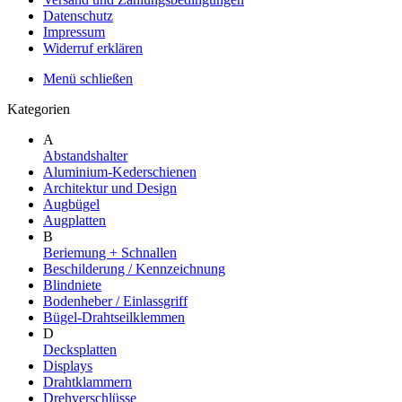
Datenschutz
Impressum
Widerruf erklären
Menü schließen
Kategorien
A
Abstandshalter
Aluminium-Kederschienen
Architektur und Design
Augbügel
Augplatten
B
Beriemung + Schnallen
Beschilderung / Kennzeichnung
Blindniete
Bodenheber / Einlassgriff
Bügel-Drahtseilklemmen
D
Decksplatten
Displays
Drahtklammern
Drehverschlüsse