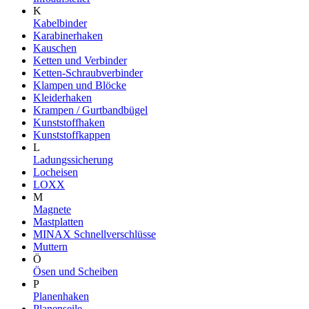
K
Kabelbinder
Karabinerhaken
Kauschen
Ketten und Verbinder
Ketten-Schraubverbinder
Klampen und Blöcke
Kleiderhaken
Krampen / Gurtbandbügel
Kunststoffhaken
Kunststoffkappen
L
Ladungssicherung
Locheisen
LOXX
M
Magnete
Mastplatten
MINAX Schnellverschlüsse
Muttern
Ö
Ösen und Scheiben
P
Planenhaken
Planenseile