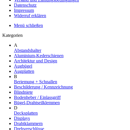
Datenschutz
Impressum
Widerruf erklären
Menü schließen
Kategorien
A
Abstandshalter
Aluminium-Kederschienen
Architektur und Design
Augbügel
Augplatten
B
Beriemung + Schnallen
Beschilderung / Kennzeichnung
Blindniete
Bodenheber / Einlassgriff
Bügel-Drahtseilklemmen
D
Decksplatten
Displays
Drahtklammern
Drehverschlüsse