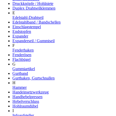
Druckknöpfe / Hohlniete
Duplex Drahtseilklemmen
E
Edelstahl-Drahtseil
Edelstahlband / Bandschellen
Einschlagstempel
Endstopfen
Expander
Expanderseil / Gummiseil
F
Fenderhaken
Fenderösen
Flachbügel
G
Gummiartikel
Gurtband
Gurthaken, Gurtschnallen
H
Hammer
Handeinsetzwerkzeug
Handhebelpressen
Hebelverschluss
Hohlraumdübel
I
Infoaufsteller