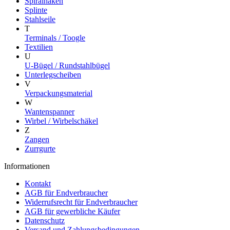
Spiralhaken
Splinte
Stahlseile
T
Terminals / Toogle
Textilien
U
U-Bügel / Rundstahlbügel
Unterlegscheiben
V
Verpackungsmaterial
W
Wantenspanner
Wirbel / Wirbelschäkel
Z
Zangen
Zurrgurte
Informationen
Kontakt
AGB für Endverbraucher
Widerrufsrecht für Endverbraucher
AGB für gewerbliche Käufer
Datenschutz
Versand und Zahlungsbedingungen