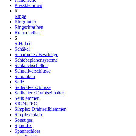
Pressklemmen
R
Ringe
Ringmutter
Ringschrauben
Rohrschellen
S
S-Haken
Schäkel
Scharniere / Beschläge
Schiebeplanensysteme
Schlauchschellen
Schnellverschlüsse
Schrauben
Seile
Seilendverschlüsse
Seilhalter / Drahtseilhalter
Seilklemmen
SIGN-TEC
Simplex Drahtseilklemmen
Simplexhaken
Sonstiges
Spannfix
Spannschloss