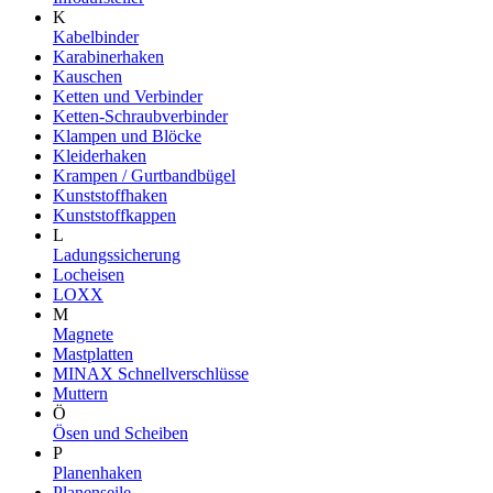
K
Kabelbinder
Karabinerhaken
Kauschen
Ketten und Verbinder
Ketten-Schraubverbinder
Klampen und Blöcke
Kleiderhaken
Krampen / Gurtbandbügel
Kunststoffhaken
Kunststoffkappen
L
Ladungssicherung
Locheisen
LOXX
M
Magnete
Mastplatten
MINAX Schnellverschlüsse
Muttern
Ö
Ösen und Scheiben
P
Planenhaken
Planenseile