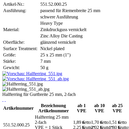
Artikel-Nr.:
551.52.000.25
Ausführung:
passend für Riemenbreite 25 mm
schwere Ausführung
Heavy Type
Material:
Zinkdruckguss vernickelt
Zinc Alloy Die Casting
Oberfläche:
glänzend vernickelt
Surface Treatment:
Nickel plated
Größe:
25 x 25 mm (1")
Stärke:
7 mm
Gewicht:
50 g
Halfterring für Gurtbreite 25 mm, 2-fach
Bezeichnung
ab 1
ab 10
ab 25
Artikelnummer
Artikelnummer
VPE
VPE
VPE
Halfterring 25 mm
2-fach
1,89 €
netto
1,70 €
netto
1,51 €
netto
551.52.000.25
VPE = 1 Stück
2,25 €
brutto*
2,02 €
brutto*
1,80 €
brutto