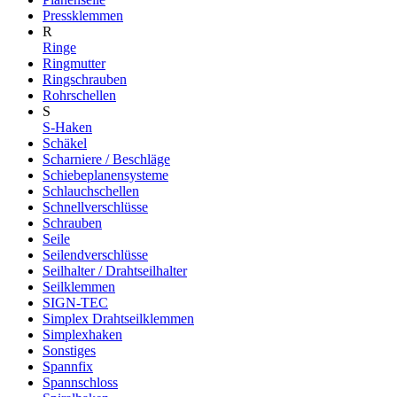
Pressklemmen
R
Ringe
Ringmutter
Ringschrauben
Rohrschellen
S
S-Haken
Schäkel
Scharniere / Beschläge
Schiebeplanensysteme
Schlauchschellen
Schnellverschlüsse
Schrauben
Seile
Seilendverschlüsse
Seilhalter / Drahtseilhalter
Seilklemmen
SIGN-TEC
Simplex Drahtseilklemmen
Simplexhaken
Sonstiges
Spannfix
Spannschloss