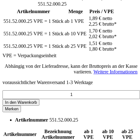
551.52.000.25
Artikelnummer
Menge
Preis / VPE
1,89 €
netto
551.52.000.25
VPE = 1 Stück
ab
1
VPE
2,25 €
brutto*
1,70 €
netto
551.52.000.25
VPE = 1 Stück
ab
10
VPE
2,02 €
brutto*
1,51 €
netto
551.52.000.25
VPE = 1 Stück
ab
25
VPE
1,80 €
brutto*
VPE = Verpackungseinheit
Abhängig von der Lieferadresse, kann der Bruttopreis an der Kasse
variieren.
Weitere Informationen
voraussichtlicher Warenversand 1-3 Werktage
In den
Warenkorb
Merken
Artikelnummer
551.52.000.25
Bezeichnung
ab 1
ab 10
ab 25
Artikelnummer
Artikelnummer
VPE
VPE
VPE