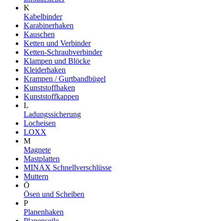
K
Kabelbinder
Karabinerhaken
Kauschen
Ketten und Verbinder
Ketten-Schraubverbinder
Klampen und Blöcke
Kleiderhaken
Krampen / Gurtbandbügel
Kunststoffhaken
Kunststoffkappen
L
Ladungssicherung
Locheisen
LOXX
M
Magnete
Mastplatten
MINAX Schnellverschlüsse
Muttern
Ö
Ösen und Scheiben
P
Planenhaken
Planenseile