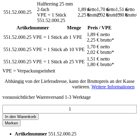
Halfterring 25 mm
2-fach
1,89 €
netto
1,70 €
netto
1,51 €
netto
551.52.000.25
VPE = 1 Stück
2,25 €
brutto*
2,02 €
brutto*
1,80 €
brutto
551.52.000.25
Artikelnummer
Menge
Preis / VPE
1,89 €
netto
551.52.000.25
VPE = 1 Stück
ab
1
VPE
2,25 €
brutto*
1,70 €
netto
551.52.000.25
VPE = 1 Stück
ab
10
VPE
2,02 €
brutto*
1,51 €
netto
551.52.000.25
VPE = 1 Stück
ab
25
VPE
1,80 €
brutto*
VPE = Verpackungseinheit
Abhängig von der Lieferadresse, kann der Bruttopreis an der Kasse
variieren.
Weitere Informationen
voraussichtlicher Warenversand 1-3 Werktage
In den
Warenkorb
Merken
Artikelnummer
551.52.000.25