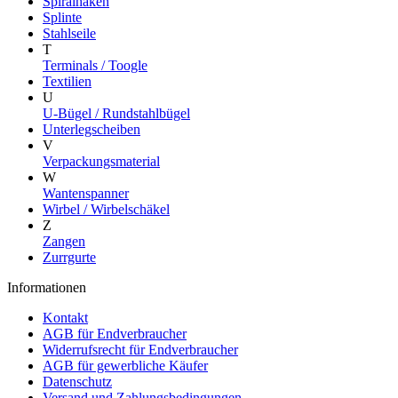
Spiralhaken
Splinte
Stahlseile
T
Terminals / Toogle
Textilien
U
U-Bügel / Rundstahlbügel
Unterlegscheiben
V
Verpackungsmaterial
W
Wantenspanner
Wirbel / Wirbelschäkel
Z
Zangen
Zurrgurte
Informationen
Kontakt
AGB für Endverbraucher
Widerrufsrecht für Endverbraucher
AGB für gewerbliche Käufer
Datenschutz
Versand und Zahlungsbedingungen