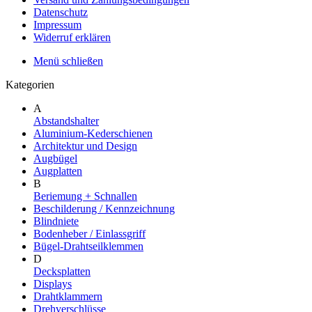
Datenschutz
Impressum
Widerruf erklären
Menü schließen
Kategorien
A
Abstandshalter
Aluminium-Kederschienen
Architektur und Design
Augbügel
Augplatten
B
Beriemung + Schnallen
Beschilderung / Kennzeichnung
Blindniete
Bodenheber / Einlassgriff
Bügel-Drahtseilklemmen
D
Decksplatten
Displays
Drahtklammern
Drehverschlüsse