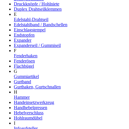
Druckknöpfe / Hohlniete
Duplex Drahtseilklemmen
E
Edelstahl-Drahtseil
Edelstahlband / Bandschellen
Einschlagstempel
Endstopfen
Expander
Expanderseil / Gummiseil
F
Fenderhaken
Fenderösen
Flachbügel
G
Gummiartikel
Gurtband
Gurthaken, Gurtschnallen
H
Hammer
Handeinsetzwerkzeug
Handhebelpressen
Hebelverschluss
Hohlraumdübel
I
Infoaufsteller