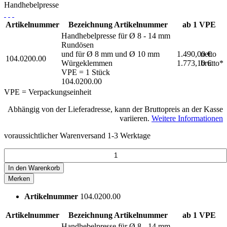
Handhebelpresse
Artikelnummer
Bezeichnung
Artikelnummer
ab 1 VPE
Handhebelpresse für Ø 8 - 14 mm
Rundösen
und für Ø 8 mm und Ø 10 mm
1.490,00 €
netto
104.0200.00
Würgeklemmen
1.773,10 €
brutto*
VPE = 1 Stück
104.0200.00
VPE = Verpackungseinheit
Abhängig von der Lieferadresse, kann der Bruttopreis an der Kasse
variieren.
Weitere Informationen
voraussichtlicher Warenversand 1-3 Werktage
In den
Warenkorb
Merken
Artikelnummer
104.0200.00
Artikelnummer
Bezeichnung
Artikelnummer
ab 1 VPE
Handhebelpresse für Ø 8 - 14 mm