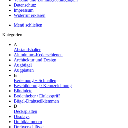
Datenschutz
Impressum
Widerruf erklären
Menü schließen
Kategorien
A
Abstandshalter
Aluminium-Kederschienen
Architektur und Design
Augbügel
Augplatten
B
Beriemung + Schnallen
Beschilderung / Kennzeichnung
Blindniete
Bodenheber / Einlassgriff
Bügel-Drahtseilklemmen
D
Decksplatten
Displays
Drahtklammern
Drehverschlüsse