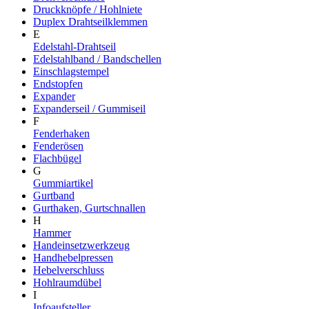
Druckknöpfe / Hohlniete
Duplex Drahtseilklemmen
E
Edelstahl-Drahtseil
Edelstahlband / Bandschellen
Einschlagstempel
Endstopfen
Expander
Expanderseil / Gummiseil
F
Fenderhaken
Fenderösen
Flachbügel
G
Gummiartikel
Gurtband
Gurthaken, Gurtschnallen
H
Hammer
Handeinsetzwerkzeug
Handhebelpressen
Hebelverschluss
Hohlraumdübel
I
Infoaufsteller