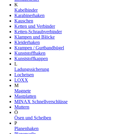
K
Kabelbinder
Karabinerhaken
Kauschen
Ketten und Verbinder
Ketten-Schraubverbinder
Klampen und Blöcke
Kleiderhaken
Krampen / Gurtbandbügel
Kunststoffhaken
Kunststoffkappen
L
Ladungssicherung
Locheisen
LOXX
M
Magnete
Mastplatten
MINAX Schnellverschlüsse
Muttern
Ö
Ösen und Scheiben
P
Planenhaken
Planenseile