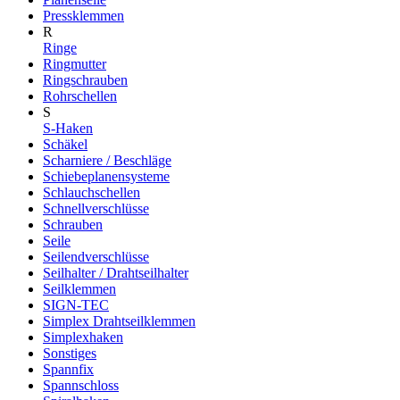
Pressklemmen
R
Ringe
Ringmutter
Ringschrauben
Rohrschellen
S
S-Haken
Schäkel
Scharniere / Beschläge
Schiebeplanensysteme
Schlauchschellen
Schnellverschlüsse
Schrauben
Seile
Seilendverschlüsse
Seilhalter / Drahtseilhalter
Seilklemmen
SIGN-TEC
Simplex Drahtseilklemmen
Simplexhaken
Sonstiges
Spannfix
Spannschloss