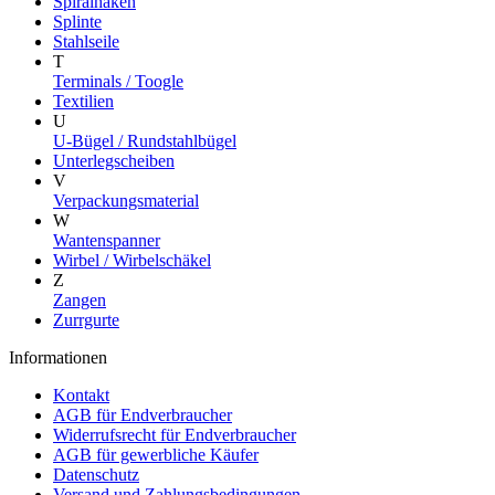
Spiralhaken
Splinte
Stahlseile
T
Terminals / Toogle
Textilien
U
U-Bügel / Rundstahlbügel
Unterlegscheiben
V
Verpackungsmaterial
W
Wantenspanner
Wirbel / Wirbelschäkel
Z
Zangen
Zurrgurte
Informationen
Kontakt
AGB für Endverbraucher
Widerrufsrecht für Endverbraucher
AGB für gewerbliche Käufer
Datenschutz
Versand und Zahlungsbedingungen