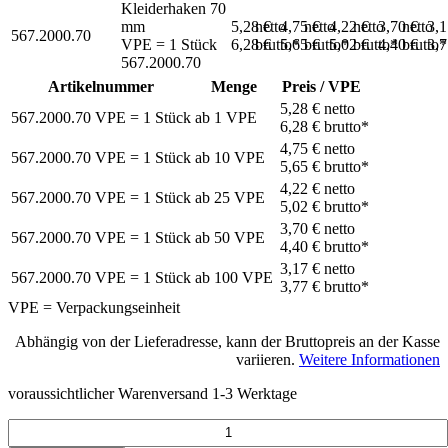
Kleiderhaken 70
mm
5,28 €
netto
4,75 €
netto
4,22 €
netto
3,70 €
netto
3,
567.2000.70
VPE = 1 Stück
6,28 €
brutto*
5,65 €
brutto*
5,02 €
brutto*
4,40 €
brutto*
3,
567.2000.70
Artikelnummer
Menge
Preis / VPE
5,28 €
netto
567.2000.70
VPE = 1 Stück
ab
1
VPE
6,28 €
brutto*
4,75 €
netto
567.2000.70
VPE = 1 Stück
ab
10
VPE
5,65 €
brutto*
4,22 €
netto
567.2000.70
VPE = 1 Stück
ab
25
VPE
5,02 €
brutto*
3,70 €
netto
567.2000.70
VPE = 1 Stück
ab
50
VPE
4,40 €
brutto*
3,17 €
netto
567.2000.70
VPE = 1 Stück
ab
100
VPE
3,77 €
brutto*
VPE = Verpackungseinheit
Abhängig von der Lieferadresse, kann der Bruttopreis an der Kasse
variieren.
Weitere Informationen
voraussichtlicher Warenversand 1-3 Werktage