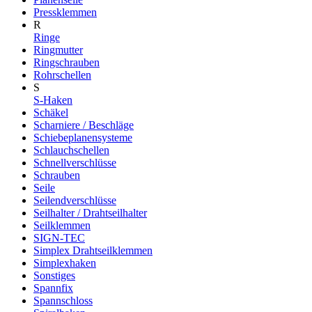
Pressklemmen
R
Ringe
Ringmutter
Ringschrauben
Rohrschellen
S
S-Haken
Schäkel
Scharniere / Beschläge
Schiebeplanensysteme
Schlauchschellen
Schnellverschlüsse
Schrauben
Seile
Seilendverschlüsse
Seilhalter / Drahtseilhalter
Seilklemmen
SIGN-TEC
Simplex Drahtseilklemmen
Simplexhaken
Sonstiges
Spannfix
Spannschloss