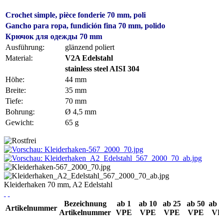
Crochet simple, pièce fonderie 70 mm, poli
Gancho para ropa, fundición fina 70 mm, polido
Крючок для одежды 70 mm
Ausführung:
glänzend poliert
Material:
V2A Edelstahl
stainless steel AISI 304
Höhe:
44 mm
Breite:
35 mm
Tiefe:
70 mm
Bohrung:
Ø 4,5 mm
Gewicht:
65 g
Kleiderhaken 70 mm, A2 Edelstahl
Bezeichnung
ab 1
ab 10
ab 25
ab 50
ab
Artikelnummer
Artikelnummer
VPE
VPE
VPE
VPE
V