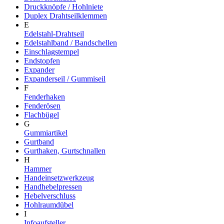
Druckknöpfe / Hohlniete
Duplex Drahtseilklemmen
E
Edelstahl-Drahtseil
Edelstahlband / Bandschellen
Einschlagstempel
Endstopfen
Expander
Expanderseil / Gummiseil
F
Fenderhaken
Fenderösen
Flachbügel
G
Gummiartikel
Gurtband
Gurthaken, Gurtschnallen
H
Hammer
Handeinsetzwerkzeug
Handhebelpressen
Hebelverschluss
Hohlraumdübel
I
Infoaufsteller