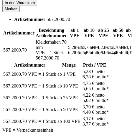
In den
Warenkorb
Merken
Artikelnummer
567.2000.70
Bezeichnung
ab 1
ab 10
ab 25
ab 50
ab
Artikelnummer
Artikelnummer
VPE
VPE
VPE
VPE
V
Kleiderhaken 70
mm
5,28 €
netto
4,75 €
netto
4,22 €
netto
3,70 €
netto
3,
567.2000.70
VPE = 1 Stück
6,28 €
brutto*
5,65 €
brutto*
5,02 €
brutto*
4,40 €
brutto*
3,
567.2000.70
Artikelnummer
Menge
Preis / VPE
5,28 €
netto
567.2000.70
VPE = 1 Stück
ab
1
VPE
6,28 €
brutto*
4,75 €
netto
567.2000.70
VPE = 1 Stück
ab
10
VPE
5,65 €
brutto*
4,22 €
netto
567.2000.70
VPE = 1 Stück
ab
25
VPE
5,02 €
brutto*
3,70 €
netto
567.2000.70
VPE = 1 Stück
ab
50
VPE
4,40 €
brutto*
3,17 €
netto
567.2000.70
VPE = 1 Stück
ab
100
VPE
3,77 €
brutto*
VPE = Verpackungseinheit