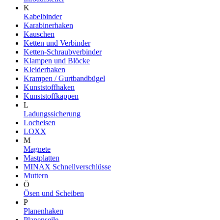
K
Kabelbinder
Karabinerhaken
Kauschen
Ketten und Verbinder
Ketten-Schraubverbinder
Klampen und Blöcke
Kleiderhaken
Krampen / Gurtbandbügel
Kunststoffhaken
Kunststoffkappen
L
Ladungssicherung
Locheisen
LOXX
M
Magnete
Mastplatten
MINAX Schnellverschlüsse
Muttern
Ö
Ösen und Scheiben
P
Planenhaken
Planenseile