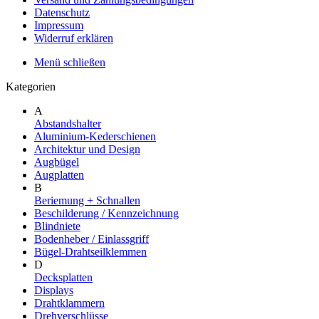
Datenschutz
Impressum
Widerruf erklären
Menü schließen
Kategorien
A
Abstandshalter
Aluminium-Kederschienen
Architektur und Design
Augbügel
Augplatten
B
Beriemung + Schnallen
Beschilderung / Kennzeichnung
Blindniete
Bodenheber / Einlassgriff
Bügel-Drahtseilklemmen
D
Decksplatten
Displays
Drahtklammern
Drehverschlüsse