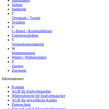
Spiralhaken
Splinte
Stahlseile
T
Terminals / Toogle
Textilien
U
U-Bügel / Rundstahlbügel
Unterlegscheiben
V
Verpackungsmaterial
W
Wantenspanner
Wirbel / Wirbelschäkel
Z
Zangen
Zurrgurte
Informationen
Kontakt
AGB für Endverbraucher
Widerrufsrecht für Endverbraucher
AGB für gewerbliche Käufer
Datenschutz
Versand und Zahlungsbedingungen