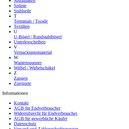
Spiralhaken
Splinte
Stahlseile
T
Terminals / Toogle
Textilien
U
U-Bügel / Rundstahlbügel
Unterlegscheiben
V
Verpackungsmaterial
W
Wantenspanner
Wirbel / Wirbelschäkel
Z
Zangen
Zurrgurte
Informationen
Kontakt
AGB für Endverbraucher
Widerrufsrecht für Endverbraucher
AGB für gewerbliche Käufer
Datenschutz
Versand und Zahlungsbedingungen