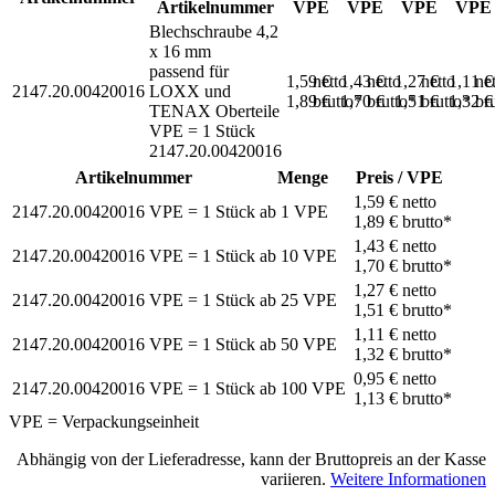
Artikelnummer
VPE
VPE
VPE
VPE
Blechschraube 4,2
x 16 mm
passend für
1,59 €
netto
1,43 €
netto
1,27 €
netto
1,11 
ne
2147.20.00420016
LOXX und
1,89 €
brutto*
1,70 €
brutto*
1,51 €
brutto*
1,32 
br
TENAX Oberteile
VPE = 1 Stück
2147.20.00420016
Artikelnummer
Menge
Preis / VPE
1,59 €
netto
2147.20.00420016
VPE = 1 Stück
ab
1
VPE
1,89 €
brutto*
1,43 €
netto
2147.20.00420016
VPE = 1 Stück
ab
10
VPE
1,70 €
brutto*
1,27 €
netto
2147.20.00420016
VPE = 1 Stück
ab
25
VPE
1,51 €
brutto*
1,11 €
netto
2147.20.00420016
VPE = 1 Stück
ab
50
VPE
1,32 €
brutto*
0,95 €
netto
2147.20.00420016
VPE = 1 Stück
ab
100
VPE
1,13 €
brutto*
VPE = Verpackungseinheit
Abhängig von der Lieferadresse, kann der Bruttopreis an der Kasse
variieren.
Weitere Informationen