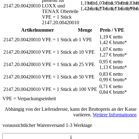
passend für
1,19 €
netto
1,07 €
netto
0,95 €
netto
0,83 
ne
2147.20.00420010
LOXX und
1,42 €
brutto*
1,27 €
brutto*
1,13 €
brutto*
0,99 
br
TENAX Oberteile
VPE = 1 Stück
2147.20.00420010
Artikelnummer
Menge
Preis / VPE
1,19 €
netto
2147.20.00420010
VPE = 1 Stück
ab
1
VPE
1,42 €
brutto*
1,07 €
netto
2147.20.00420010
VPE = 1 Stück
ab
10
VPE
1,27 €
brutto*
0,95 €
netto
2147.20.00420010
VPE = 1 Stück
ab
25
VPE
1,13 €
brutto*
0,83 €
netto
2147.20.00420010
VPE = 1 Stück
ab
50
VPE
0,99 €
brutto*
0,71 €
netto
2147.20.00420010
VPE = 1 Stück
ab
100
VPE
0,84 €
brutto*
VPE = Verpackungseinheit
Abhängig von der Lieferadresse, kann der Bruttopreis an der Kasse
variieren.
Weitere Informationen
voraussichtlicher Warenversand 1-3 Werktage