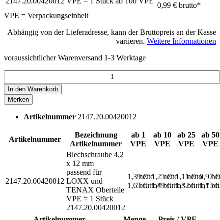
2147.20.00420012
VPE = 1 Stück
ab
100
VPE
0,99 €
brutto*
VPE = Verpackungseinheit
Abhängig von der Lieferadresse, kann der Bruttopreis an der Kasse
variieren.
Weitere Informationen
voraussichtlicher Warenversand 1-3 Werktage
In den
Warenkorb
Merken
Artikelnummer
2147.20.00420012
Bezeichnung
ab 1
ab 10
ab 25
ab 50
Artikelnummer
Artikelnummer
VPE
VPE
VPE
VPE
Blechschraube 4,2
x 12 mm
passend für
1,39 €
netto
1,25 €
netto
1,11 €
netto
0,97 
ne
2147.20.00420012
LOXX und
1,65 €
brutto*
1,49 €
brutto*
1,32 €
brutto*
1,15 
br
TENAX Oberteile
VPE = 1 Stück
2147.20.00420012
Artikelnummer
Menge
Preis / VPE