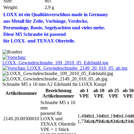
Size:
M5
Weight:
2,9 g
LOXX ist ein Qualitätsverschluss made in Germany
aus Metall für Zelte,
Vorhänge, Verdecke,
Persenninge
, Boote, Segelyachten und vieles mehr.
Diese M5 Schraube
ist passend
für LOXX- und TENAX Oberteile.
Schraube M5 x 10 mm A2 Edelstahl für LOXX Knopf
Bezeichnung
ab 1
ab 10
ab 25
ab 50
Artikelnummer
Artikelnummer
VPE
VPE
VPE
VPE
Schraube M5 x 10
mm
passend für
1,49 €
netto
1,34 €
netto
1,19 €
netto
1,04 
ne
2149.20.00500010
LOXX und
1,77 €
brutto*
1,59 €
brutto*
1,42 €
brutto*
1,24 
br
TENAX Oberteile
VPE = 1 Stück