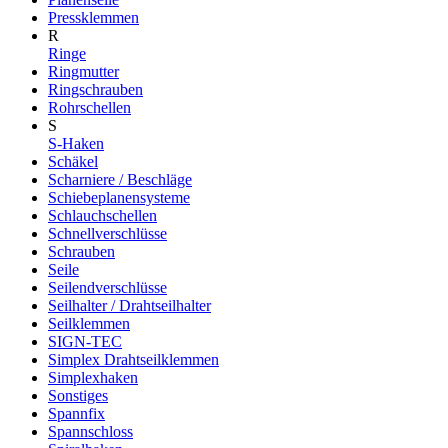
Pressklemmen
R
Ringe
Ringmutter
Ringschrauben
Rohrschellen
S
S-Haken
Schäkel
Scharniere / Beschläge
Schiebeplanensysteme
Schlauchschellen
Schnellverschlüsse
Schrauben
Seile
Seilendverschlüsse
Seilhalter / Drahtseilhalter
Seilklemmen
SIGN-TEC
Simplex Drahtseilklemmen
Simplexhaken
Sonstiges
Spannfix
Spannschloss