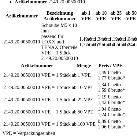
Artikelnummer
2149.20.00500010
Bezeichnung
ab 1
ab 10
ab 25
ab 50
Artikelnummer
Artikelnummer
VPE
VPE
VPE
VPE
Schraube M5 x 10
mm
passend für
1,49 €
netto
1,34 €
netto
1,19 €
netto
1,04 
ne
2149.20.00500010
LOXX und
1,77 €
brutto*
1,59 €
brutto*
1,42 €
brutto*
1,24 
br
TENAX Oberteile
VPE = 1 Stück
2149.20.00500010
Artikelnummer
Menge
Preis / VPE
1,49 €
netto
2149.20.00500010
VPE = 1 Stück
ab
1
VPE
1,77 €
brutto*
1,34 €
netto
2149.20.00500010
VPE = 1 Stück
ab
10
VPE
1,59 €
brutto*
1,19 €
netto
2149.20.00500010
VPE = 1 Stück
ab
25
VPE
1,42 €
brutto*
1,04 €
netto
2149.20.00500010
VPE = 1 Stück
ab
50
VPE
1,24 €
brutto*
0,89 €
netto
2149.20.00500010
VPE = 1 Stück
ab
100
VPE
1,06 €
brutto*
VPE = Verpackungseinheit