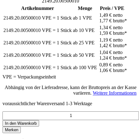
2149.20.00500010
Artikelnummer
Menge
Preis / VPE
1,49 €
netto
2149.20.00500010
VPE = 1 Stück
ab
1
VPE
1,77 €
brutto*
1,34 €
netto
2149.20.00500010
VPE = 1 Stück
ab
10
VPE
1,59 €
brutto*
1,19 €
netto
2149.20.00500010
VPE = 1 Stück
ab
25
VPE
1,42 €
brutto*
1,04 €
netto
2149.20.00500010
VPE = 1 Stück
ab
50
VPE
1,24 €
brutto*
0,89 €
netto
2149.20.00500010
VPE = 1 Stück
ab
100
VPE
1,06 €
brutto*
VPE = Verpackungseinheit
Abhängig von der Lieferadresse, kann der Bruttopreis an der Kasse
variieren.
Weitere Informationen
voraussichtlicher Warenversand 1-3 Werktage
In den
Warenkorb
Merken