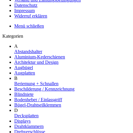
Datenschutz
Impressum
Widerruf erklären
Menü schließen
Kategorien
A
Abstandshalter
Aluminium-Kederschienen
Architektur und Design
Augbügel
Augplatten
B
Beriemung + Schnallen
Beschilderung / Kennzeichnung
Blindniete
Bodenheber / Einlassgriff
Bügel-Drahtseilklemmen
D
Decksplatten
Displays
Drahtklammern
Drehverschlüsse