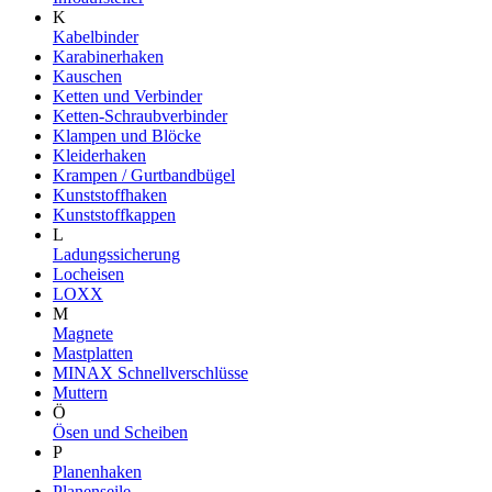
K
Kabelbinder
Karabinerhaken
Kauschen
Ketten und Verbinder
Ketten-Schraubverbinder
Klampen und Blöcke
Kleiderhaken
Krampen / Gurtbandbügel
Kunststoffhaken
Kunststoffkappen
L
Ladungssicherung
Locheisen
LOXX
M
Magnete
Mastplatten
MINAX Schnellverschlüsse
Muttern
Ö
Ösen und Scheiben
P
Planenhaken
Planenseile