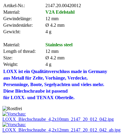
Artikel-Nr.:
2147.20.00420012
Material:
V2A Edelstahl
Gewindelänge:
12 mm
Gewindestärke:
Ø 4.2 mm
Gewicht:
4 g
Material:
Stainless steel
Length of thread:
12 mm
Size:
Ø 4.2 mm
Weight:
4 g
LOXX ist ein Qualitätsverschluss made in Germany
aus Metall für Zelte,
Vorhänge, Verdecke,
Persenninge
, Boote, Segelyachten und vieles mehr.
Diese Blechschraube ist passend
für LOXX- und TENAX Oberteile.