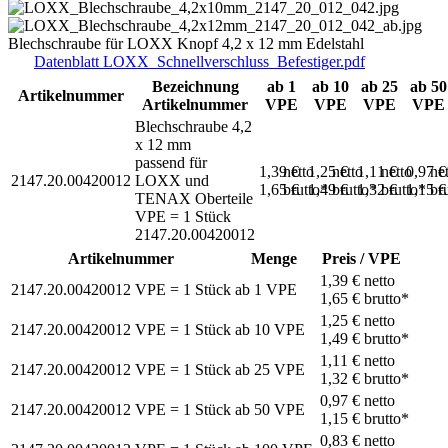
Blechschraube für LOXX Knopf 4,2 x 12 mm Edelstahl
Datenblatt LOXX_Schnellverschluss_Befestiger.pdf
Bezeichnung
ab 1
ab 10
ab 25
ab 50
Artikelnummer
Artikelnummer
VPE
VPE
VPE
VPE
Blechschraube 4,2
x 12 mm
passend für
1,39 €
netto
1,25 €
netto
1,11 €
netto
0,97 
ne
2147.20.00420012
LOXX und
1,65 €
brutto*
1,49 €
brutto*
1,32 €
brutto*
1,15 
br
TENAX Oberteile
VPE = 1 Stück
2147.20.00420012
Artikelnummer
Menge
Preis / VPE
1,39 €
netto
2147.20.00420012
VPE = 1 Stück
ab
1
VPE
1,65 €
brutto*
1,25 €
netto
2147.20.00420012
VPE = 1 Stück
ab
10
VPE
1,49 €
brutto*
1,11 €
netto
2147.20.00420012
VPE = 1 Stück
ab
25
VPE
1,32 €
brutto*
0,97 €
netto
2147.20.00420012
VPE = 1 Stück
ab
50
VPE
1,15 €
brutto*
0,83 €
netto