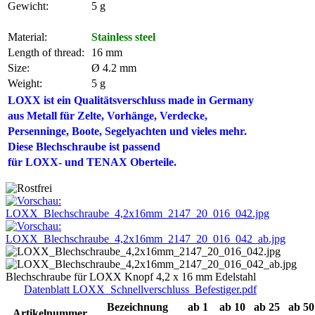
Gewicht:
5 g
Material:
Stainless steel
Length of thread:
16 mm
Size:
Ø 4.2 mm
Weight:
5 g
LOXX ist ein Qualitätsverschluss made in Germany
aus Metall für Zelte,
Vorhänge, Verdecke,
Persenninge
, Boote, Segelyachten und vieles mehr.
Diese Blechschraube ist passend
für LOXX- und TENAX Oberteile.
Blechschraube für LOXX Knopf 4,2 x 16 mm Edelstahl
Datenblatt LOXX_Schnellverschluss_Befestiger.pdf
Bezeichnung
ab 1
ab 10
ab 25
ab 50
Artikelnummer