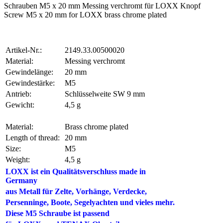
Schrauben M5 x 20 mm Messing verchromt für LOXX Knopf
Screw M5 x 20 mm for LOXX brass chrome plated
Artikel-Nr.:
2149.33.00500020
Material:
Messing verchromt
Gewindelänge:
20 mm
Gewindestärke:
M5
Antrieb:
Schlüsselweite SW 9 mm
Gewicht:
4,5 g
Material:
Brass chrome plated
Length of thread:
20 mm
Size:
M5
Weight:
4,5 g
LOXX ist ein Qualitätsverschluss made in
Germany
aus Metall für Zelte,
Vorhänge, Verdecke,
Persenninge
, Boote, Segelyachten und vieles mehr.
Diese M5 Schraube
ist passend