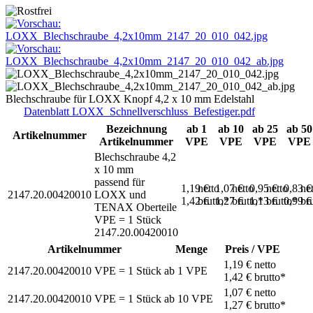
Blechschraube für LOXX Knopf 4,2 x 10 mm Edelstahl
Datenblatt LOXX_Schnellverschluss_Befestiger.pdf
Bezeichnung
ab 1
ab 10
ab 25
ab 50
Artikelnummer
Artikelnummer
VPE
VPE
VPE
VPE
Blechschraube 4,2
x 10 mm
passend für
1,19 €
netto
1,07 €
netto
0,95 €
netto
0,83 
ne
2147.20.00420010
LOXX und
1,42 €
brutto*
1,27 €
brutto*
1,13 €
brutto*
0,99 
br
TENAX Oberteile
VPE = 1 Stück
2147.20.00420010
Artikelnummer
Menge
Preis / VPE
1,19 €
netto
2147.20.00420010
VPE = 1 Stück
ab
1
VPE
1,42 €
brutto*
1,07 €
netto
2147.20.00420010
VPE = 1 Stück
ab
10
VPE
1,27 €
brutto*