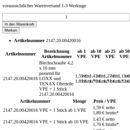
voraussichtlicher Warenversand 1-3 Werktage
In den
Warenkorb
Merken
Artikelnummer
2147.20.00420016
Bezeichnung
ab 1
ab 10
ab 25
ab 50
Artikelnummer
Artikelnummer
VPE
VPE
VPE
VPE
Blechschraube 4,2
x 16 mm
passend für
1,59 €
netto
1,43 €
netto
1,27 €
netto
1,11 
ne
2147.20.00420016
LOXX und
1,89 €
brutto*
1,70 €
brutto*
1,51 €
brutto*
1,32 
br
TENAX Oberteile
VPE = 1 Stück
2147.20.00420016
Artikelnummer
Menge
Preis / VPE
1,59 €
netto
2147.20.00420016
VPE = 1 Stück
ab
1
VPE
1,89 €
brutto*
1,43 €
netto
2147.20.00420016
VPE = 1 Stück
ab
10
VPE
1,70 €
brutto*