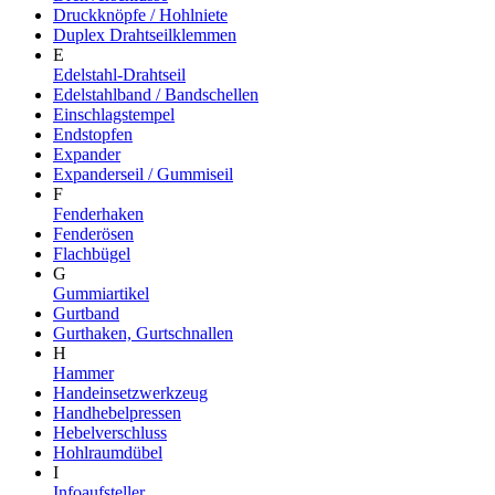
Druckknöpfe / Hohlniete
Duplex Drahtseilklemmen
E
Edelstahl-Drahtseil
Edelstahlband / Bandschellen
Einschlagstempel
Endstopfen
Expander
Expanderseil / Gummiseil
F
Fenderhaken
Fenderösen
Flachbügel
G
Gummiartikel
Gurtband
Gurthaken, Gurtschnallen
H
Hammer
Handeinsetzwerkzeug
Handhebelpressen
Hebelverschluss
Hohlraumdübel
I
Infoaufsteller