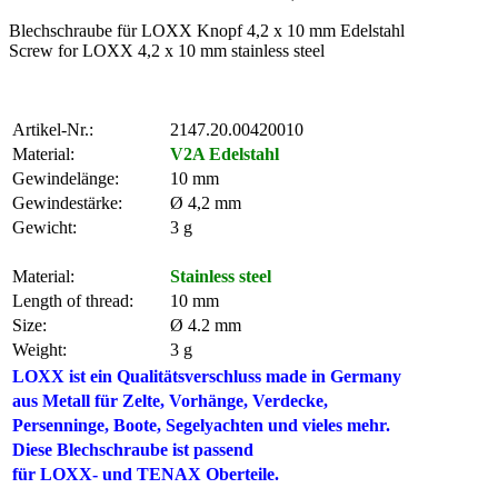
Blechschraube für LOXX Knopf 4,2 x 10 mm Edelstahl
Screw for LOXX 4,2 x 10 mm stainless steel
Artikel-Nr.:
2147.20.00420010
Material:
V2A Edelstahl
Gewindelänge:
10 mm
Gewindestärke:
Ø 4,2 mm
Gewicht:
3 g
Material:
Stainless steel
Length of thread:
10 mm
Size:
Ø 4.2 mm
Weight:
3 g
LOXX ist ein Qualitätsverschluss made in Germany
aus Metall für Zelte,
Vorhänge, Verdecke,
Persenninge
, Boote, Segelyachten und vieles mehr.
Diese Blechschraube ist passend
für LOXX- und TENAX Oberteile.