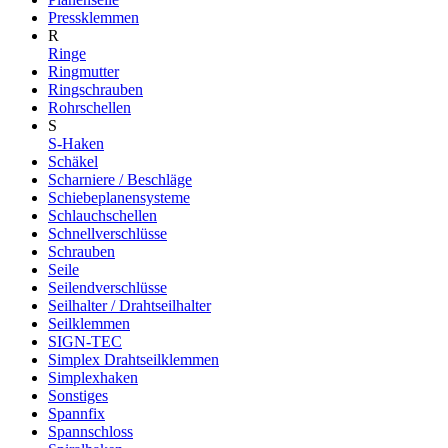
Pressklemmen
R
Ringe
Ringmutter
Ringschrauben
Rohrschellen
S
S-Haken
Schäkel
Scharniere / Beschläge
Schiebeplanensysteme
Schlauchschellen
Schnellverschlüsse
Schrauben
Seile
Seilendverschlüsse
Seilhalter / Drahtseilhalter
Seilklemmen
SIGN-TEC
Simplex Drahtseilklemmen
Simplexhaken
Sonstiges
Spannfix
Spannschloss