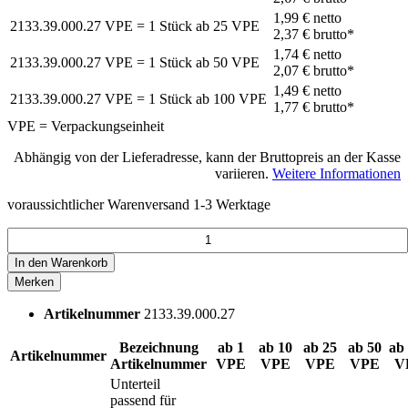
1,99 €
netto
2133.39.000.27
VPE = 1 Stück
ab
25
VPE
2,37 €
brutto*
1,74 €
netto
2133.39.000.27
VPE = 1 Stück
ab
50
VPE
2,07 €
brutto*
1,49 €
netto
2133.39.000.27
VPE = 1 Stück
ab
100
VPE
1,77 €
brutto*
VPE = Verpackungseinheit
Abhängig von der Lieferadresse, kann der Bruttopreis an der Kasse
variieren.
Weitere Informationen
voraussichtlicher Warenversand 1-3 Werktage
In den
Warenkorb
Merken
Artikelnummer
2133.39.000.27
Bezeichnung
ab 1
ab 10
ab 25
ab 50
ab
Artikelnummer
Artikelnummer
VPE
VPE
VPE
VPE
V
Unterteil
passend für