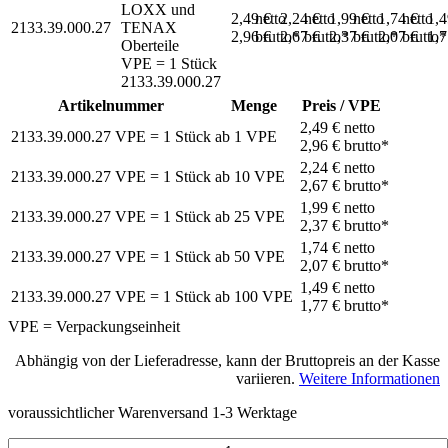
LOXX und
2,49 €
netto
2,24 €
netto
1,99 €
netto
1,74 €
netto
1,
2133.39.000.27
TENAX
2,96 €
brutto*
2,67 €
brutto*
2,37 €
brutto*
2,07 €
brutto*
1,
Oberteile
VPE = 1 Stück
2133.39.000.27
Artikelnummer
Menge
Preis / VPE
2,49 €
netto
2133.39.000.27
VPE = 1 Stück
ab
1
VPE
2,96 €
brutto*
2,24 €
netto
2133.39.000.27
VPE = 1 Stück
ab
10
VPE
2,67 €
brutto*
1,99 €
netto
2133.39.000.27
VPE = 1 Stück
ab
25
VPE
2,37 €
brutto*
1,74 €
netto
2133.39.000.27
VPE = 1 Stück
ab
50
VPE
2,07 €
brutto*
1,49 €
netto
2133.39.000.27
VPE = 1 Stück
ab
100
VPE
1,77 €
brutto*
VPE = Verpackungseinheit
Abhängig von der Lieferadresse, kann der Bruttopreis an der Kasse
variieren.
Weitere Informationen
voraussichtlicher Warenversand 1-3 Werktage