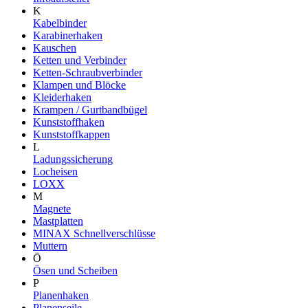
K
Kabelbinder
Karabinerhaken
Kauschen
Ketten und Verbinder
Ketten-Schraubverbinder
Klampen und Blöcke
Kleiderhaken
Krampen / Gurtbandbügel
Kunststoffhaken
Kunststoffkappen
L
Ladungssicherung
Locheisen
LOXX
M
Magnete
Mastplatten
MINAX Schnellverschlüsse
Muttern
Ö
Ösen und Scheiben
P
Planenhaken
Planenseile