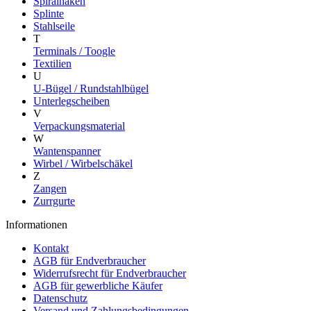
Spiralhaken
Splinte
Stahlseile
T
Terminals / Toogle
Textilien
U
U-Bügel / Rundstahlbügel
Unterlegscheiben
V
Verpackungsmaterial
W
Wantenspanner
Wirbel / Wirbelschäkel
Z
Zangen
Zurrgurte
Informationen
Kontakt
AGB für Endverbraucher
Widerrufsrecht für Endverbraucher
AGB für gewerbliche Käufer
Datenschutz
Versand und Zahlungsbedingungen