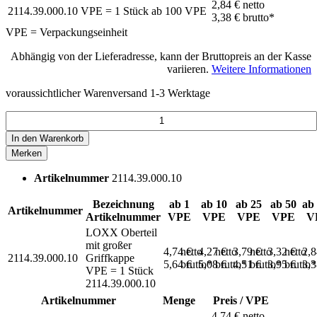
2,84 €
netto
2114.39.000.10
VPE = 1 Stück
ab
100
VPE
3,38 €
brutto*
VPE = Verpackungseinheit
Abhängig von der Lieferadresse, kann der Bruttopreis an der Kasse
variieren.
Weitere Informationen
voraussichtlicher Warenversand 1-3 Werktage
In den
Warenkorb
Merken
Artikelnummer
2114.39.000.10
Bezeichnung
ab 1
ab 10
ab 25
ab 50
ab
Artikelnummer
Artikelnummer
VPE
VPE
VPE
VPE
V
LOXX Oberteil
mit großer
4,74 €
netto
4,27 €
netto
3,79 €
netto
3,32 €
netto
2,
2114.39.000.10
Griffkappe
5,64 €
brutto*
5,08 €
brutto*
4,51 €
brutto*
3,95 €
brutto*
3,
VPE = 1 Stück
2114.39.000.10
Artikelnummer
Menge
Preis / VPE
4,74 €
netto