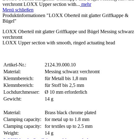
verchromt LOXX Upper section with...
mehr
Menü schließen
Produktinformationen "LOXX Oberteil mit glatter Griffkappe &
Bügel"
LOXX Oberteil mit glatter Griffkappe und Bügel Messing schwarz
verchromt
LOXX Upper section with smooth, ringed actuating head
Artikel-Nr.:
2124.39.000.10
Material:
Messing schwarz verchromt
Klemmbereich:
für Metall bis 1,8 mm
Klemmbereich:
für Stoff bis 2,5 mm
Lochdurchmesser:
Ø 10 mm erforderlich
Gewicht:
14 g
Material:
Brass black chrome plated
Clamping capacity:
for metal up to 1.8 mm
Clamping capacity:
for textiles up to 2.5 mm
Weight:
14 g