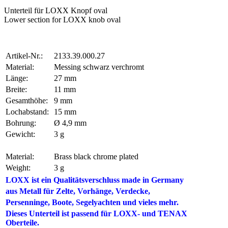
Unterteil für LOXX Knopf oval
Lower section for LOXX knob oval
Artikel-Nr.:
2133.39.000.27
Material:
Messing schwarz verchromt
Länge:
27 mm
Breite:
11 mm
Gesamthöhe:
9 mm
Lochabstand:
15 mm
Bohrung:
Ø 4,9 mm
Gewicht:
3 g
Material:
Brass black chrome plated
Weight:
3 g
LOXX ist ein Qualitätsverschluss made in Germany
aus Metall für Zelte,
Vorhänge, Verdecke,
Persenninge
, Boote, Segelyachten und vieles mehr.
Dieses Unterteil ist passend für LOXX- und TENAX
Oberteile.