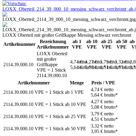
LOXX Oberteil mit großer Griffkappe Messing schwarz verchromt
Bezeichnung
ab 1
ab 10
ab 25
ab 50
ab
Artikelnummer
Artikelnummer
VPE
VPE
VPE
VPE
V
LOXX Oberteil
mit großer
4,74 €
netto
4,27 €
netto
3,79 €
netto
3,32 €
netto
2,
2114.39.000.10
Griffkappe
5,64 €
brutto*
5,08 €
brutto*
4,51 €
brutto*
3,95 €
brutto*
3,
VPE = 1 Stück
2114.39.000.10
Artikelnummer
Menge
Preis / VPE
4,74 €
netto
2114.39.000.10
VPE = 1 Stück
ab
1
VPE
5,64 €
brutto*
4,27 €
netto
2114.39.000.10
VPE = 1 Stück
ab
10
VPE
5,08 €
brutto*
3,79 €
netto
2114.39.000.10
VPE = 1 Stück
ab
25
VPE
4,51 €
brutto*
3,32 €
netto
2114.39.000.10
VPE = 1 Stück
ab
50
VPE
3,95 €
brutto*