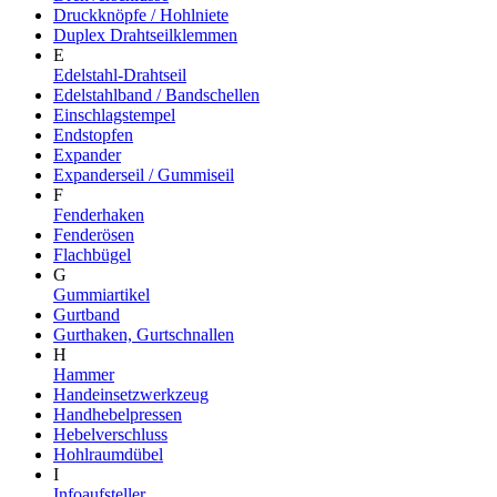
Druckknöpfe / Hohlniete
Duplex Drahtseilklemmen
E
Edelstahl-Drahtseil
Edelstahlband / Bandschellen
Einschlagstempel
Endstopfen
Expander
Expanderseil / Gummiseil
F
Fenderhaken
Fenderösen
Flachbügel
G
Gummiartikel
Gurtband
Gurthaken, Gurtschnallen
H
Hammer
Handeinsetzwerkzeug
Handhebelpressen
Hebelverschluss
Hohlraumdübel
I
Infoaufsteller