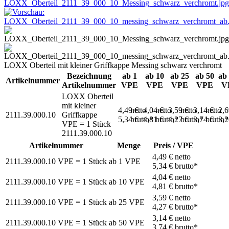
LOXX Oberteil mit kleiner Griffkappe Messing schwarz verchromt
Bezeichnung
ab 1
ab 10
ab 25
ab 50
ab
Artikelnummer
Artikelnummer
VPE
VPE
VPE
VPE
V
LOXX Oberteil
mit kleiner
4,49 €
netto
4,04 €
netto
3,59 €
netto
3,14 €
netto
2,
2111.39.000.10
Griffkappe
5,34 €
brutto*
4,81 €
brutto*
4,27 €
brutto*
3,74 €
brutto*
3,
VPE = 1 Stück
2111.39.000.10
Artikelnummer
Menge
Preis / VPE
4,49 €
netto
2111.39.000.10
VPE = 1 Stück
ab
1
VPE
5,34 €
brutto*
4,04 €
netto
2111.39.000.10
VPE = 1 Stück
ab
10
VPE
4,81 €
brutto*
3,59 €
netto
2111.39.000.10
VPE = 1 Stück
ab
25
VPE
4,27 €
brutto*
3,14 €
netto
2111.39.000.10
VPE = 1 Stück
ab
50
VPE
3,74 €
brutto*