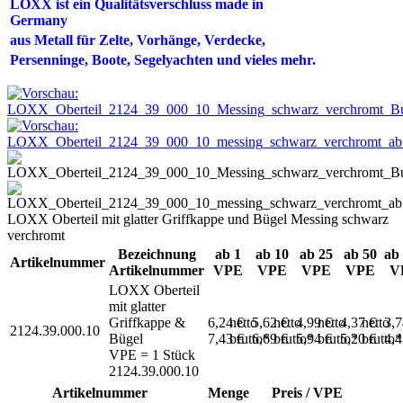
LOXX ist ein Qualitätsverschluss made in
Germany
aus Metall für Zelte,
Vorhänge, Verdecke,
Persenninge
, Boote, Segelyachten und vieles mehr.
LOXX Oberteil mit glatter Griffkappe und Bügel Messing schwarz
verchromt
Bezeichnung
ab 1
ab 10
ab 25
ab 50
ab
Artikelnummer
Artikelnummer
VPE
VPE
VPE
VPE
V
LOXX Oberteil
mit glatter
Griffkappe &
6,24 €
netto
5,62 €
netto
4,99 €
netto
4,37 €
netto
3,
2124.39.000.10
Bügel
7,43 €
brutto*
6,69 €
brutto*
5,94 €
brutto*
5,20 €
brutto*
4,
VPE = 1 Stück
2124.39.000.10
Artikelnummer
Menge
Preis / VPE