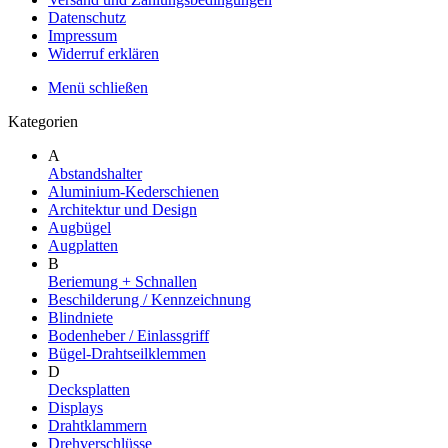
Datenschutz
Impressum
Widerruf erklären
Menü schließen
Kategorien
A
Abstandshalter
Aluminium-Kederschienen
Architektur und Design
Augbügel
Augplatten
B
Beriemung + Schnallen
Beschilderung / Kennzeichnung
Blindniete
Bodenheber / Einlassgriff
Bügel-Drahtseilklemmen
D
Decksplatten
Displays
Drahtklammern
Drehverschlüsse