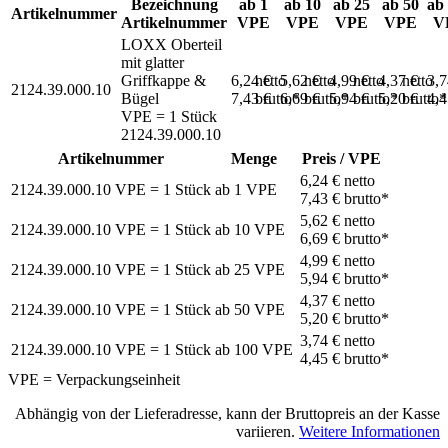
Bezeichnung
ab 1
ab 10
ab 25
ab 50
ab
Artikelnummer
Artikelnummer
VPE
VPE
VPE
VPE
V
LOXX Oberteil
mit glatter
Griffkappe &
6,24 €
netto
5,62 €
netto
4,99 €
netto
4,37 €
netto
3,
2124.39.000.10
Bügel
7,43 €
brutto*
6,69 €
brutto*
5,94 €
brutto*
5,20 €
brutto*
4,
VPE = 1 Stück
2124.39.000.10
Artikelnummer
Menge
Preis / VPE
6,24 €
netto
2124.39.000.10
VPE = 1 Stück
ab
1
VPE
7,43 €
brutto*
5,62 €
netto
2124.39.000.10
VPE = 1 Stück
ab
10
VPE
6,69 €
brutto*
4,99 €
netto
2124.39.000.10
VPE = 1 Stück
ab
25
VPE
5,94 €
brutto*
4,37 €
netto
2124.39.000.10
VPE = 1 Stück
ab
50
VPE
5,20 €
brutto*
3,74 €
netto
2124.39.000.10
VPE = 1 Stück
ab
100
VPE
4,45 €
brutto*
VPE = Verpackungseinheit
Abhängig von der Lieferadresse, kann der Bruttopreis an der Kasse
variieren.
Weitere Informationen