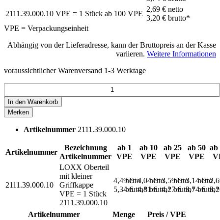
2,69 €
netto
2111.39.000.10
VPE = 1 Stück
ab
100
VPE
3,20 €
brutto*
VPE = Verpackungseinheit
Abhängig von der Lieferadresse, kann der Bruttopreis an der Kasse
variieren.
Weitere Informationen
voraussichtlicher Warenversand 1-3 Werktage
In den
Warenkorb
Merken
Artikelnummer
2111.39.000.10
Bezeichnung
ab 1
ab 10
ab 25
ab 50
ab
Artikelnummer
Artikelnummer
VPE
VPE
VPE
VPE
V
LOXX Oberteil
mit kleiner
4,49 €
netto
4,04 €
netto
3,59 €
netto
3,14 €
netto
2,
2111.39.000.10
Griffkappe
5,34 €
brutto*
4,81 €
brutto*
4,27 €
brutto*
3,74 €
brutto*
3,
VPE = 1 Stück
2111.39.000.10
Artikelnummer
Menge
Preis / VPE