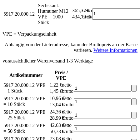
Sechskant-
365,37 €
netto
Hutmutter M12
5917.20.000.12
VPE = 1000
434,79 €
brutto*
Stück
VPE = Verpackungseinheit
Abhängig von der Lieferadresse, kann der Bruttopreis an der Kasse
variieren.
Weitere Informationen
voraussichtlicher Warenversand 1-3 Werktage
Preis /
Artikelnummer
VPE
1,22 €
netto
5917.20.000.12
VPE
= 1 Stück
1,45 €
brutto*
10,96 €
netto
5917.20.000.12
VPE
= 10 Stück
13,04 €
brutto*
24,36 €
netto
5917.20.000.12
VPE
= 25 Stück
28,99 €
brutto*
42,63 €
netto
5917.20.000.12
VPE
= 50 Stück
50,73 €
brutto*
73,08 €
netto
5917.20.000.12
VPE