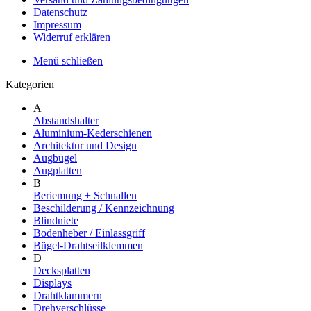
Datenschutz
Impressum
Widerruf erklären
Menü schließen
Kategorien
A
Abstandshalter
Aluminium-Kederschienen
Architektur und Design
Augbügel
Augplatten
B
Beriemung + Schnallen
Beschilderung / Kennzeichnung
Blindniete
Bodenheber / Einlassgriff
Bügel-Drahtseilklemmen
D
Decksplatten
Displays
Drahtklammern
Drehverschlüsse