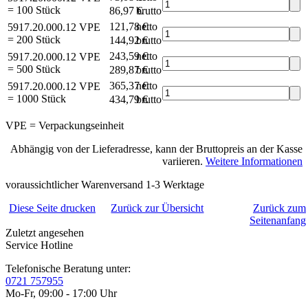
= 100 Stück
86,97 €
brutto*
121,78 €
netto
5917.20.000.12
VPE
= 200 Stück
144,92 €
brutto*
243,59 €
netto
5917.20.000.12
VPE
= 500 Stück
289,87 €
brutto*
365,37 €
netto
5917.20.000.12
VPE
= 1000 Stück
434,79 €
brutto*
VPE = Verpackungseinheit
Abhängig von der Lieferadresse, kann der Bruttopreis an der Kasse
variieren.
Weitere Informationen
voraussichtlicher Warenversand 1-3 Werktage
Diese Seite drucken
Zurück zur Übersicht
Zurück zum
Seitenanfang
Zuletzt angesehen
Service Hotline
Telefonische Beratung unter:
0721 757955
Mo-Fr, 09:00 - 17:00 Uhr