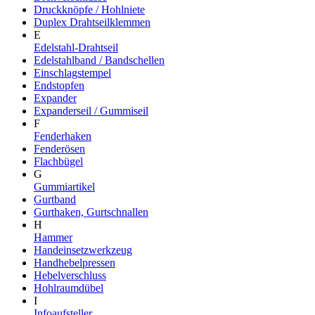
Druckknöpfe / Hohlniete
Duplex Drahtseilklemmen
E
Edelstahl-Drahtseil
Edelstahlband / Bandschellen
Einschlagstempel
Endstopfen
Expander
Expanderseil / Gummiseil
F
Fenderhaken
Fenderösen
Flachbügel
G
Gummiartikel
Gurtband
Gurthaken, Gurtschnallen
H
Hammer
Handeinsetzwerkzeug
Handhebelpressen
Hebelverschluss
Hohlraumdübel
I
Infoaufsteller