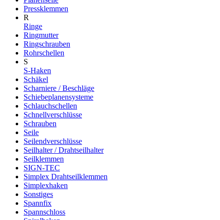
Pressklemmen
R
Ringe
Ringmutter
Ringschrauben
Rohrschellen
S
S-Haken
Schäkel
Scharniere / Beschläge
Schiebeplanensysteme
Schlauchschellen
Schnellverschlüsse
Schrauben
Seile
Seilendverschlüsse
Seilhalter / Drahtseilhalter
Seilklemmen
SIGN-TEC
Simplex Drahtseilklemmen
Simplexhaken
Sonstiges
Spannfix
Spannschloss