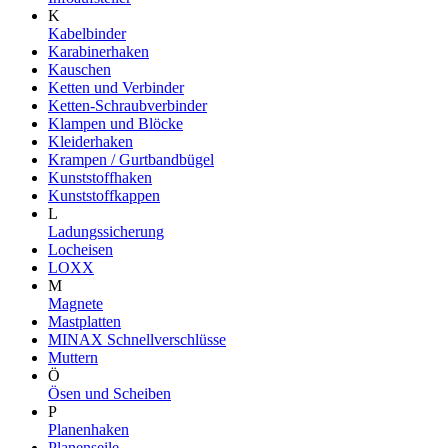
K
Kabelbinder
Karabinerhaken
Kauschen
Ketten und Verbinder
Ketten-Schraubverbinder
Klampen und Blöcke
Kleiderhaken
Krampen / Gurtbandbügel
Kunststoffhaken
Kunststoffkappen
L
Ladungssicherung
Locheisen
LOXX
M
Magnete
Mastplatten
MINAX Schnellverschlüsse
Muttern
Ö
Ösen und Scheiben
P
Planenhaken
Planenseile