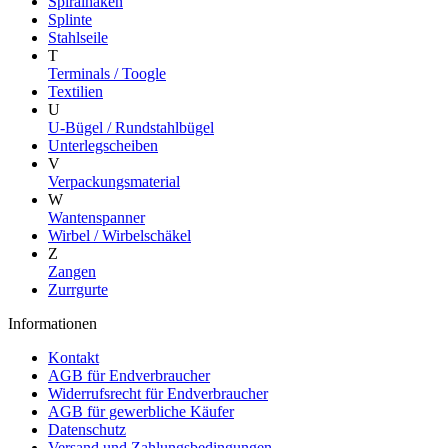
Spiralhaken
Splinte
Stahlseile
T
Terminals / Toogle
Textilien
U
U-Bügel / Rundstahlbügel
Unterlegscheiben
V
Verpackungsmaterial
W
Wantenspanner
Wirbel / Wirbelschäkel
Z
Zangen
Zurrgurte
Informationen
Kontakt
AGB für Endverbraucher
Widerrufsrecht für Endverbraucher
AGB für gewerbliche Käufer
Datenschutz
Versand und Zahlungsbedingungen