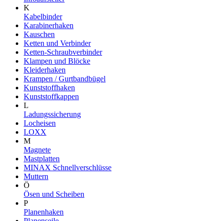
K
Kabelbinder
Karabinerhaken
Kauschen
Ketten und Verbinder
Ketten-Schraubverbinder
Klampen und Blöcke
Kleiderhaken
Krampen / Gurtbandbügel
Kunststoffhaken
Kunststoffkappen
L
Ladungssicherung
Locheisen
LOXX
M
Magnete
Mastplatten
MINAX Schnellverschlüsse
Muttern
Ö
Ösen und Scheiben
P
Planenhaken
Planenseile