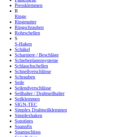
Pressklemmen
R
Ringe
Ringmutter
Ringschrauben
Rohrschellen
S
S-Haken
Schäkel
Scharniere / Beschläge
Schiebeplanensysteme
Schlauchschellen
Schnellverschlüsse
Schrauben
Seile
Seilendverschlüsse
Seilhalter / Drahtseilhalter
Seilklemmen
SIGN-TEC
Simplex Drahtseilklemmen
Simplexhaken
Sonstiges
Spannfix
Spannschloss