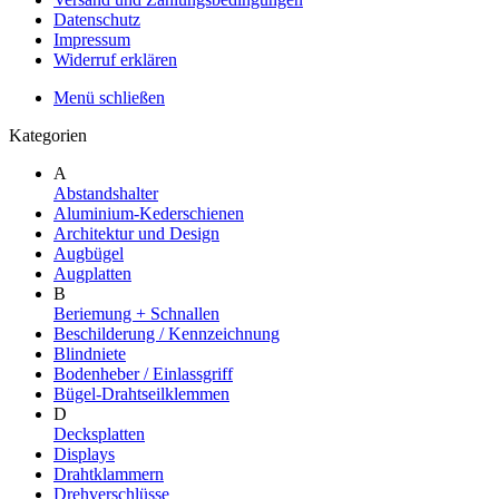
Datenschutz
Impressum
Widerruf erklären
Menü schließen
Kategorien
A
Abstandshalter
Aluminium-Kederschienen
Architektur und Design
Augbügel
Augplatten
B
Beriemung + Schnallen
Beschilderung / Kennzeichnung
Blindniete
Bodenheber / Einlassgriff
Bügel-Drahtseilklemmen
D
Decksplatten
Displays
Drahtklammern
Drehverschlüsse