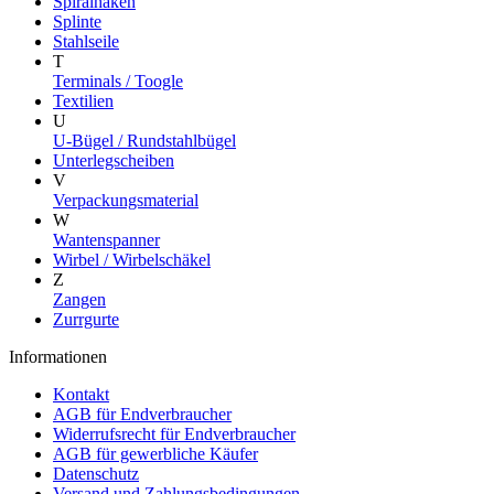
Spiralhaken
Splinte
Stahlseile
T
Terminals / Toogle
Textilien
U
U-Bügel / Rundstahlbügel
Unterlegscheiben
V
Verpackungsmaterial
W
Wantenspanner
Wirbel / Wirbelschäkel
Z
Zangen
Zurrgurte
Informationen
Kontakt
AGB für Endverbraucher
Widerrufsrecht für Endverbraucher
AGB für gewerbliche Käufer
Datenschutz
Versand und Zahlungsbedingungen