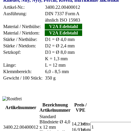
Kniedes, Nity, Nyty, Percin, Rivetti, Вытяжные заклепки
Artikel-Nr.:
3400.22.00400012
Ausführung:
DIN 7337 Form A
ähnlich ISO 15983
Material / Niethülse:
V2A Edelstahl
Material / Nietdorn:
V2A Edelstahl
Stärke / Niethülse:
D1 = Ø 4,0 mm
Stärke / Nietdorn:
D2 = Ø 2,4 mm
Setzkopf:
D3 = Ø 8,0 mm
K = 1,3 mm
Länge:
L = 12 mm
Klemmbereich:
6,0 - 8,5 mm
Gewicht / 100 Stück:
350 g
Bezeichnung
Preis /
Artikelnummer
Artikelnummer
VPE
Standard
Blindniete Ø 4,0
14,23 €
netto
3400.22.00400012
x 12 mm
16,93 €
brutto*