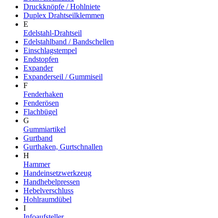
Druckknöpfe / Hohlniete
Duplex Drahtseilklemmen
E
Edelstahl-Drahtseil
Edelstahlband / Bandschellen
Einschlagstempel
Endstopfen
Expander
Expanderseil / Gummiseil
F
Fenderhaken
Fenderösen
Flachbügel
G
Gummiartikel
Gurtband
Gurthaken, Gurtschnallen
H
Hammer
Handeinsetzwerkzeug
Handhebelpressen
Hebelverschluss
Hohlraumdübel
I
Infoaufsteller