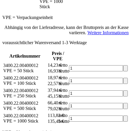
VPE = 1000
Stück
VPE = Verpackungseinheit
Abhängig von der Lieferadresse, kann der Bruttopreis an der Kasse
variieren.
Weitere Informationen
voraussichtlicher Warenversand 1-3 Werktage
Preis /
Artikelnummer
VPE
14,23 €
netto
3400.22.00400012
VPE = 50 Stück
16,93 €
brutto*
18,97 €
netto
3400.22.00400012
VPE = 100 Stück
22,57 €
brutto*
37,94 €
netto
3400.22.00400012
VPE = 250 Stück
45,15 €
brutto*
66,40 €
netto
3400.22.00400012
VPE = 500 Stück
79,02 €
brutto*
113,82 €
netto
3400.22.00400012
VPE = 1000 Stück
135,45 €
brutto*