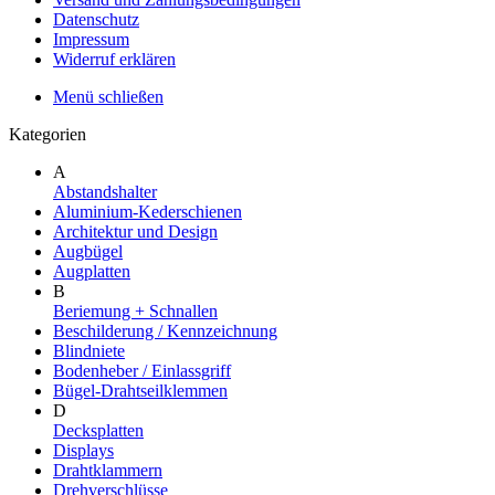
Datenschutz
Impressum
Widerruf erklären
Menü schließen
Kategorien
A
Abstandshalter
Aluminium-Kederschienen
Architektur und Design
Augbügel
Augplatten
B
Beriemung + Schnallen
Beschilderung / Kennzeichnung
Blindniete
Bodenheber / Einlassgriff
Bügel-Drahtseilklemmen
D
Decksplatten
Displays
Drahtklammern
Drehverschlüsse