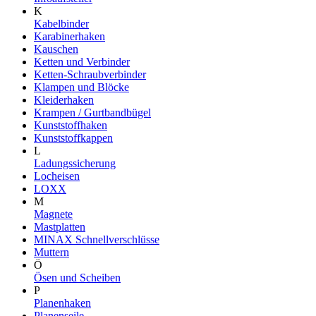
K
Kabelbinder
Karabinerhaken
Kauschen
Ketten und Verbinder
Ketten-Schraubverbinder
Klampen und Blöcke
Kleiderhaken
Krampen / Gurtbandbügel
Kunststoffhaken
Kunststoffkappen
L
Ladungssicherung
Locheisen
LOXX
M
Magnete
Mastplatten
MINAX Schnellverschlüsse
Muttern
Ö
Ösen und Scheiben
P
Planenhaken
Planenseile