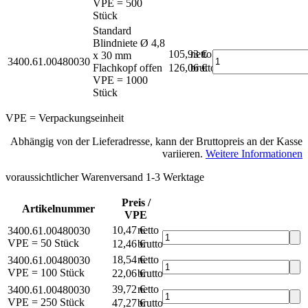
VPE = 500
Stück
Standard
Blindniete Ø 4,8
105,93 €
netto
x 30 mm
3400.61.00480030
Flachkopf offen
126,06 €
brutto*
VPE = 1000
Stück
VPE = Verpackungseinheit
Abhängig von der Lieferadresse, kann der Bruttopreis an der Kasse
variieren.
Weitere Informationen
voraussichtlicher Warenversand 1-3 Werktage
Preis /
Artikelnummer
VPE
10,47 €
netto
3400.61.00480030
VPE = 50 Stück
12,46 €
brutto*
18,54 €
netto
3400.61.00480030
VPE = 100 Stück
22,06 €
brutto*
39,72 €
netto
3400.61.00480030
VPE = 250 Stück
47,27 €
brutto*