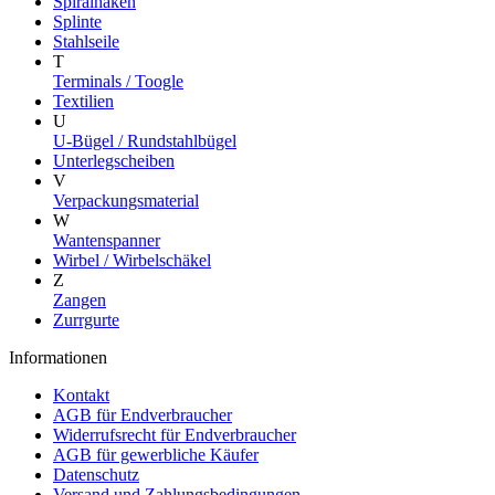
Spiralhaken
Splinte
Stahlseile
T
Terminals / Toogle
Textilien
U
U-Bügel / Rundstahlbügel
Unterlegscheiben
V
Verpackungsmaterial
W
Wantenspanner
Wirbel / Wirbelschäkel
Z
Zangen
Zurrgurte
Informationen
Kontakt
AGB für Endverbraucher
Widerrufsrecht für Endverbraucher
AGB für gewerbliche Käufer
Datenschutz
Versand und Zahlungsbedingungen