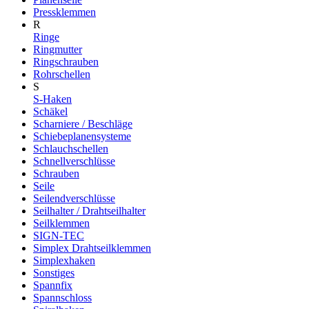
Pressklemmen
R
Ringe
Ringmutter
Ringschrauben
Rohrschellen
S
S-Haken
Schäkel
Scharniere / Beschläge
Schiebeplanensysteme
Schlauchschellen
Schnellverschlüsse
Schrauben
Seile
Seilendverschlüsse
Seilhalter / Drahtseilhalter
Seilklemmen
SIGN-TEC
Simplex Drahtseilklemmen
Simplexhaken
Sonstiges
Spannfix
Spannschloss