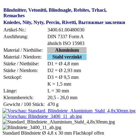
Blindnitter, Vetonitti, Blindnagle, Rebites, Trhaci,
Remaches
Kniedes, Nity, Nyty, Percin, Rivetti, Вытяжные заклепки
Artikel-Nr.:
3400.61.00480030
Ausführung:
DIN 7337 Form A
ähnlich ISO 15983
Material / Niethülse:
Aluminium
Material / Nietdorn:
Stahl verzinkt
Stärke / Niethülse:
D1 = Ø 4,8 mm
Stärke / Nietdorn:
D2 = Ø 2,93 mm
Setzkopf:
D3 = Ø 9,5 mm
K = 1,5 mm
Länge:
L = 30 mm
Klemmbereich:
20,5 - 26,0 mm
Gewicht / 100 Stück:
470 g
Standard Blindniete Ø 4,8 x 30 mm Flachkopf offen