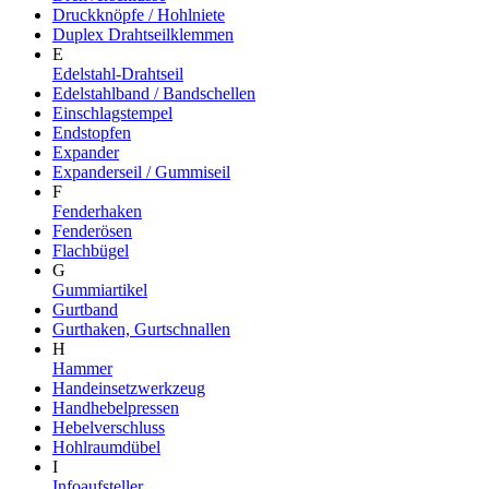
Druckknöpfe / Hohlniete
Duplex Drahtseilklemmen
E
Edelstahl-Drahtseil
Edelstahlband / Bandschellen
Einschlagstempel
Endstopfen
Expander
Expanderseil / Gummiseil
F
Fenderhaken
Fenderösen
Flachbügel
G
Gummiartikel
Gurtband
Gurthaken, Gurtschnallen
H
Hammer
Handeinsetzwerkzeug
Handhebelpressen
Hebelverschluss
Hohlraumdübel
I
Infoaufsteller