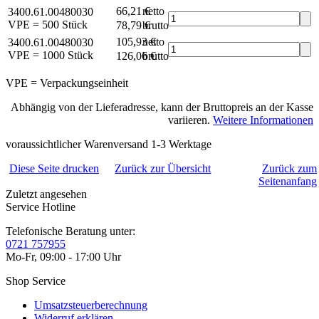
66,21 €
netto
3400.61.00480030
VPE = 500 Stück
78,79 €
brutto*
105,93 €
netto
3400.61.00480030
VPE = 1000 Stück
126,06 €
brutto*
VPE = Verpackungseinheit
Abhängig von der Lieferadresse, kann der Bruttopreis an der Kasse
variieren.
Weitere Informationen
voraussichtlicher Warenversand 1-3 Werktage
Diese Seite drucken
Zurück zur Übersicht
Zurück zum
Seitenanfang
Zuletzt angesehen
Service Hotline
Telefonische Beratung unter:
0721 757955
Mo-Fr, 09:00 - 17:00 Uhr
Shop Service
Umsatzsteuerberechnung
Widerruf erklären