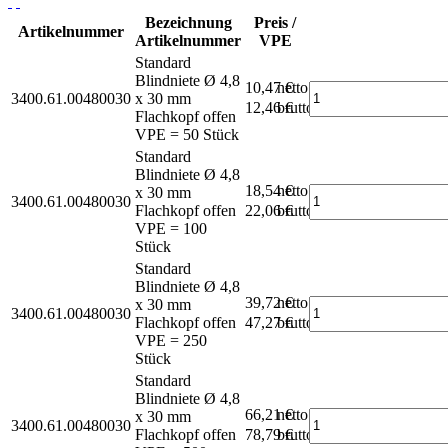
Bezeichnung
Preis /
Artikelnummer
Artikelnummer
VPE
Standard
Blindniete Ø 4,8
10,47 €
netto
3400.61.00480030
x 30 mm
12,46 €
brutto*
Flachkopf offen
VPE = 50 Stück
Standard
Blindniete Ø 4,8
18,54 €
netto
x 30 mm
3400.61.00480030
Flachkopf offen
22,06 €
brutto*
VPE = 100
Stück
Standard
Blindniete Ø 4,8
39,72 €
netto
x 30 mm
3400.61.00480030
Flachkopf offen
47,27 €
brutto*
VPE = 250
Stück
Standard
Blindniete Ø 4,8
66,21 €
netto
x 30 mm
3400.61.00480030
Flachkopf offen
78,79 €
brutto*