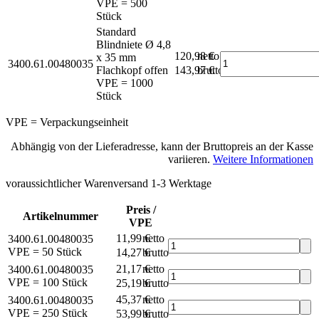
VPE = 500
Stück
Standard
Blindniete Ø 4,8
120,98 €
netto
x 35 mm
3400.61.00480035
Flachkopf offen
143,97 €
brutto*
VPE = 1000
Stück
VPE = Verpackungseinheit
Abhängig von der Lieferadresse, kann der Bruttopreis an der Kasse
variieren.
Weitere Informationen
voraussichtlicher Warenversand 1-3 Werktage
Preis /
Artikelnummer
VPE
11,99 €
netto
3400.61.00480035
VPE = 50 Stück
14,27 €
brutto*
21,17 €
netto
3400.61.00480035
VPE = 100 Stück
25,19 €
brutto*
45,37 €
netto
3400.61.00480035
VPE = 250 Stück
53,99 €
brutto*