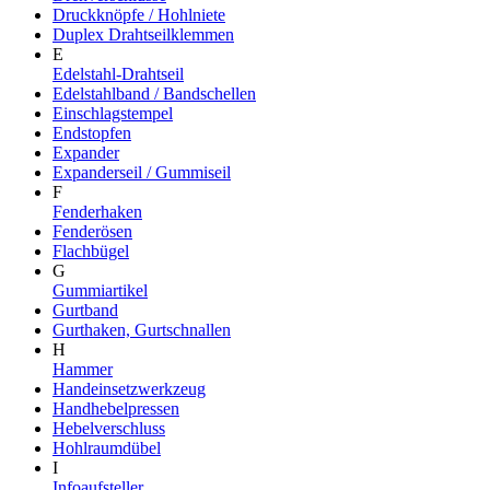
Druckknöpfe / Hohlniete
Duplex Drahtseilklemmen
E
Edelstahl-Drahtseil
Edelstahlband / Bandschellen
Einschlagstempel
Endstopfen
Expander
Expanderseil / Gummiseil
F
Fenderhaken
Fenderösen
Flachbügel
G
Gummiartikel
Gurtband
Gurthaken, Gurtschnallen
H
Hammer
Handeinsetzwerkzeug
Handhebelpressen
Hebelverschluss
Hohlraumdübel
I
Infoaufsteller