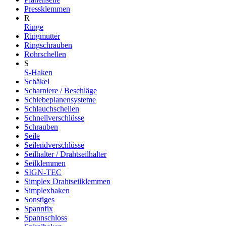
Pressklemmen
R
Ringe
Ringmutter
Ringschrauben
Rohrschellen
S
S-Haken
Schäkel
Scharniere / Beschläge
Schiebeplanensysteme
Schlauchschellen
Schnellverschlüsse
Schrauben
Seile
Seilendverschlüsse
Seilhalter / Drahtseilhalter
Seilklemmen
SIGN-TEC
Simplex Drahtseilklemmen
Simplexhaken
Sonstiges
Spannfix
Spannschloss