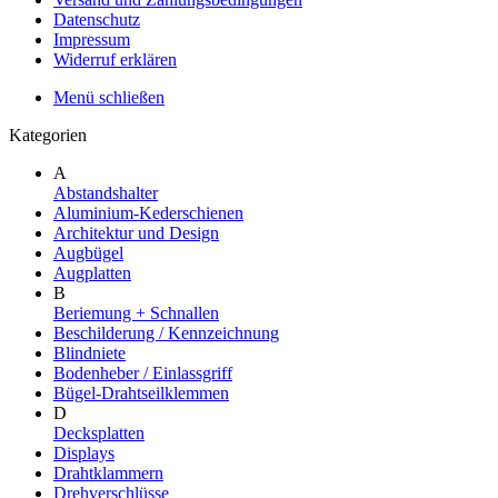
Datenschutz
Impressum
Widerruf erklären
Menü schließen
Kategorien
A
Abstandshalter
Aluminium-Kederschienen
Architektur und Design
Augbügel
Augplatten
B
Beriemung + Schnallen
Beschilderung / Kennzeichnung
Blindniete
Bodenheber / Einlassgriff
Bügel-Drahtseilklemmen
D
Decksplatten
Displays
Drahtklammern
Drehverschlüsse