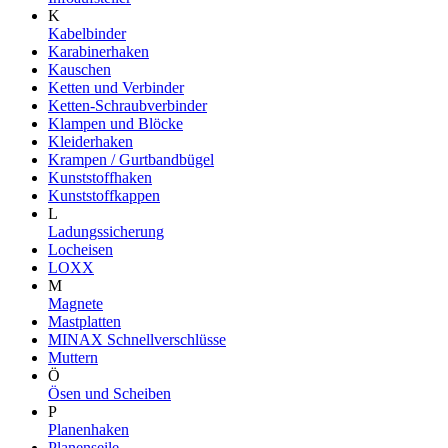
K
Kabelbinder
Karabinerhaken
Kauschen
Ketten und Verbinder
Ketten-Schraubverbinder
Klampen und Blöcke
Kleiderhaken
Krampen / Gurtbandbügel
Kunststoffhaken
Kunststoffkappen
L
Ladungssicherung
Locheisen
LOXX
M
Magnete
Mastplatten
MINAX Schnellverschlüsse
Muttern
Ö
Ösen und Scheiben
P
Planenhaken
Planenseile