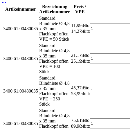
Bezeichnung
Preis /
Artikelnummer
Artikelnummer
VPE
Standard
Blindniete Ø 4,8
11,99 €
netto
3400.61.00480035
x 35 mm
14,27 €
brutto*
Flachkopf offen
VPE = 50 Stück
Standard
Blindniete Ø 4,8
21,17 €
netto
x 35 mm
3400.61.00480035
Flachkopf offen
25,19 €
brutto*
VPE = 100
Stück
Standard
Blindniete Ø 4,8
45,37 €
netto
x 35 mm
3400.61.00480035
Flachkopf offen
53,99 €
brutto*
VPE = 250
Stück
Standard
Blindniete Ø 4,8
75,61 €
netto
x 35 mm
3400.61.00480035
Flachkopf offen
89,98 €
brutto*