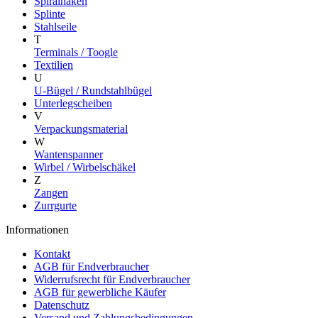
Spiralhaken
Splinte
Stahlseile
T
Terminals / Toogle
Textilien
U
U-Bügel / Rundstahlbügel
Unterlegscheiben
V
Verpackungsmaterial
W
Wantenspanner
Wirbel / Wirbelschäkel
Z
Zangen
Zurrgurte
Informationen
Kontakt
AGB für Endverbraucher
Widerrufsrecht für Endverbraucher
AGB für gewerbliche Käufer
Datenschutz
Versand und Zahlungsbedingungen