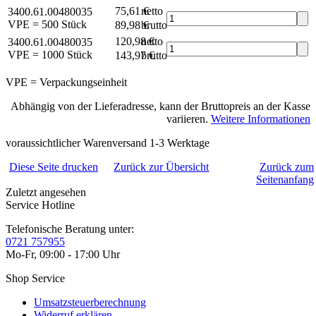
75,61 €
netto
3400.61.00480035
VPE = 500 Stück
89,98 €
brutto*
120,98 €
netto
3400.61.00480035
VPE = 1000 Stück
143,97 €
brutto*
VPE = Verpackungseinheit
Abhängig von der Lieferadresse, kann der Bruttopreis an der Kasse
variieren.
Weitere Informationen
voraussichtlicher Warenversand 1-3 Werktage
Diese Seite drucken
Zurück zur Übersicht
Zurück zum
Seitenanfang
Zuletzt angesehen
Service Hotline
Telefonische Beratung unter:
0721 757955
Mo-Fr, 09:00 - 17:00 Uhr
Shop Service
Umsatzsteuerberechnung
Widerruf erklären