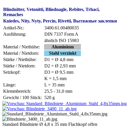
Blindnitter, Vetonitti, Blindnagle, Rebites, Trhaci,
Remaches
Kniedes, Nity, Nyty, Percin, Rivetti, Вытяжные заклепки
Artikel-Nr.:
3400.61.00480035
Ausführung:
DIN 7337 Form A
ähnlich ISO 15983
Material / Niethülse:
Aluminium
Material / Nietdorn:
Stahl verzinkt
Stärke / Niethülse:
D1 = Ø 4,8 mm
Stärke / Nietdorn:
D2 = Ø 2,93 mm
Setzkopf:
D3 = Ø 9,5 mm
K = 1,5 mm
Länge:
L = 35 mm
Klemmbereich:
25,5 - 31,0 mm
Gewicht / 100 Stück:
520 g
Standard Blindniete Ø 4,8 x 35 mm Flachkopf offen