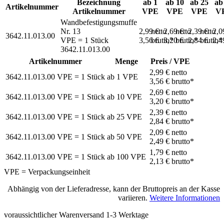
Bezeichnung
ab 1
ab 10
ab 25
ab
Artikelnummer
Artikelnummer
VPE
VPE
VPE
V
Wandbefestigungsmuffe
Nr. 13
2,99 €
netto
2,69 €
netto
2,39 €
netto
2,0
3642.11.013.00
VPE = 1 Stück
3,56 €
brutto*
3,20 €
brutto*
2,84 €
brutto*
2,4
3642.11.013.00
Artikelnummer
Menge
Preis / VPE
2,99 €
netto
3642.11.013.00
VPE = 1 Stück
ab
1
VPE
3,56 €
brutto*
2,69 €
netto
3642.11.013.00
VPE = 1 Stück
ab
10
VPE
3,20 €
brutto*
2,39 €
netto
3642.11.013.00
VPE = 1 Stück
ab
25
VPE
2,84 €
brutto*
2,09 €
netto
3642.11.013.00
VPE = 1 Stück
ab
50
VPE
2,49 €
brutto*
1,79 €
netto
3642.11.013.00
VPE = 1 Stück
ab
100
VPE
2,13 €
brutto*
VPE = Verpackungseinheit
Abhängig von der Lieferadresse, kann der Bruttopreis an der Kasse
variieren.
Weitere Informationen
voraussichtlicher Warenversand 1-3 Werktage