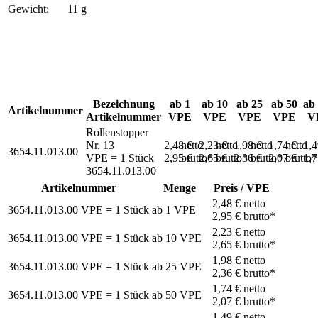
Gewicht:
11 g
Bezeichnung
ab 1
ab 10
ab 25
ab 50
ab
Artikelnummer
Artikelnummer
VPE
VPE
VPE
VPE
V
Rollenstopper
Nr. 13
2,48 €
netto
2,23 €
netto
1,98 €
netto
1,74 €
netto
1,
3654.11.013.00
VPE = 1 Stück
2,95 €
brutto*
2,65 €
brutto*
2,36 €
brutto*
2,07 €
brutto*
1,
3654.11.013.00
Artikelnummer
Menge
Preis / VPE
2,48 €
netto
3654.11.013.00
VPE = 1 Stück
ab
1
VPE
2,95 €
brutto*
2,23 €
netto
3654.11.013.00
VPE = 1 Stück
ab
10
VPE
2,65 €
brutto*
1,98 €
netto
3654.11.013.00
VPE = 1 Stück
ab
25
VPE
2,36 €
brutto*
1,74 €
netto
3654.11.013.00
VPE = 1 Stück
ab
50
VPE
2,07 €
brutto*
1,49 €
netto