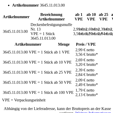
Artikelnummer
3645.11.013.00
Bezeichnung
ab 1
ab 10
ab 25
Artikelnummer
Artikelnummer
VPE
VPE
VPE
Deckenbefestigungsmuffe
Nr. 13
2,99 €
netto
2,69 €
netto
2,39 €
netto
2
3645.11.013.00
VPE = 1 Stück
3,56 €
brutto*
3,20 €
brutto*
2,84 €
brutt
2
3645.11.013.00
Artikelnummer
Menge
Preis / VPE
2,99 €
netto
3645.11.013.00
VPE = 1 Stück
ab
1
VPE
3,56 €
brutto*
2,69 €
netto
3645.11.013.00
VPE = 1 Stück
ab
10
VPE
3,20 €
brutto*
2,39 €
netto
3645.11.013.00
VPE = 1 Stück
ab
25
VPE
2,84 €
brutto*
2,09 €
netto
3645.11.013.00
VPE = 1 Stück
ab
50
VPE
2,49 €
brutto*
1,79 €
netto
3645.11.013.00
VPE = 1 Stück
ab
100
VPE
2,13 €
brutto*
VPE = Verpackungseinheit
Abhängig von der Lieferadresse, kann der Bruttopreis an der Kasse