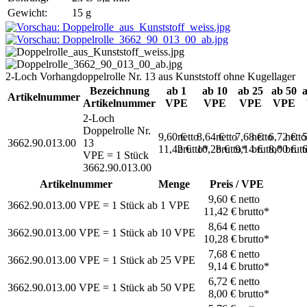
Gewicht:
15 g
2-Loch Vorhangdoppelrolle Nr. 13 aus Kunststoff ohne Kugellager
Bezeichnung
ab 1
ab 10
ab 25
ab 50
Artikelnummer
Artikelnummer
VPE
VPE
VPE
VPE
2-Loch
Doppelrolle Nr.
9,60 €
netto
8,64 €
netto
7,68 €
netto
6,72 €
netto
3662.90.013.00
13
11,42 €
brutto*
10,28 €
brutto*
9,14 €
brutto*
8,00 €
brutt
VPE = 1 Stück
3662.90.013.00
Artikelnummer
Menge
Preis / VPE
9,60 €
netto
3662.90.013.00
VPE = 1 Stück
ab
1
VPE
11,42 €
brutto*
8,64 €
netto
3662.90.013.00
VPE = 1 Stück
ab
10
VPE
10,28 €
brutto*
7,68 €
netto
3662.90.013.00
VPE = 1 Stück
ab
25
VPE
9,14 €
brutto*
6,72 €
netto
3662.90.013.00
VPE = 1 Stück
ab
50
VPE
8,00 €
brutto*