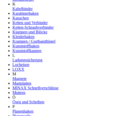
K
Kabelbinder
Karabinerhaken
Kauschen
Ketten und Verbinder
Ketten-Schraubverbinder
Klampen und Blöcke
Kleiderhaken
Krampen / Gurtbandbügel
Kunststoffhaken
Kunststoffkappen
L
Ladungssicherung
Locheisen
LOXX
M
Magnete
Mastplatten
MINAX Schnellverschlüsse
Muttern
Ö
Ösen und Scheiben
P
Planenhaken
Planenseile