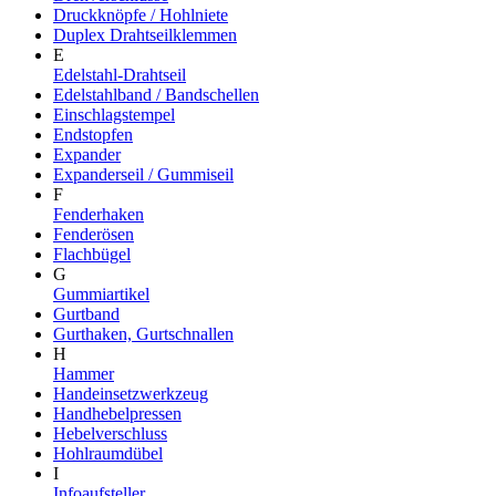
Druckknöpfe / Hohlniete
Duplex Drahtseilklemmen
E
Edelstahl-Drahtseil
Edelstahlband / Bandschellen
Einschlagstempel
Endstopfen
Expander
Expanderseil / Gummiseil
F
Fenderhaken
Fenderösen
Flachbügel
G
Gummiartikel
Gurtband
Gurthaken, Gurtschnallen
H
Hammer
Handeinsetzwerkzeug
Handhebelpressen
Hebelverschluss
Hohlraumdübel
I
Infoaufsteller