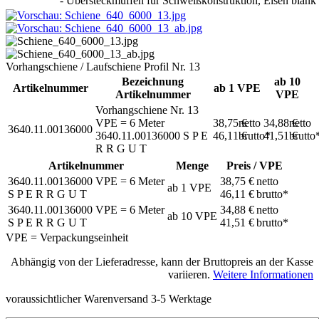
- Übersteckmuffen für Schweißkonstruktion, Eisen blank
Vorhangschiene / Laufschiene Profil Nr. 13
Bezeichnung
ab 10
Artikelnummer
ab 1 VPE
Artikelnummer
VPE
Vorhangschiene Nr. 13
VPE = 6 Meter
38,75 €
netto
34,88 €
netto
3640.11.00136000
3640.11.00136000
S P E
46,11 €
brutto*
41,51 €
brutto
R R G U T
Artikelnummer
Menge
Preis / VPE
3640.11.00136000
VPE = 6 Meter
38,75 €
netto
ab
1
VPE
S P E R R G U T
46,11 €
brutto*
3640.11.00136000
VPE = 6 Meter
34,88 €
netto
ab
10
VPE
S P E R R G U T
41,51 €
brutto*
VPE = Verpackungseinheit
Abhängig von der Lieferadresse, kann der Bruttopreis an der Kasse
variieren.
Weitere Informationen
voraussichtlicher Warenversand 3-5 Werktage