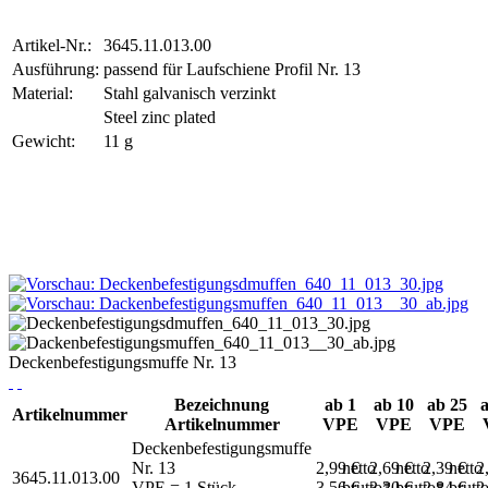
Artikel-Nr.:
3645.11.013.00
Ausführung:
passend für Laufschiene Profil Nr. 13
Material:
Stahl galvanisch verzinkt
Steel zinc plated
Gewicht:
11 g
Deckenbefestigungsmuffe Nr. 13
Bezeichnung
ab 1
ab 10
ab 25
Artikelnummer
Artikelnummer
VPE
VPE
VPE
Deckenbefestigungsmuffe
Nr. 13
2,99 €
netto
2,69 €
netto
2,39 €
netto
2
3645.11.013.00
VPE = 1 Stück
3,56 €
brutto*
3,20 €
brutto*
2,84 €
brutt
2