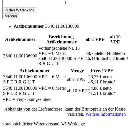
In den
Warenkorb
Merken
Artikelnummer
3640.11.00136000
Bezeichnung
ab 10
Artikelnummer
ab 1 VPE
Artikelnummer
VPE
Vorhangschiene Nr. 13
VPE = 6 Meter
38,75 €
netto
34,88 €
netto
3640.11.00136000
3640.11.00136000
S P E
46,11 €
brutto*
41,51 €
brutto
R R G U T
Artikelnummer
Menge
Preis / VPE
3640.11.00136000
VPE = 6 Meter
38,75 €
netto
ab
1
VPE
S P E R R G U T
46,11 €
brutto*
3640.11.00136000
VPE = 6 Meter
34,88 €
netto
ab
10
VPE
S P E R R G U T
41,51 €
brutto*
VPE = Verpackungseinheit
Abhängig von der Lieferadresse, kann der Bruttopreis an der Kasse
variieren.
Weitere Informationen
voraussichtlicher Warenversand 3-5 Werktage