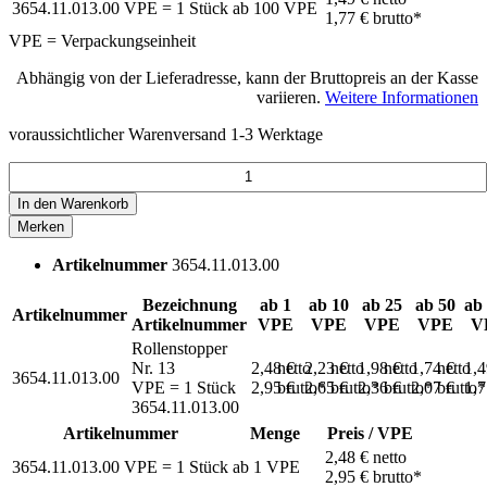
3654.11.013.00
VPE = 1 Stück
ab
100
VPE
1,77 €
brutto*
VPE = Verpackungseinheit
Abhängig von der Lieferadresse, kann der Bruttopreis an der Kasse
variieren.
Weitere Informationen
voraussichtlicher Warenversand 1-3 Werktage
In den
Warenkorb
Merken
Artikelnummer
3654.11.013.00
Bezeichnung
ab 1
ab 10
ab 25
ab 50
ab
Artikelnummer
Artikelnummer
VPE
VPE
VPE
VPE
V
Rollenstopper
Nr. 13
2,48 €
netto
2,23 €
netto
1,98 €
netto
1,74 €
netto
1,
3654.11.013.00
VPE = 1 Stück
2,95 €
brutto*
2,65 €
brutto*
2,36 €
brutto*
2,07 €
brutto*
1,
3654.11.013.00
Artikelnummer
Menge
Preis / VPE
2,48 €
netto
3654.11.013.00
VPE = 1 Stück
ab
1
VPE
2,95 €
brutto*