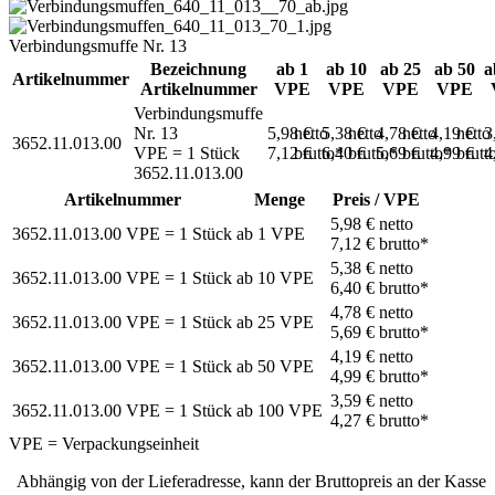
Verbindungsmuffe Nr. 13
Bezeichnung
ab 1
ab 10
ab 25
ab 50
a
Artikelnummer
Artikelnummer
VPE
VPE
VPE
VPE
Verbindungsmuffe
Nr. 13
5,98 €
netto
5,38 €
netto
4,78 €
netto
4,19 €
netto
3
3652.11.013.00
VPE = 1 Stück
7,12 €
brutto*
6,40 €
brutto*
5,69 €
brutto*
4,99 €
brutt
4
3652.11.013.00
Artikelnummer
Menge
Preis / VPE
5,98 €
netto
3652.11.013.00
VPE = 1 Stück
ab
1
VPE
7,12 €
brutto*
5,38 €
netto
3652.11.013.00
VPE = 1 Stück
ab
10
VPE
6,40 €
brutto*
4,78 €
netto
3652.11.013.00
VPE = 1 Stück
ab
25
VPE
5,69 €
brutto*
4,19 €
netto
3652.11.013.00
VPE = 1 Stück
ab
50
VPE
4,99 €
brutto*
3,59 €
netto
3652.11.013.00
VPE = 1 Stück
ab
100
VPE
4,27 €
brutto*
VPE = Verpackungseinheit
Abhängig von der Lieferadresse, kann der Bruttopreis an der Kasse