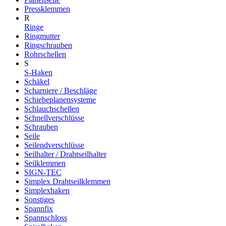
Pressklemmen
R
Ringe
Ringmutter
Ringschrauben
Rohrschellen
S
S-Haken
Schäkel
Scharniere / Beschläge
Schiebeplanensysteme
Schlauchschellen
Schnellverschlüsse
Schrauben
Seile
Seilendverschlüsse
Seilhalter / Drahtseilhalter
Seilklemmen
SIGN-TEC
Simplex Drahtseilklemmen
Simplexhaken
Sonstiges
Spannfix
Spannschloss