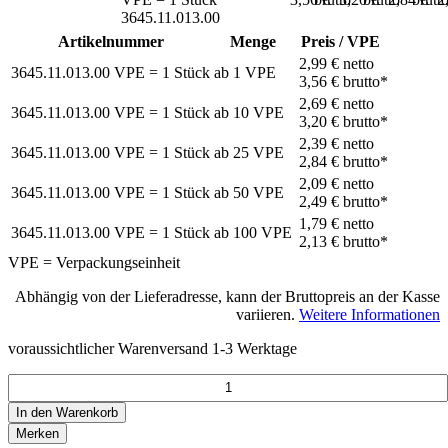
3645.11.013.00
Artikelnummer
Menge
Preis / VPE
2,99 €
netto
3645.11.013.00
VPE = 1 Stück
ab
1
VPE
3,56 €
brutto*
2,69 €
netto
3645.11.013.00
VPE = 1 Stück
ab
10
VPE
3,20 €
brutto*
2,39 €
netto
3645.11.013.00
VPE = 1 Stück
ab
25
VPE
2,84 €
brutto*
2,09 €
netto
3645.11.013.00
VPE = 1 Stück
ab
50
VPE
2,49 €
brutto*
1,79 €
netto
3645.11.013.00
VPE = 1 Stück
ab
100
VPE
2,13 €
brutto*
VPE = Verpackungseinheit
Abhängig von der Lieferadresse, kann der Bruttopreis an der Kasse
variieren.
Weitere Informationen
voraussichtlicher Warenversand 1-3 Werktage
In den
Warenkorb
Merken