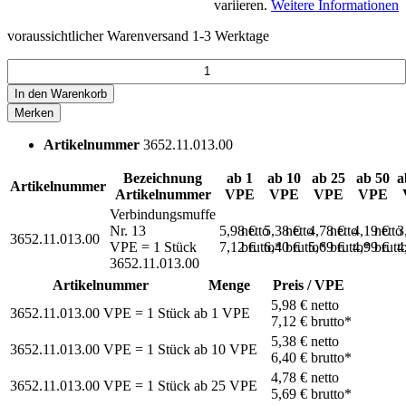
variieren.
Weitere Informationen
voraussichtlicher Warenversand 1-3 Werktage
In den
Warenkorb
Merken
Artikelnummer
3652.11.013.00
Bezeichnung
ab 1
ab 10
ab 25
ab 50
a
Artikelnummer
Artikelnummer
VPE
VPE
VPE
VPE
Verbindungsmuffe
Nr. 13
5,98 €
netto
5,38 €
netto
4,78 €
netto
4,19 €
netto
3
3652.11.013.00
VPE = 1 Stück
7,12 €
brutto*
6,40 €
brutto*
5,69 €
brutto*
4,99 €
brutt
4
3652.11.013.00
Artikelnummer
Menge
Preis / VPE
5,98 €
netto
3652.11.013.00
VPE = 1 Stück
ab
1
VPE
7,12 €
brutto*
5,38 €
netto
3652.11.013.00
VPE = 1 Stück
ab
10
VPE
6,40 €
brutto*
4,78 €
netto
3652.11.013.00
VPE = 1 Stück
ab
25
VPE
5,69 €
brutto*