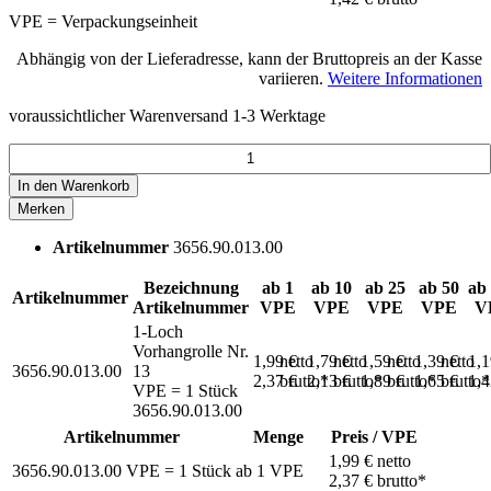
VPE = Verpackungseinheit
Abhängig von der Lieferadresse, kann der Bruttopreis an der Kasse
variieren.
Weitere Informationen
voraussichtlicher Warenversand 1-3 Werktage
In den
Warenkorb
Merken
Artikelnummer
3656.90.013.00
Bezeichnung
ab 1
ab 10
ab 25
ab 50
ab
Artikelnummer
Artikelnummer
VPE
VPE
VPE
VPE
V
1-Loch
Vorhangrolle Nr.
1,99 €
netto
1,79 €
netto
1,59 €
netto
1,39 €
netto
1,
3656.90.013.00
13
2,37 €
brutto*
2,13 €
brutto*
1,89 €
brutto*
1,65 €
brutto*
1,
VPE = 1 Stück
3656.90.013.00
Artikelnummer
Menge
Preis / VPE
1,99 €
netto
3656.90.013.00
VPE = 1 Stück
ab
1
VPE
2,37 €
brutto*