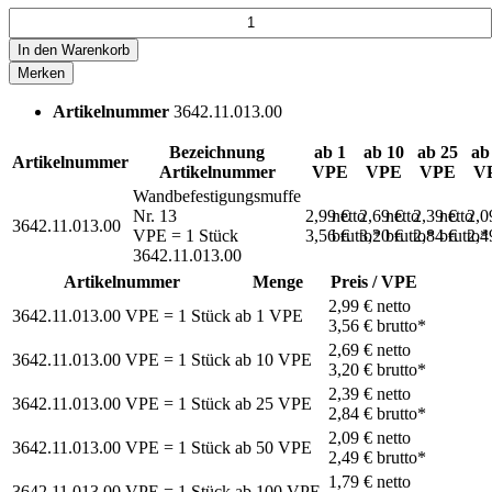
In den
Warenkorb
Merken
Artikelnummer
3642.11.013.00
Bezeichnung
ab 1
ab 10
ab 25
ab
Artikelnummer
Artikelnummer
VPE
VPE
VPE
V
Wandbefestigungsmuffe
Nr. 13
2,99 €
netto
2,69 €
netto
2,39 €
netto
2,0
3642.11.013.00
VPE = 1 Stück
3,56 €
brutto*
3,20 €
brutto*
2,84 €
brutto*
2,4
3642.11.013.00
Artikelnummer
Menge
Preis / VPE
2,99 €
netto
3642.11.013.00
VPE = 1 Stück
ab
1
VPE
3,56 €
brutto*
2,69 €
netto
3642.11.013.00
VPE = 1 Stück
ab
10
VPE
3,20 €
brutto*
2,39 €
netto
3642.11.013.00
VPE = 1 Stück
ab
25
VPE
2,84 €
brutto*
2,09 €
netto
3642.11.013.00
VPE = 1 Stück
ab
50
VPE
2,49 €
brutto*
1,79 €
netto
3642.11.013.00
VPE = 1 Stück
ab
100
VPE