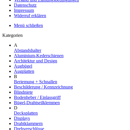
Datenschutz
Impressum
Widerruf erklären
Menü schließen
Kategorien
A
Abstandshalter
Aluminium-Kederschienen
Architektur und Design
Augbügel
Augplatten
B
Beriemung + Schnallen
Beschilderung / Kennzeichnung
Blindniete
Bodenheber / Einlassgriff
Bügel-Drahtseilklemmen
D
Decksplatten
Displays
Drahtklammern
Drehverschlüsse