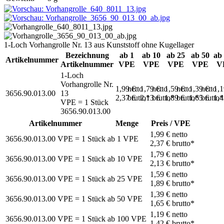
1-Loch Vorhangrolle Nr. 13 aus Kunststoff ohne Kugellager
Bezeichnung
ab 1
ab 10
ab 25
ab 50
ab
Artikelnummer
Artikelnummer
VPE
VPE
VPE
VPE
V
1-Loch
Vorhangrolle Nr.
1,99 €
netto
1,79 €
netto
1,59 €
netto
1,39 €
netto
1,
3656.90.013.00
13
2,37 €
brutto*
2,13 €
brutto*
1,89 €
brutto*
1,65 €
brutto*
1,
VPE = 1 Stück
3656.90.013.00
Artikelnummer
Menge
Preis / VPE
1,99 €
netto
3656.90.013.00
VPE = 1 Stück
ab
1
VPE
2,37 €
brutto*
1,79 €
netto
3656.90.013.00
VPE = 1 Stück
ab
10
VPE
2,13 €
brutto*
1,59 €
netto
3656.90.013.00
VPE = 1 Stück
ab
25
VPE
1,89 €
brutto*
1,39 €
netto
3656.90.013.00
VPE = 1 Stück
ab
50
VPE
1,65 €
brutto*
1,19 €
netto
3656.90.013.00
VPE = 1 Stück
ab
100
VPE
1,42 €
brutto*