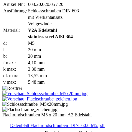
Artikel-Nr.:
603.20.020.05 / 20
Ausführung:
Schlossschrauben DIN 603
mit Vierkantansatz
Vollgewinde
Material:
V2A Edelstahl
stainless steel AISI 304
d:
M5
l:
20 mm
b:
20 mm
f max.:
4,10 mm
k max:
3,30 mm
dk max:
13,55 mm
v max:
5,48 mm
Flachrundschrauben M5 x 20 mm, A2 Edelstahl
Datenblatt Flachrundschrauben_DIN_603_M5.pdf