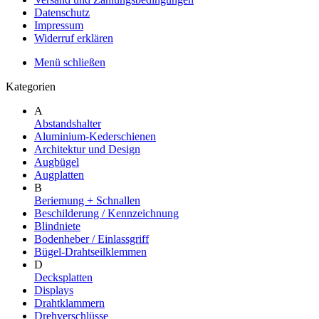
Datenschutz
Impressum
Widerruf erklären
Menü schließen
Kategorien
A
Abstandshalter
Aluminium-Kederschienen
Architektur und Design
Augbügel
Augplatten
B
Beriemung + Schnallen
Beschilderung / Kennzeichnung
Blindniete
Bodenheber / Einlassgriff
Bügel-Drahtseilklemmen
D
Decksplatten
Displays
Drahtklammern
Drehverschlüsse