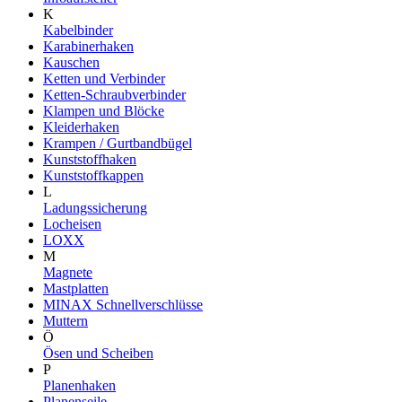
K
Kabelbinder
Karabinerhaken
Kauschen
Ketten und Verbinder
Ketten-Schraubverbinder
Klampen und Blöcke
Kleiderhaken
Krampen / Gurtbandbügel
Kunststoffhaken
Kunststoffkappen
L
Ladungssicherung
Locheisen
LOXX
M
Magnete
Mastplatten
MINAX Schnellverschlüsse
Muttern
Ö
Ösen und Scheiben
P
Planenhaken
Planenseile