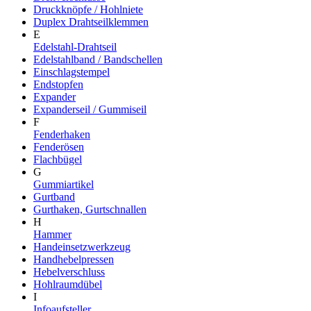
Druckknöpfe / Hohlniete
Duplex Drahtseilklemmen
E
Edelstahl-Drahtseil
Edelstahlband / Bandschellen
Einschlagstempel
Endstopfen
Expander
Expanderseil / Gummiseil
F
Fenderhaken
Fenderösen
Flachbügel
G
Gummiartikel
Gurtband
Gurthaken, Gurtschnallen
H
Hammer
Handeinsetzwerkzeug
Handhebelpressen
Hebelverschluss
Hohlraumdübel
I
Infoaufsteller