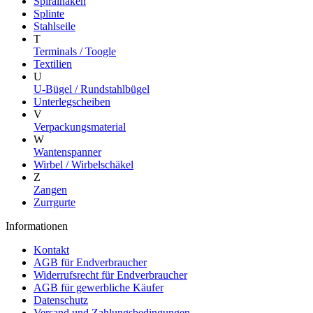
Spiralhaken
Splinte
Stahlseile
T
Terminals / Toogle
Textilien
U
U-Bügel / Rundstahlbügel
Unterlegscheiben
V
Verpackungsmaterial
W
Wantenspanner
Wirbel / Wirbelschäkel
Z
Zangen
Zurrgurte
Informationen
Kontakt
AGB für Endverbraucher
Widerrufsrecht für Endverbraucher
AGB für gewerbliche Käufer
Datenschutz
Versand und Zahlungsbedingungen