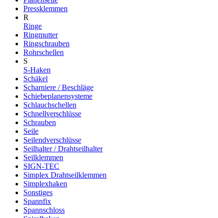
Pressklemmen
R
Ringe
Ringmutter
Ringschrauben
Rohrschellen
S
S-Haken
Schäkel
Scharniere / Beschläge
Schiebeplanensysteme
Schlauchschellen
Schnellverschlüsse
Schrauben
Seile
Seilendverschlüsse
Seilhalter / Drahtseilhalter
Seilklemmen
SIGN-TEC
Simplex Drahtseilklemmen
Simplexhaken
Sonstiges
Spannfix
Spannschloss