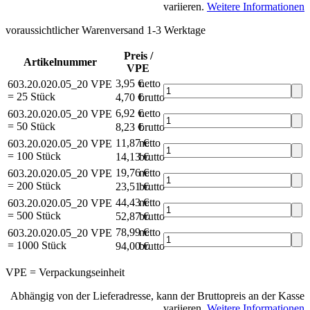
variieren.
Weitere Informationen
voraussichtlicher Warenversand 1-3 Werktage
Preis /
Artikelnummer
VPE
3,95 €
netto
603.20.020.05_20
VPE
= 25 Stück
4,70 €
brutto*
6,92 €
netto
603.20.020.05_20
VPE
= 50 Stück
8,23 €
brutto*
11,87 €
netto
603.20.020.05_20
VPE
= 100 Stück
14,13 €
brutto*
19,76 €
netto
603.20.020.05_20
VPE
= 200 Stück
23,51 €
brutto*
44,43 €
netto
603.20.020.05_20
VPE
= 500 Stück
52,87 €
brutto*
78,99 €
netto
603.20.020.05_20
VPE
= 1000 Stück
94,00 €
brutto*
VPE = Verpackungseinheit
Abhängig von der Lieferadresse, kann der Bruttopreis an der Kasse
variieren.
Weitere Informationen