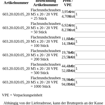
Bezeichnung
Preis /
Artikelnummer
Artikelnummer
VPE
Flachrundschrauben
3,95 €
netto
603.20.020.05_20
M5 x 20 / 20
VPE
4,70 €
brutto*
= 25 Stück
Flachrundschrauben
6,92 €
netto
603.20.020.05_20
M5 x 20 / 20
VPE
8,23 €
brutto*
= 50 Stück
Flachrundschrauben
11,87 €
netto
603.20.020.05_20
M5 x 20 / 20
VPE
14,13 €
brutto*
= 100 Stück
Flachrundschrauben
19,76 €
netto
603.20.020.05_20
M5 x 20 / 20
VPE
23,51 €
brutto*
= 200 Stück
Flachrundschrauben
44,43 €
netto
603.20.020.05_20
M5 x 20 / 20
VPE
52,87 €
brutto*
= 500 Stück
Flachrundschrauben
78,99 €
netto
603.20.020.05_20
M5 x 20 / 20
VPE
94,00 €
brutto*
= 1000 Stück
VPE = Verpackungseinheit
Abhängig von der Lieferadresse, kann der Bruttopreis an der Kasse