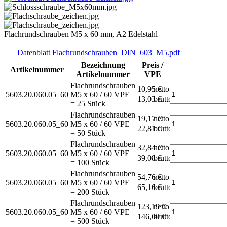
Flachrundschrauben M5 x 60 mm, A2 Edelstahl
Datenblatt Flachrundschrauben_DIN_603_M5.pdf
Bezeichnung
Preis /
Artikelnummer
Artikelnummer
VPE
Flachrundschrauben
10,95 €
netto
5603.20.060.05_60
M5 x 60 / 60
VPE
13,03 €
brutto*
= 25 Stück
Flachrundschrauben
19,17 €
netto
5603.20.060.05_60
M5 x 60 / 60
VPE
22,81 €
brutto*
= 50 Stück
Flachrundschrauben
32,84 €
netto
5603.20.060.05_60
M5 x 60 / 60
VPE
39,08 €
brutto*
= 100 Stück
Flachrundschrauben
54,76 €
netto
5603.20.060.05_60
M5 x 60 / 60
VPE
65,16 €
brutto*
= 200 Stück
Flachrundschrauben
123,19 €
netto
5603.20.060.05_60
M5 x 60 / 60
VPE
146,60 €
brutto*
= 500 Stück