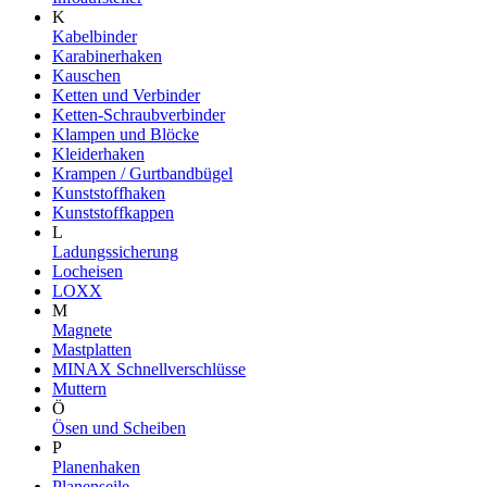
K
Kabelbinder
Karabinerhaken
Kauschen
Ketten und Verbinder
Ketten-Schraubverbinder
Klampen und Blöcke
Kleiderhaken
Krampen / Gurtbandbügel
Kunststoffhaken
Kunststoffkappen
L
Ladungssicherung
Locheisen
LOXX
M
Magnete
Mastplatten
MINAX Schnellverschlüsse
Muttern
Ö
Ösen und Scheiben
P
Planenhaken
Planenseile