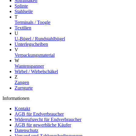
Spiralhaken
Splinte
Stahlseile
T
Terminals / Toogle
Textilien
U
U-Bügel / Rundstahlbügel
Unterlegscheiben
V
Verpackungsmaterial
W
Wantenspanner
Wirbel / Wirbelschäkel
Z
Zangen
Zurrgurte
Informationen
Kontakt
AGB für Endverbraucher
Widerrufsrecht für Endverbraucher
AGB für gewerbliche Käufer
Datenschutz
Versand und Zahlungsbedingungen