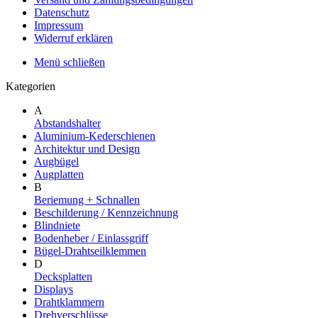
Datenschutz
Impressum
Widerruf erklären
Menü schließen
Kategorien
A
Abstandshalter
Aluminium-Kederschienen
Architektur und Design
Augbügel
Augplatten
B
Beriemung + Schnallen
Beschilderung / Kennzeichnung
Blindniete
Bodenheber / Einlassgriff
Bügel-Drahtseilklemmen
D
Decksplatten
Displays
Drahtklammern
Drehverschlüsse