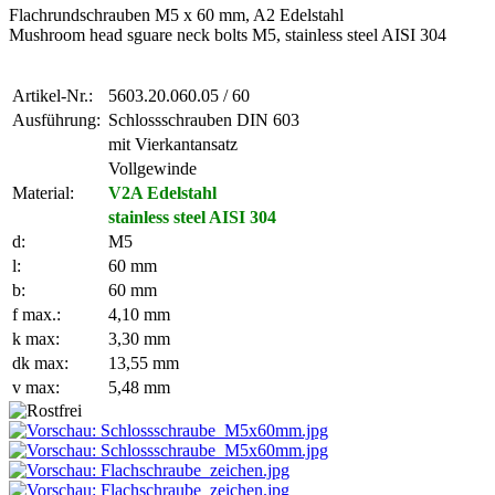
Flachrundschrauben M5 x 60 mm, A2 Edelstahl
Mushroom head sguare neck bolts M5, stainless steel AISI 304
Artikel-Nr.:
5603.20.060.05 / 60
Ausführung:
Schlossschrauben DIN 603
mit Vierkantansatz
Vollgewinde
Material:
V2A Edelstahl
stainless steel AISI 304
d:
M5
l:
60 mm
b:
60 mm
f max.:
4,10 mm
k max:
3,30 mm
dk max:
13,55 mm
v max:
5,48 mm