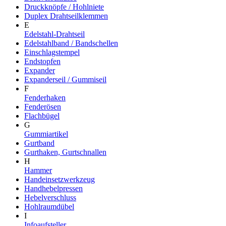
Druckknöpfe / Hohlniete
Duplex Drahtseilklemmen
E
Edelstahl-Drahtseil
Edelstahlband / Bandschellen
Einschlagstempel
Endstopfen
Expander
Expanderseil / Gummiseil
F
Fenderhaken
Fenderösen
Flachbügel
G
Gummiartikel
Gurtband
Gurthaken, Gurtschnallen
H
Hammer
Handeinsetzwerkzeug
Handhebelpressen
Hebelverschluss
Hohlraumdübel
I
Infoaufsteller