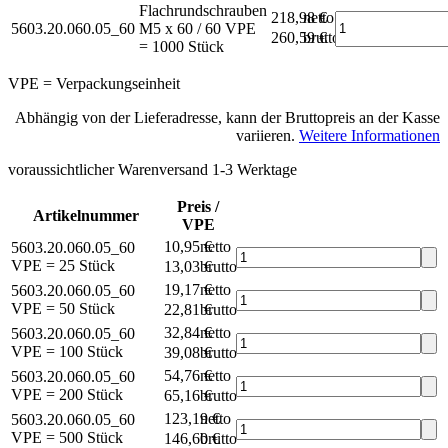
Flachrundschrauben
218,98 €
netto
5603.20.060.05_60
M5 x 60 / 60
VPE
260,59 €
brutto*
= 1000 Stück
VPE = Verpackungseinheit
Abhängig von der Lieferadresse, kann der Bruttopreis an der Kasse
variieren.
Weitere Informationen
voraussichtlicher Warenversand 1-3 Werktage
Preis /
Artikelnummer
VPE
10,95 €
netto
5603.20.060.05_60
VPE = 25 Stück
13,03 €
brutto*
19,17 €
netto
5603.20.060.05_60
VPE = 50 Stück
22,81 €
brutto*
32,84 €
netto
5603.20.060.05_60
VPE = 100 Stück
39,08 €
brutto*
54,76 €
netto
5603.20.060.05_60
VPE = 200 Stück
65,16 €
brutto*
123,19 €
netto
5603.20.060.05_60
VPE = 500 Stück
146,60 €
brutto*