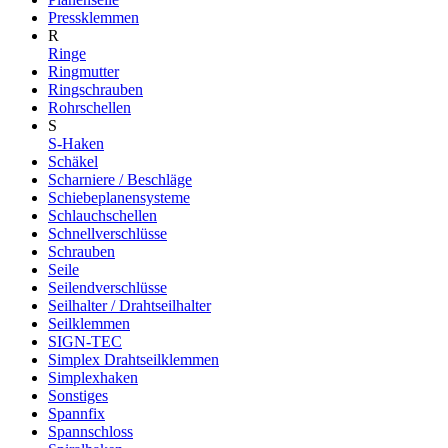
Pressklemmen
R
Ringe
Ringmutter
Ringschrauben
Rohrschellen
S
S-Haken
Schäkel
Scharniere / Beschläge
Schiebeplanensysteme
Schlauchschellen
Schnellverschlüsse
Schrauben
Seile
Seilendverschlüsse
Seilhalter / Drahtseilhalter
Seilklemmen
SIGN-TEC
Simplex Drahtseilklemmen
Simplexhaken
Sonstiges
Spannfix
Spannschloss