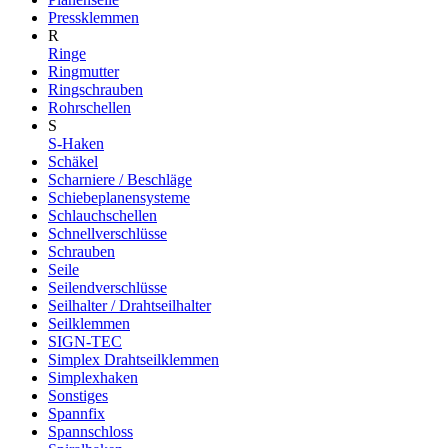
Pressklemmen
R
Ringe
Ringmutter
Ringschrauben
Rohrschellen
S
S-Haken
Schäkel
Scharniere / Beschläge
Schiebeplanensysteme
Schlauchschellen
Schnellverschlüsse
Schrauben
Seile
Seilendverschlüsse
Seilhalter / Drahtseilhalter
Seilklemmen
SIGN-TEC
Simplex Drahtseilklemmen
Simplexhaken
Sonstiges
Spannfix
Spannschloss