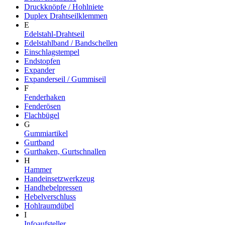
Druckknöpfe / Hohlniete
Duplex Drahtseilklemmen
E
Edelstahl-Drahtseil
Edelstahlband / Bandschellen
Einschlagstempel
Endstopfen
Expander
Expanderseil / Gummiseil
F
Fenderhaken
Fenderösen
Flachbügel
G
Gummiartikel
Gurtband
Gurthaken, Gurtschnallen
H
Hammer
Handeinsetzwerkzeug
Handhebelpressen
Hebelverschluss
Hohlraumdübel
I
Infoaufsteller