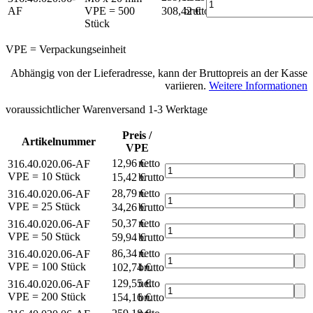
AF
VPE = 500
308,42 €
brutto*
Stück
VPE = Verpackungseinheit
Abhängig von der Lieferadresse, kann der Bruttopreis an der Kasse
variieren.
Weitere Informationen
voraussichtlicher Warenversand 1-3 Werktage
Preis /
Artikelnummer
VPE
12,96 €
netto
316.40.020.06-AF
VPE = 10 Stück
15,42 €
brutto*
28,79 €
netto
316.40.020.06-AF
VPE = 25 Stück
34,26 €
brutto*
50,37 €
netto
316.40.020.06-AF
VPE = 50 Stück
59,94 €
brutto*
86,34 €
netto
316.40.020.06-AF
VPE = 100 Stück
102,74 €
brutto*
129,55 €
netto
316.40.020.06-AF
VPE = 200 Stück
154,16 €
brutto*