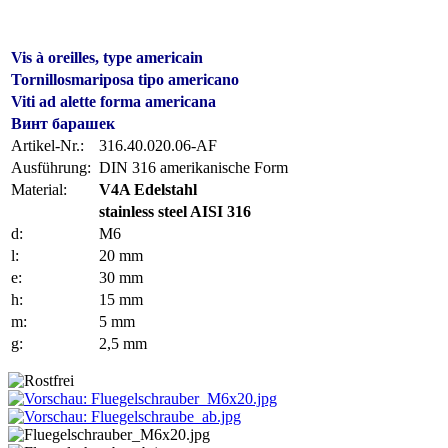
Vis à oreilles, type americain
Tornillosmariposa tipo americano
Viti ad alette forma americana
Винт барашек
Artikel-Nr.:
316.40.020.06-AF
Ausführung:
DIN 316 amerikanische Form
Material:
V4A Edelstahl
stainless steel AISI 316
d:
M6
l:
20 mm
e:
30 mm
h:
15 mm
m:
5 mm
g:
2,5 mm