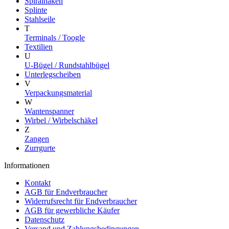
Spiralhaken
Splinte
Stahlseile
T
Terminals / Toogle
Textilien
U
U-Bügel / Rundstahlbügel
Unterlegscheiben
V
Verpackungsmaterial
W
Wantenspanner
Wirbel / Wirbelschäkel
Z
Zangen
Zurrgurte
Informationen
Kontakt
AGB für Endverbraucher
Widerrufsrecht für Endverbraucher
AGB für gewerbliche Käufer
Datenschutz
Versand und Zahlungsbedingungen