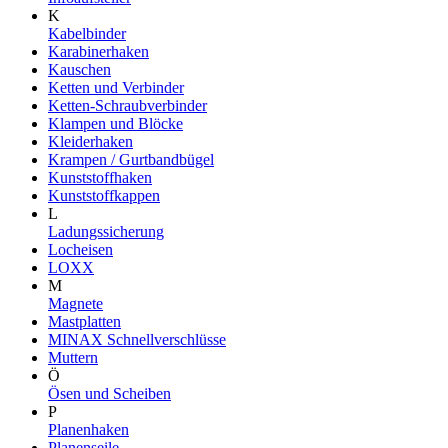
K
Kabelbinder
Karabinerhaken
Kauschen
Ketten und Verbinder
Ketten-Schraubverbinder
Klampen und Blöcke
Kleiderhaken
Krampen / Gurtbandbügel
Kunststoffhaken
Kunststoffkappen
L
Ladungssicherung
Locheisen
LOXX
M
Magnete
Mastplatten
MINAX Schnellverschlüsse
Muttern
Ö
Ösen und Scheiben
P
Planenhaken
Planenseile