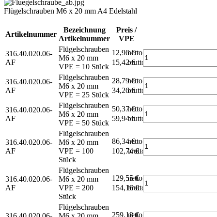
Flügelschrauben M6 x 20 mm A4 Edelstahl
Bezeichnung
Preis /
Artikelnummer
Artikelnummer
VPE
Flügelschrauben
12,96 €
netto
316.40.020.06-
M6 x 20 mm
AF
15,42 €
brutto*
VPE = 10 Stück
Flügelschrauben
28,79 €
netto
316.40.020.06-
M6 x 20 mm
AF
34,26 €
brutto*
VPE = 25 Stück
Flügelschrauben
50,37 €
netto
316.40.020.06-
M6 x 20 mm
AF
59,94 €
brutto*
VPE = 50 Stück
Flügelschrauben
86,34 €
netto
316.40.020.06-
M6 x 20 mm
AF
VPE = 100
102,74 €
brutto*
Stück
Flügelschrauben
129,55 €
netto
316.40.020.06-
M6 x 20 mm
AF
VPE = 200
154,16 €
brutto*
Stück
Flügelschrauben
259,18 €
netto
316.40.020.06-
M6 x 20 mm