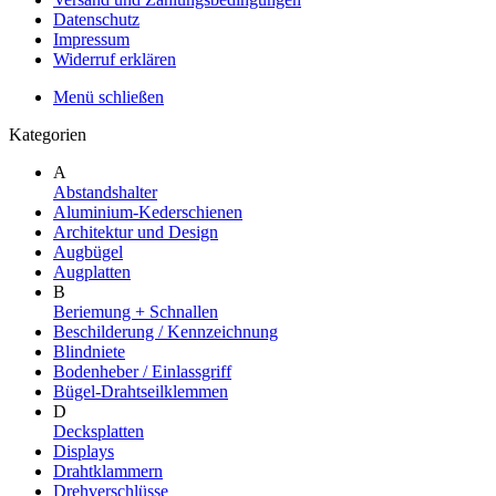
Datenschutz
Impressum
Widerruf erklären
Menü schließen
Kategorien
A
Abstandshalter
Aluminium-Kederschienen
Architektur und Design
Augbügel
Augplatten
B
Beriemung + Schnallen
Beschilderung / Kennzeichnung
Blindniete
Bodenheber / Einlassgriff
Bügel-Drahtseilklemmen
D
Decksplatten
Displays
Drahtklammern
Drehverschlüsse