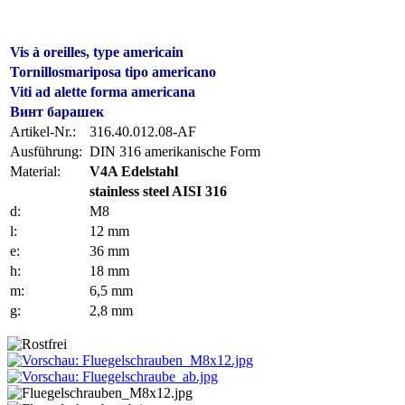
Vis à oreilles, type americain
Tornillosmariposa tipo americano
Viti ad alette forma americana
Винт барашек
Artikel-Nr.:
316.40.012.08-AF
Ausführung:
DIN 316 amerikanische Form
Material:
V4A Edelstahl
stainless steel AISI 316
d:
M8
l:
12 mm
e:
36 mm
h:
18 mm
m:
6,5 mm
g:
2,8 mm