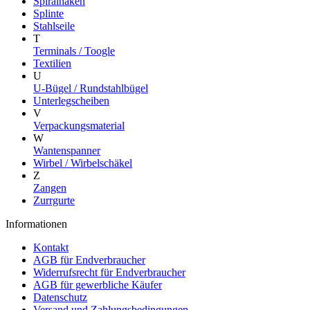
Spiralhaken
Splinte
Stahlseile
T
Terminals / Toogle
Textilien
U
U-Bügel / Rundstahlbügel
Unterlegscheiben
V
Verpackungsmaterial
W
Wantenspanner
Wirbel / Wirbelschäkel
Z
Zangen
Zurrgurte
Informationen
Kontakt
AGB für Endverbraucher
Widerrufsrecht für Endverbraucher
AGB für gewerbliche Käufer
Datenschutz
Versand und Zahlungsbedingungen