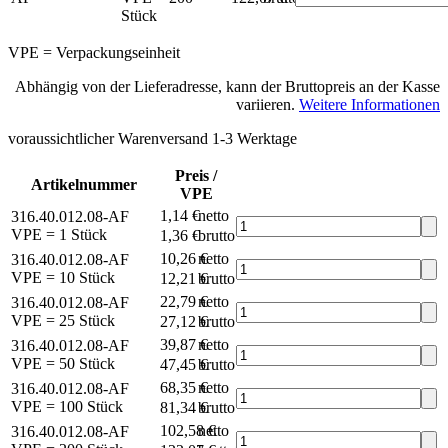
Stück
VPE = Verpackungseinheit
Abhängig von der Lieferadresse, kann der Bruttopreis an der Kasse
variieren.
Weitere Informationen
voraussichtlicher Warenversand 1-3 Werktage
Preis /
Artikelnummer
VPE
1,14 €
netto
316.40.012.08-AF
VPE = 1 Stück
1,36 €
brutto*
10,26 €
netto
316.40.012.08-AF
VPE = 10 Stück
12,21 €
brutto*
22,79 €
netto
316.40.012.08-AF
VPE = 25 Stück
27,12 €
brutto*
39,87 €
netto
316.40.012.08-AF
VPE = 50 Stück
47,45 €
brutto*
68,35 €
netto
316.40.012.08-AF
VPE = 100 Stück
81,34 €
brutto*
102,58 €
netto
316.40.012.08-AF