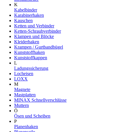
K
Kabelbinder
Karabinerhaken
Kauschen
Ketten und Verbinder
Ketten-Schraubverbinder
Klampen und Blöcke
Kleiderhaken
Krampen / Gurtbandbügel
Kunststoffhaken
Kunststoffkappen
L
Ladungssicherung
Locheisen
LOXX
M
Magnete
Mastplatten
MINAX Schnellverschlüsse
Muttern
Ö
Ösen und Scheiben
P
Planenhaken
Planenseile