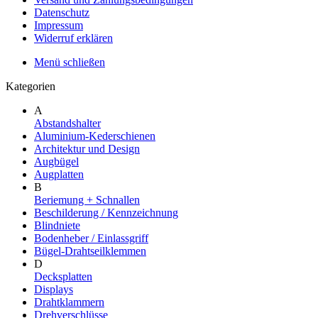
Datenschutz
Impressum
Widerruf erklären
Menü schließen
Kategorien
A
Abstandshalter
Aluminium-Kederschienen
Architektur und Design
Augbügel
Augplatten
B
Beriemung + Schnallen
Beschilderung / Kennzeichnung
Blindniete
Bodenheber / Einlassgriff
Bügel-Drahtseilklemmen
D
Decksplatten
Displays
Drahtklammern
Drehverschlüsse