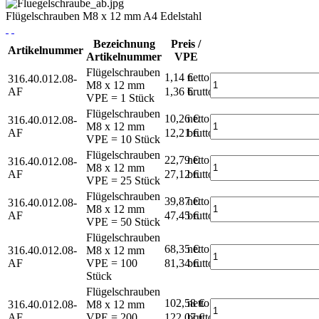
Flügelschrauben M8 x 12 mm A4 Edelstahl
Bezeichnung
Preis /
Artikelnummer
Artikelnummer
VPE
Flügelschrauben
1,14 €
netto
316.40.012.08-
M8 x 12 mm
AF
1,36 €
brutto*
VPE = 1 Stück
Flügelschrauben
10,26 €
netto
316.40.012.08-
M8 x 12 mm
AF
12,21 €
brutto*
VPE = 10 Stück
Flügelschrauben
22,79 €
netto
316.40.012.08-
M8 x 12 mm
AF
27,12 €
brutto*
VPE = 25 Stück
Flügelschrauben
39,87 €
netto
316.40.012.08-
M8 x 12 mm
AF
47,45 €
brutto*
VPE = 50 Stück
Flügelschrauben
68,35 €
netto
316.40.012.08-
M8 x 12 mm
AF
VPE = 100
81,34 €
brutto*
Stück
Flügelschrauben
102,58 €
netto
316.40.012.08-
M8 x 12 mm
AF
VPE = 200
122,07 €
brutto*