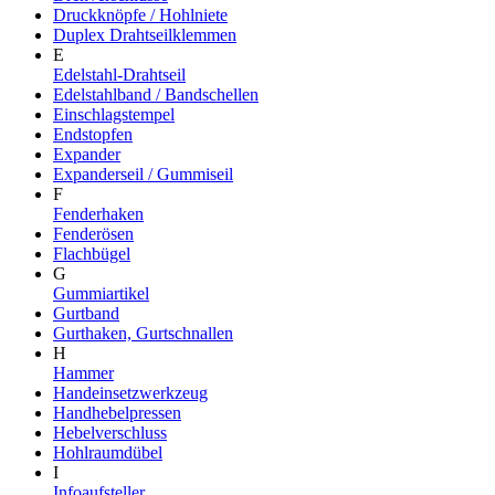
Druckknöpfe / Hohlniete
Duplex Drahtseilklemmen
E
Edelstahl-Drahtseil
Edelstahlband / Bandschellen
Einschlagstempel
Endstopfen
Expander
Expanderseil / Gummiseil
F
Fenderhaken
Fenderösen
Flachbügel
G
Gummiartikel
Gurtband
Gurthaken, Gurtschnallen
H
Hammer
Handeinsetzwerkzeug
Handhebelpressen
Hebelverschluss
Hohlraumdübel
I
Infoaufsteller