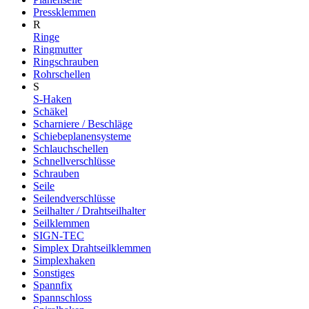
Pressklemmen
R
Ringe
Ringmutter
Ringschrauben
Rohrschellen
S
S-Haken
Schäkel
Scharniere / Beschläge
Schiebeplanensysteme
Schlauchschellen
Schnellverschlüsse
Schrauben
Seile
Seilendverschlüsse
Seilhalter / Drahtseilhalter
Seilklemmen
SIGN-TEC
Simplex Drahtseilklemmen
Simplexhaken
Sonstiges
Spannfix
Spannschloss