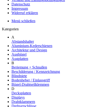
Datenschutz
Impressum
Widerruf erklären
Menü schließen
Kategorien
A
Abstandshalter
Aluminium-Kederschienen
Architektur und Design
Augbügel
Augplatten
B
Beriemung + Schnallen
Beschilderung / Kennzeichnung
Blindniete
Bodenheber / Einlassgriff
Bügel-Drahtseilklemmen
D
Decksplatten
Displays
Drahtklammern
Drehverschlüsse