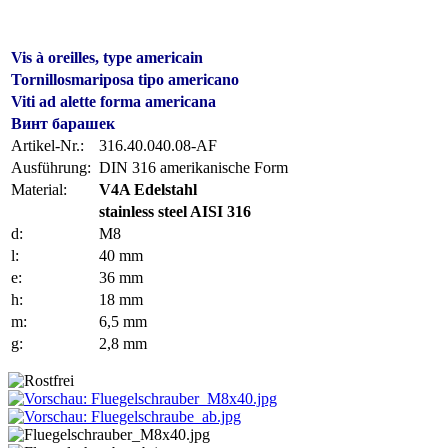
Vis à oreilles, type americain
Tornillosmariposa tipo americano
Viti ad alette forma americana
Винт барашек
Artikel-Nr.:
316.40.040.08-AF
Ausführung:
DIN 316 amerikanische Form
Material:
V4A Edelstahl
stainless steel AISI 316
d:
M8
l:
40 mm
e:
36 mm
h:
18 mm
m:
6,5 mm
g:
2,8 mm