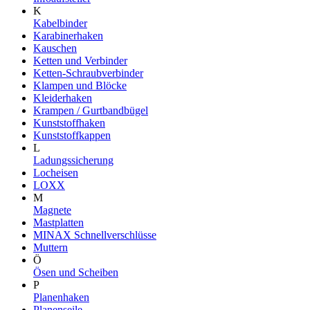
K
Kabelbinder
Karabinerhaken
Kauschen
Ketten und Verbinder
Ketten-Schraubverbinder
Klampen und Blöcke
Kleiderhaken
Krampen / Gurtbandbügel
Kunststoffhaken
Kunststoffkappen
L
Ladungssicherung
Locheisen
LOXX
M
Magnete
Mastplatten
MINAX Schnellverschlüsse
Muttern
Ö
Ösen und Scheiben
P
Planenhaken
Planenseile