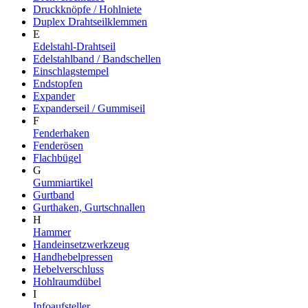
Druckknöpfe / Hohlniete
Duplex Drahtseilklemmen
E
Edelstahl-Drahtseil
Edelstahlband / Bandschellen
Einschlagstempel
Endstopfen
Expander
Expanderseil / Gummiseil
F
Fenderhaken
Fenderösen
Flachbügel
G
Gummiartikel
Gurtband
Gurthaken, Gurtschnallen
H
Hammer
Handeinsetzwerkzeug
Handhebelpressen
Hebelverschluss
Hohlraumdübel
I
Infoaufsteller