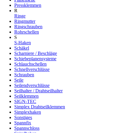
Pressklemmen
R
Ringe
Ringmutter
Ringschrauben
Rohrschellen
S
S-Haken
Schäkel
Scharniere / Beschläge
Schiebeplanensysteme
Schlauchschellen
Schnellverschlüsse
Schrauben
Seile
Seilendverschlüsse
Seilhalter / Drahtseilhalter
Seilklemmen
SIGN-TEC
Simplex Drahtseilklemmen
Simplexhaken
Sonstiges
Spannfix
Spannschloss