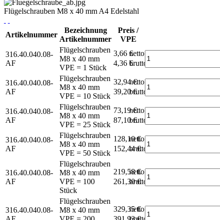
Flügelschrauben M8 x 40 mm A4 Edelstahl
Bezeichnung
Preis /
Artikelnummer
Artikelnummer
VPE
Flügelschrauben
3,66 €
netto
316.40.040.08-
M8 x 40 mm
AF
4,36 €
brutto*
VPE = 1 Stück
Flügelschrauben
32,94 €
netto
316.40.040.08-
M8 x 40 mm
AF
39,20 €
brutto*
VPE = 10 Stück
Flügelschrauben
73,19 €
netto
316.40.040.08-
M8 x 40 mm
AF
87,10 €
brutto*
VPE = 25 Stück
Flügelschrauben
128,10 €
netto
316.40.040.08-
M8 x 40 mm
AF
152,44 €
brutto*
VPE = 50 Stück
Flügelschrauben
219,58 €
netto
316.40.040.08-
M8 x 40 mm
AF
VPE = 100
261,30 €
brutto*
Stück
Flügelschrauben
329,35 €
netto
316.40.040.08-
M8 x 40 mm
AF
VPE = 200
391,93 €
brutto*