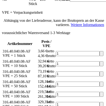
Stück
VPE = Verpackungseinheit
Abhängig von der Lieferadresse, kann der Bruttopreis an der Kasse
variieren.
Weitere Informationen
voraussichtlicher Warenversand 1-3 Werktage
Preis /
Artikelnummer
VPE
3,66 €
netto
316.40.040.08-AF
VPE = 1 Stück
4,36 €
brutto*
32,94 €
netto
316.40.040.08-AF
VPE = 10 Stück
39,20 €
brutto*
73,19 €
netto
316.40.040.08-AF
VPE = 25 Stück
87,10 €
brutto*
128,10 €
netto
316.40.040.08-AF
VPE = 50 Stück
152,44 €
brutto*
219,58 €
netto
316.40.040.08-AF
VPE = 100 Stück
261,30 €
brutto*
329,35 €
netto
316.40.040.08-AF