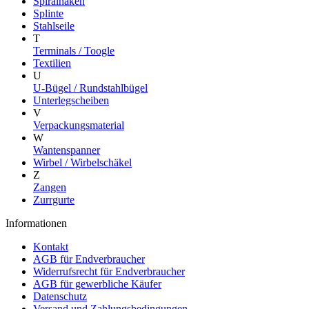
Spiralhaken
Splinte
Stahlseile
T
Terminals / Toogle
Textilien
U
U-Bügel / Rundstahlbügel
Unterlegscheiben
V
Verpackungsmaterial
W
Wantenspanner
Wirbel / Wirbelschäkel
Z
Zangen
Zurrgurte
Informationen
Kontakt
AGB für Endverbraucher
Widerrufsrecht für Endverbraucher
AGB für gewerbliche Käufer
Datenschutz
Versand und Zahlungsbedingungen