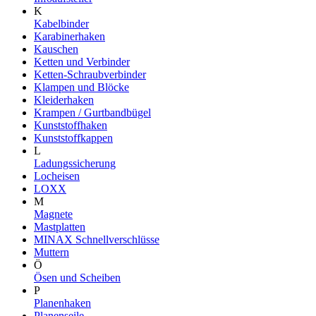
K
Kabelbinder
Karabinerhaken
Kauschen
Ketten und Verbinder
Ketten-Schraubverbinder
Klampen und Blöcke
Kleiderhaken
Krampen / Gurtbandbügel
Kunststoffhaken
Kunststoffkappen
L
Ladungssicherung
Locheisen
LOXX
M
Magnete
Mastplatten
MINAX Schnellverschlüsse
Muttern
Ö
Ösen und Scheiben
P
Planenhaken
Planenseile