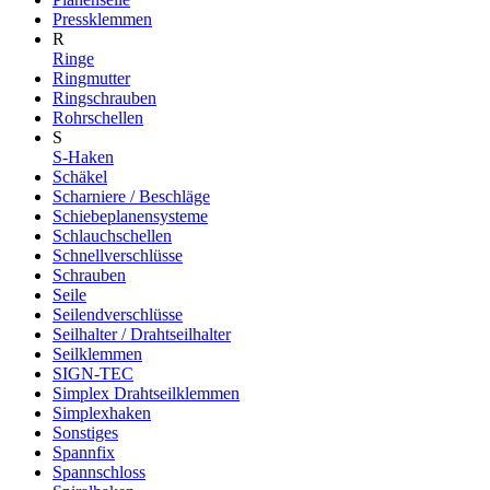
Pressklemmen
R
Ringe
Ringmutter
Ringschrauben
Rohrschellen
S
S-Haken
Schäkel
Scharniere / Beschläge
Schiebeplanensysteme
Schlauchschellen
Schnellverschlüsse
Schrauben
Seile
Seilendverschlüsse
Seilhalter / Drahtseilhalter
Seilklemmen
SIGN-TEC
Simplex Drahtseilklemmen
Simplexhaken
Sonstiges
Spannfix
Spannschloss