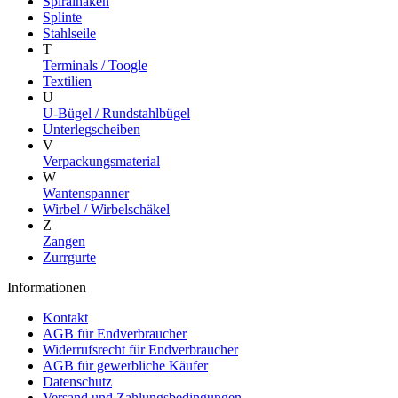
Spiralhaken
Splinte
Stahlseile
T
Terminals / Toogle
Textilien
U
U-Bügel / Rundstahlbügel
Unterlegscheiben
V
Verpackungsmaterial
W
Wantenspanner
Wirbel / Wirbelschäkel
Z
Zangen
Zurrgurte
Informationen
Kontakt
AGB für Endverbraucher
Widerrufsrecht für Endverbraucher
AGB für gewerbliche Käufer
Datenschutz
Versand und Zahlungsbedingungen