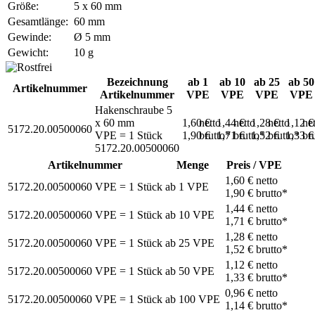
Größe:
5 x 60 mm
Gesamtlänge:
60 mm
Gewinde:
Ø 5 mm
Gewicht:
10 g
Bezeichnung
ab 1
ab 10
ab 25
ab 50
Artikelnummer
Artikelnummer
VPE
VPE
VPE
VPE
Hakenschraube 5
x 60 mm
1,60 €
netto
1,44 €
netto
1,28 €
netto
1,12 
ne
5172.20.00500060
VPE = 1 Stück
1,90 €
brutto*
1,71 €
brutto*
1,52 €
brutto*
1,33 
br
5172.20.00500060
Artikelnummer
Menge
Preis / VPE
1,60 €
netto
5172.20.00500060
VPE = 1 Stück
ab
1
VPE
1,90 €
brutto*
1,44 €
netto
5172.20.00500060
VPE = 1 Stück
ab
10
VPE
1,71 €
brutto*
1,28 €
netto
5172.20.00500060
VPE = 1 Stück
ab
25
VPE
1,52 €
brutto*
1,12 €
netto
5172.20.00500060
VPE = 1 Stück
ab
50
VPE
1,33 €
brutto*
0,96 €
netto
5172.20.00500060
VPE = 1 Stück
ab
100
VPE
1,14 €
brutto*