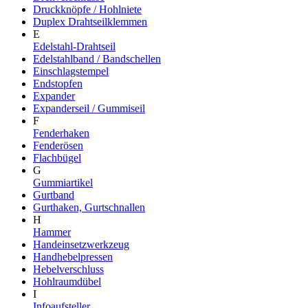
Druckknöpfe / Hohlniete
Duplex Drahtseilklemmen
E
Edelstahl-Drahtseil
Edelstahlband / Bandschellen
Einschlagstempel
Endstopfen
Expander
Expanderseil / Gummiseil
F
Fenderhaken
Fenderösen
Flachbügel
G
Gummiartikel
Gurtband
Gurthaken, Gurtschnallen
H
Hammer
Handeinsetzwerkzeug
Handhebelpressen
Hebelverschluss
Hohlraumdübel
I
Infoaufsteller