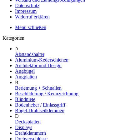
Datenschutz
Impressum
Widerruf erklären
Menü schließen
Kategorien
A
Abstandshalter
Aluminium-Kederschienen
Architektur und Design
Augbügel
Augplatten
B
Beriemung + Schnallen
Beschilderung / Kennzeichnung
Blindniete
Bodenheber / Einlassgriff
Bügel-Drahtseilklemmen
D
Decksplatten
Displays
Drahtklammern
Drehverschlüsse