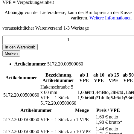
VPE = Verpackungseinheit
Abhängig von der Lieferadresse, kann der Bruttopreis an der Kasse
variieren.
Weitere Informationen
voraussichtlicher Warenversand 1-3 Werktage
In den
Warenkorb
Merken
Artikelnummer
5172.20.00500060
Bezeichnung
ab 1
ab 10
ab 25
ab 50
Artikelnummer
Artikelnummer
VPE
VPE
VPE
VPE
Hakenschraube 5
x 60 mm
1,60 €
netto
1,44 €
netto
1,28 €
netto
1,12 
ne
5172.20.00500060
VPE = 1 Stück
1,90 €
brutto*
1,71 €
brutto*
1,52 €
brutto*
1,33 
br
5172.20.00500060
Artikelnummer
Menge
Preis / VPE
1,60 €
netto
5172.20.00500060
VPE = 1 Stück
ab
1
VPE
1,90 €
brutto*
1,44 €
netto
5172.20.00500060
VPE = 1 Stück
ab
10
VPE