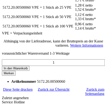
1,71 €
brutto*
1,28 €
netto
5172.20.00500060
VPE = 1 Stück
ab
25
VPE
1,52 €
brutto*
1,12 €
netto
5172.20.00500060
VPE = 1 Stück
ab
50
VPE
1,33 €
brutto*
0,96 €
netto
5172.20.00500060
VPE = 1 Stück
ab
100
VPE
1,14 €
brutto*
VPE = Verpackungseinheit
Abhängig von der Lieferadresse, kann der Bruttopreis an der Kasse
variieren.
Weitere Informationen
voraussichtlicher Warenversand 1-3 Werktage
In den
Warenkorb
Merken
Artikelnummer
5172.20.00500060
Diese Seite drucken
Zurück zur Übersicht
Zurück zum
Seitenanfang
Zuletzt angesehen
Service Hotline