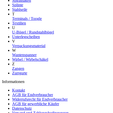
Spiralhaken
Splinte
Stahlseile
T
Terminals / Toogle
Textilien
U
U-Bügel / Rundstahlbügel
Unterlegscheiben
V
Verpackungsmaterial
W
Wantenspanner
Wirbel / Wirbelschäkel
Z
Zangen
Zurrgurte
Informationen
Kontakt
AGB für Endverbraucher
Widerrufsrecht für Endverbraucher
AGB für gewerbliche Käufer
Datenschutz
Versand und Zahlungsbedingungen