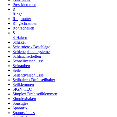
Pressklemmen
R
Ringe
Ringmutter
Ringschrauben
Rohrschellen
S
S-Haken
Schäkel
Scharniere / Beschläge
Schiebeplanensysteme
Schlauchschellen
Schnellverschlüsse
Schrauben
Seile
Seilendverschlüsse
Seilhalter / Drahtseilhalter
Seilklemmen
SIGN-TEC
Simplex Drahtseilklemmen
Simplexhaken
Sonstiges
Spannfix
Spannschloss