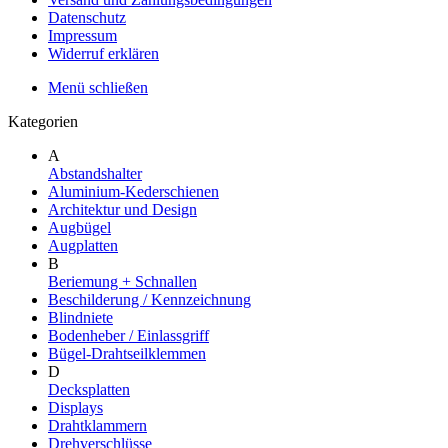
Datenschutz
Impressum
Widerruf erklären
Menü schließen
Kategorien
A
Abstandshalter
Aluminium-Kederschienen
Architektur und Design
Augbügel
Augplatten
B
Beriemung + Schnallen
Beschilderung / Kennzeichnung
Blindniete
Bodenheber / Einlassgriff
Bügel-Drahtseilklemmen
D
Decksplatten
Displays
Drahtklammern
Drehverschlüsse