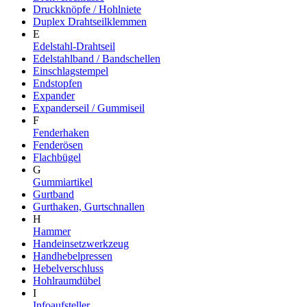
Druckknöpfe / Hohlniete
Duplex Drahtseilklemmen
E
Edelstahl-Drahtseil
Edelstahlband / Bandschellen
Einschlagstempel
Endstopfen
Expander
Expanderseil / Gummiseil
F
Fenderhaken
Fenderösen
Flachbügel
G
Gummiartikel
Gurtband
Gurthaken, Gurtschnallen
H
Hammer
Handeinsetzwerkzeug
Handhebelpressen
Hebelverschluss
Hohlraumdübel
I
Infoaufsteller