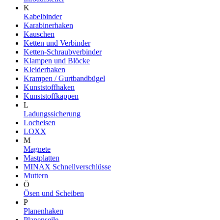
K
Kabelbinder
Karabinerhaken
Kauschen
Ketten und Verbinder
Ketten-Schraubverbinder
Klampen und Blöcke
Kleiderhaken
Krampen / Gurtbandbügel
Kunststoffhaken
Kunststoffkappen
L
Ladungssicherung
Locheisen
LOXX
M
Magnete
Mastplatten
MINAX Schnellverschlüsse
Muttern
Ö
Ösen und Scheiben
P
Planenhaken
Planenseile