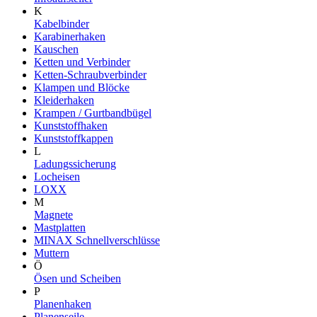
K
Kabelbinder
Karabinerhaken
Kauschen
Ketten und Verbinder
Ketten-Schraubverbinder
Klampen und Blöcke
Kleiderhaken
Krampen / Gurtbandbügel
Kunststoffhaken
Kunststoffkappen
L
Ladungssicherung
Locheisen
LOXX
M
Magnete
Mastplatten
MINAX Schnellverschlüsse
Muttern
Ö
Ösen und Scheiben
P
Planenhaken
Planenseile