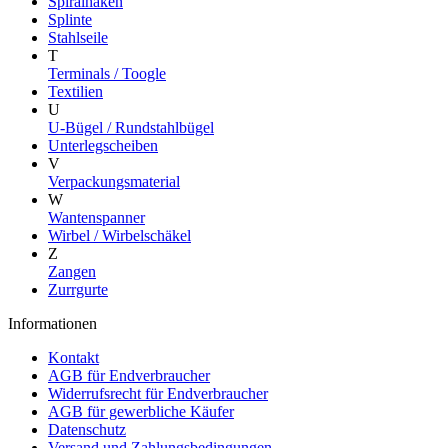
Spiralhaken
Splinte
Stahlseile
T
Terminals / Toogle
Textilien
U
U-Bügel / Rundstahlbügel
Unterlegscheiben
V
Verpackungsmaterial
W
Wantenspanner
Wirbel / Wirbelschäkel
Z
Zangen
Zurrgurte
Informationen
Kontakt
AGB für Endverbraucher
Widerrufsrecht für Endverbraucher
AGB für gewerbliche Käufer
Datenschutz
Versand und Zahlungsbedingungen