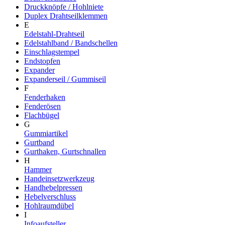
Druckknöpfe / Hohlniete
Duplex Drahtseilklemmen
E
Edelstahl-Drahtseil
Edelstahlband / Bandschellen
Einschlagstempel
Endstopfen
Expander
Expanderseil / Gummiseil
F
Fenderhaken
Fenderösen
Flachbügel
G
Gummiartikel
Gurtband
Gurthaken, Gurtschnallen
H
Hammer
Handeinsetzwerkzeug
Handhebelpressen
Hebelverschluss
Hohlraumdübel
I
Infoaufsteller