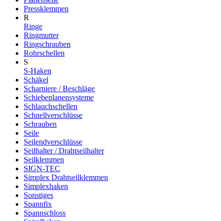
Pressklemmen
R
Ringe
Ringmutter
Ringschrauben
Rohrschellen
S
S-Haken
Schäkel
Scharniere / Beschläge
Schiebeplanensysteme
Schlauchschellen
Schnellverschlüsse
Schrauben
Seile
Seilendverschlüsse
Seilhalter / Drahtseilhalter
Seilklemmen
SIGN-TEC
Simplex Drahtseilklemmen
Simplexhaken
Sonstiges
Spannfix
Spannschloss