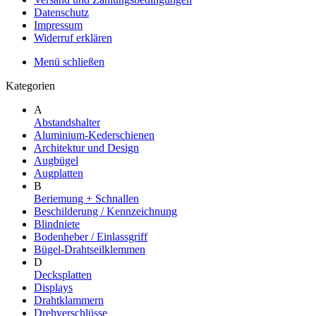
Datenschutz
Impressum
Widerruf erklären
Menü schließen
Kategorien
A
Abstandshalter
Aluminium-Kederschienen
Architektur und Design
Augbügel
Augplatten
B
Beriemung + Schnallen
Beschilderung / Kennzeichnung
Blindniete
Bodenheber / Einlassgriff
Bügel-Drahtseilklemmen
D
Decksplatten
Displays
Drahtklammern
Drehverschlüsse