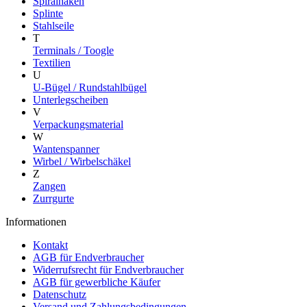
Spiralhaken
Splinte
Stahlseile
T
Terminals / Toogle
Textilien
U
U-Bügel / Rundstahlbügel
Unterlegscheiben
V
Verpackungsmaterial
W
Wantenspanner
Wirbel / Wirbelschäkel
Z
Zangen
Zurrgurte
Informationen
Kontakt
AGB für Endverbraucher
Widerrufsrecht für Endverbraucher
AGB für gewerbliche Käufer
Datenschutz
Versand und Zahlungsbedingungen