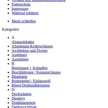
Datenschutz
Impressum
Widerruf erklären
Menü schließen
Kategorien
A
Abstandshalter
Aluminium-Kederschienen
Architektur und Design
Augbügel
Augplatten
B
Beriemung + Schnallen
Beschilderung / Kennzeichnung
Blindniete
Bodenheber / Einlassgriff
Bügel-Drahtseilklemmen
D
Decksplatten
Displays
Drahtklammern
Drehverschlüsse