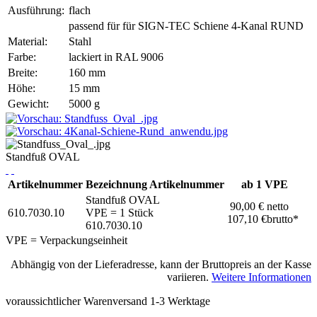
Ausführung:
flach
passend für für SIGN-TEC Schiene 4-Kanal RUND
Material:
Stahl
Farbe:
lackiert in RAL 9006
Breite:
160 mm
Höhe:
15 mm
Gewicht:
5000 g
Standfuß OVAL
Artikelnummer
Bezeichnung
Artikelnummer
ab 1 VPE
Standfuß OVAL
90,00 €
netto
610.7030.10
VPE = 1 Stück
107,10 €
brutto*
610.7030.10
VPE = Verpackungseinheit
Abhängig von der Lieferadresse, kann der Bruttopreis an der Kasse
variieren.
Weitere Informationen
voraussichtlicher Warenversand 1-3 Werktage