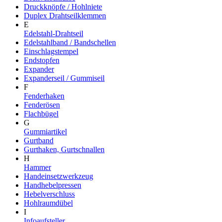
Druckknöpfe / Hohlniete
Duplex Drahtseilklemmen
E
Edelstahl-Drahtseil
Edelstahlband / Bandschellen
Einschlagstempel
Endstopfen
Expander
Expanderseil / Gummiseil
F
Fenderhaken
Fenderösen
Flachbügel
G
Gummiartikel
Gurtband
Gurthaken, Gurtschnallen
H
Hammer
Handeinsetzwerkzeug
Handhebelpressen
Hebelverschluss
Hohlraumdübel
I
Infoaufsteller