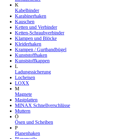
K
Kabelbinder
Karabinerhaken
Kauschen
Ketten und Verbinder
Ketten-Schraubverbinder
Klampen und Blöcke
Kleiderhaken
Krampen / Gurtbandbügel
Kunststoffhaken
Kunststoffkappen
L
Ladungssicherung
Locheisen
LOXX
M
Magnete
Mastplatten
MINAX Schnellverschlüsse
Muttern
Ö
Ösen und Scheiben
P
Planenhaken
Planenseile