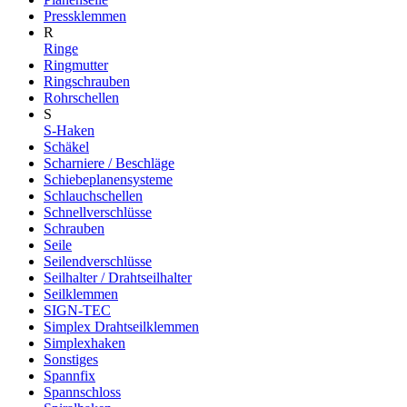
Pressklemmen
R
Ringe
Ringmutter
Ringschrauben
Rohrschellen
S
S-Haken
Schäkel
Scharniere / Beschläge
Schiebeplanensysteme
Schlauchschellen
Schnellverschlüsse
Schrauben
Seile
Seilendverschlüsse
Seilhalter / Drahtseilhalter
Seilklemmen
SIGN-TEC
Simplex Drahtseilklemmen
Simplexhaken
Sonstiges
Spannfix
Spannschloss