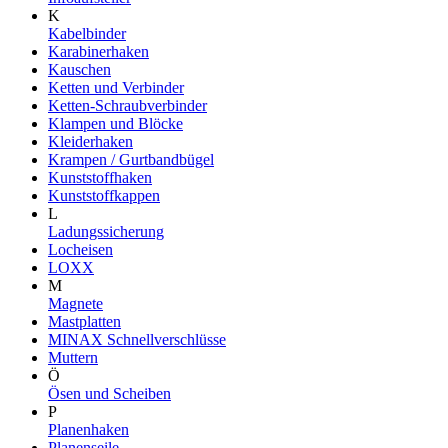
K
Kabelbinder
Karabinerhaken
Kauschen
Ketten und Verbinder
Ketten-Schraubverbinder
Klampen und Blöcke
Kleiderhaken
Krampen / Gurtbandbügel
Kunststoffhaken
Kunststoffkappen
L
Ladungssicherung
Locheisen
LOXX
M
Magnete
Mastplatten
MINAX Schnellverschlüsse
Muttern
Ö
Ösen und Scheiben
P
Planenhaken
Planenseile