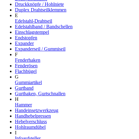
Druckknöpfe / Hohlniete
Duplex Drahtseilklemmen
E
Edelstahl-Drahtseil
Edelstahlband / Bandschellen
Einschlagstempel
Endstopfen
Expander
Expanderseil / Gummiseil
F
Fenderhaken
Fenderösen
Flachbügel
G
Gummiartikel
Gurtband
Gurthaken, Gurtschnallen
H
Hammer
Handeinsetzwerkzeug
Handhebelpressen
Hebelverschluss
Hohlraumdübel
I
Infoaufsteller