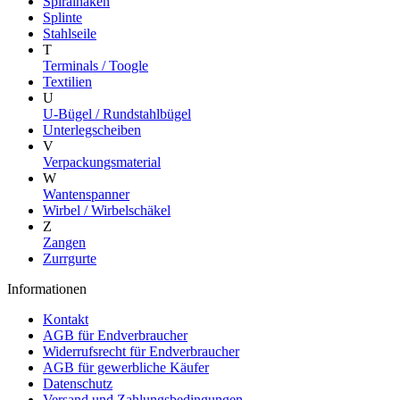
Spiralhaken
Splinte
Stahlseile
T
Terminals / Toogle
Textilien
U
U-Bügel / Rundstahlbügel
Unterlegscheiben
V
Verpackungsmaterial
W
Wantenspanner
Wirbel / Wirbelschäkel
Z
Zangen
Zurrgurte
Informationen
Kontakt
AGB für Endverbraucher
Widerrufsrecht für Endverbraucher
AGB für gewerbliche Käufer
Datenschutz
Versand und Zahlungsbedingungen