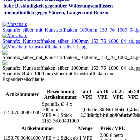
hohe Beständigkeit gegenüber
Witterungseinflüssen
unempfindlich gegen Säuren,
Laugen und Benzin
Spannfix Ø 4 x 1000 mm silber mit Kunststoffhaken und
Expanderseilschlaufe
Bezeichnung
ab 1
ab 10
ab 25
ab 50
Artikelnummer
Artikelnummer
VPE
VPE
VPE
VPE
Spannfix Ø 4 x
100 mm
2,00 €
netto
1,80 €
netto
1,60 €
netto
1,40 €
net
1153.76.00401000
VPE = 1 Stück
2,38 €
brutto*
2,14 €
brutto*
1,90 €
brutto*
1,67 €
bru
1153.76.00401000
Artikelnummer
Menge
Preis / VPE
2,00 €
netto
1153.76.00401000
VPE = 1 Stück
ab
1
VPE