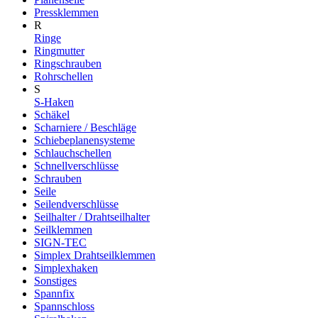
Pressklemmen
R
Ringe
Ringmutter
Ringschrauben
Rohrschellen
S
S-Haken
Schäkel
Scharniere / Beschläge
Schiebeplanensysteme
Schlauchschellen
Schnellverschlüsse
Schrauben
Seile
Seilendverschlüsse
Seilhalter / Drahtseilhalter
Seilklemmen
SIGN-TEC
Simplex Drahtseilklemmen
Simplexhaken
Sonstiges
Spannfix
Spannschloss