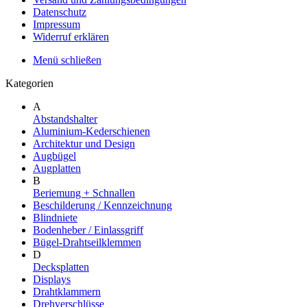
Datenschutz
Impressum
Widerruf erklären
Menü schließen
Kategorien
A
Abstandshalter
Aluminium-Kederschienen
Architektur und Design
Augbügel
Augplatten
B
Beriemung + Schnallen
Beschilderung / Kennzeichnung
Blindniete
Bodenheber / Einlassgriff
Bügel-Drahtseilklemmen
D
Decksplatten
Displays
Drahtklammern
Drehverschlüsse