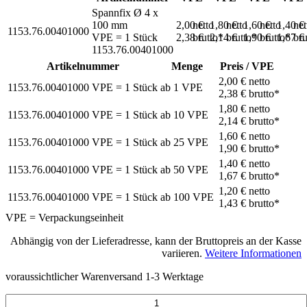
Spannfix Ø 4 x
100 mm
2,00 €
netto
1,80 €
netto
1,60 €
netto
1,40 €
net
1153.76.00401000
VPE = 1 Stück
2,38 €
brutto*
2,14 €
brutto*
1,90 €
brutto*
1,67 €
bru
1153.76.00401000
Artikelnummer
Menge
Preis / VPE
2,00 €
netto
1153.76.00401000
VPE = 1 Stück
ab
1
VPE
2,38 €
brutto*
1,80 €
netto
1153.76.00401000
VPE = 1 Stück
ab
10
VPE
2,14 €
brutto*
1,60 €
netto
1153.76.00401000
VPE = 1 Stück
ab
25
VPE
1,90 €
brutto*
1,40 €
netto
1153.76.00401000
VPE = 1 Stück
ab
50
VPE
1,67 €
brutto*
1,20 €
netto
1153.76.00401000
VPE = 1 Stück
ab
100
VPE
1,43 €
brutto*
VPE = Verpackungseinheit
Abhängig von der Lieferadresse, kann der Bruttopreis an der Kasse
variieren.
Weitere Informationen
voraussichtlicher Warenversand 1-3 Werktage