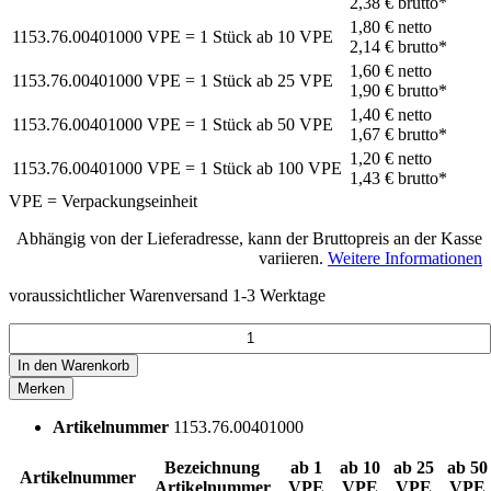
2,38 €
brutto*
1,80 €
netto
1153.76.00401000
VPE = 1 Stück
ab
10
VPE
2,14 €
brutto*
1,60 €
netto
1153.76.00401000
VPE = 1 Stück
ab
25
VPE
1,90 €
brutto*
1,40 €
netto
1153.76.00401000
VPE = 1 Stück
ab
50
VPE
1,67 €
brutto*
1,20 €
netto
1153.76.00401000
VPE = 1 Stück
ab
100
VPE
1,43 €
brutto*
VPE = Verpackungseinheit
Abhängig von der Lieferadresse, kann der Bruttopreis an der Kasse
variieren.
Weitere Informationen
voraussichtlicher Warenversand 1-3 Werktage
In den
Warenkorb
Merken
Artikelnummer
1153.76.00401000
Bezeichnung
ab 1
ab 10
ab 25
ab 50
Artikelnummer
Artikelnummer
VPE
VPE
VPE
VPE