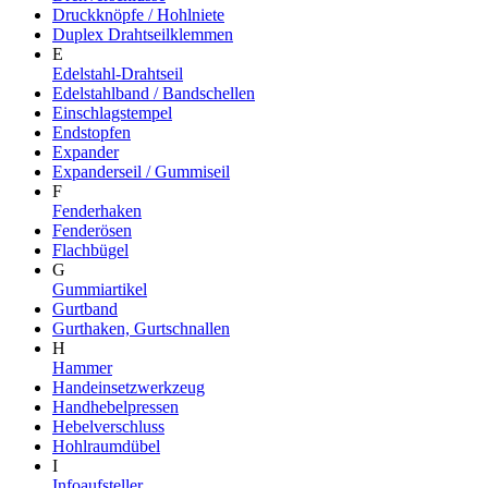
Druckknöpfe / Hohlniete
Duplex Drahtseilklemmen
E
Edelstahl-Drahtseil
Edelstahlband / Bandschellen
Einschlagstempel
Endstopfen
Expander
Expanderseil / Gummiseil
F
Fenderhaken
Fenderösen
Flachbügel
G
Gummiartikel
Gurtband
Gurthaken, Gurtschnallen
H
Hammer
Handeinsetzwerkzeug
Handhebelpressen
Hebelverschluss
Hohlraumdübel
I
Infoaufsteller