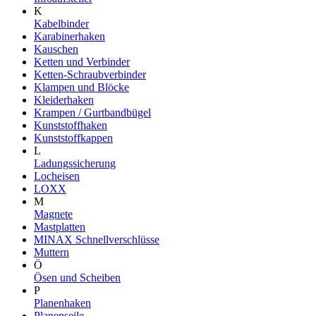
K
Kabelbinder
Karabinerhaken
Kauschen
Ketten und Verbinder
Ketten-Schraubverbinder
Klampen und Blöcke
Kleiderhaken
Krampen / Gurtbandbügel
Kunststoffhaken
Kunststoffkappen
L
Ladungssicherung
Locheisen
LOXX
M
Magnete
Mastplatten
MINAX Schnellverschlüsse
Muttern
Ö
Ösen und Scheiben
P
Planenhaken
Planenseile