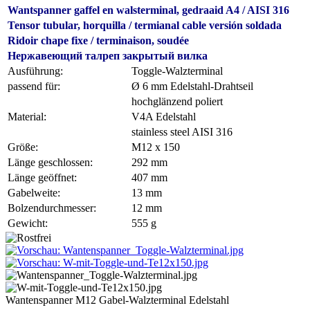
Wantspanner gaffel en walsterminal, gedraaid A4 / AISI 316
Tensor tubular, horquilla / termianal cable versión soldada
Ridoir chape fixe / terminaison, soudée
Нержавеющий талреп закрытый вилка
Ausführung:
Toggle-Walzterminal
passend für:
Ø 6 mm Edelstahl-Drahtseil
hochglänzend poliert
Material:
V4A Edelstahl
stainless steel AISI 316
Größe:
M12 x 150
Länge geschlossen:
292 mm
Länge geöffnet:
407 mm
Gabelweite:
13 mm
Bolzendurchmesser:
12 mm
Gewicht:
555 g
Wantenspanner M12 Gabel-Walzterminal Edelstahl