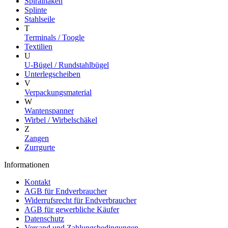
Spiralhaken
Splinte
Stahlseile
T
Terminals / Toogle
Textilien
U
U-Bügel / Rundstahlbügel
Unterlegscheiben
V
Verpackungsmaterial
W
Wantenspanner
Wirbel / Wirbelschäkel
Z
Zangen
Zurrgurte
Informationen
Kontakt
AGB für Endverbraucher
Widerrufsrecht für Endverbraucher
AGB für gewerbliche Käufer
Datenschutz
Versand und Zahlungsbedingungen