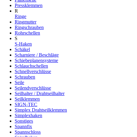
Pressklemmen
R
Ringe
Ringmutter
Ringschrauben
Rohrschellen
S
S-Haken
Schäkel
Scharniere / Beschläge
Schiebeplanensysteme
Schlauchschellen
Schnellverschlüsse
Schrauben
Seile
Seilendverschlüsse
Seilhalter / Drahtseilhalter
Seilklemmen
SIGN-TEC
Simplex Drahtseilklemmen
Simplexhaken
Sonstiges
Spannfix
Spannschloss