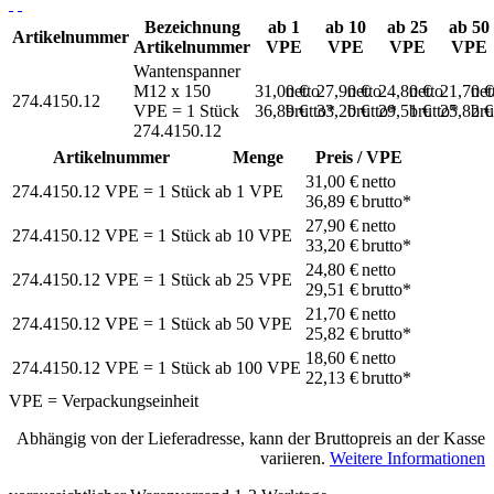
Bezeichnung
ab 1
ab 10
ab 25
ab 50
Artikelnummer
Artikelnummer
VPE
VPE
VPE
VPE
Wantenspanner
M12 x 150
31,00 €
netto
27,90 €
netto
24,80 €
netto
21,70 
net
274.4150.12
VPE = 1 Stück
36,89 €
brutto*
33,20 €
brutto*
29,51 €
brutto*
25,82 
bru
274.4150.12
Artikelnummer
Menge
Preis / VPE
31,00 €
netto
274.4150.12
VPE = 1 Stück
ab
1
VPE
36,89 €
brutto*
27,90 €
netto
274.4150.12
VPE = 1 Stück
ab
10
VPE
33,20 €
brutto*
24,80 €
netto
274.4150.12
VPE = 1 Stück
ab
25
VPE
29,51 €
brutto*
21,70 €
netto
274.4150.12
VPE = 1 Stück
ab
50
VPE
25,82 €
brutto*
18,60 €
netto
274.4150.12
VPE = 1 Stück
ab
100
VPE
22,13 €
brutto*
VPE = Verpackungseinheit
Abhängig von der Lieferadresse, kann der Bruttopreis an der Kasse
variieren.
Weitere Informationen