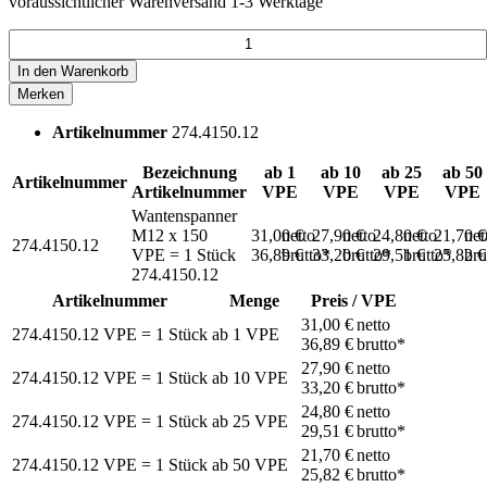
voraussichtlicher Warenversand 1-3 Werktage
In den
Warenkorb
Merken
Artikelnummer
274.4150.12
Bezeichnung
ab 1
ab 10
ab 25
ab 50
Artikelnummer
Artikelnummer
VPE
VPE
VPE
VPE
Wantenspanner
M12 x 150
31,00 €
netto
27,90 €
netto
24,80 €
netto
21,70 
net
274.4150.12
VPE = 1 Stück
36,89 €
brutto*
33,20 €
brutto*
29,51 €
brutto*
25,82 
bru
274.4150.12
Artikelnummer
Menge
Preis / VPE
31,00 €
netto
274.4150.12
VPE = 1 Stück
ab
1
VPE
36,89 €
brutto*
27,90 €
netto
274.4150.12
VPE = 1 Stück
ab
10
VPE
33,20 €
brutto*
24,80 €
netto
274.4150.12
VPE = 1 Stück
ab
25
VPE
29,51 €
brutto*
21,70 €
netto
274.4150.12
VPE = 1 Stück
ab
50
VPE
25,82 €
brutto*