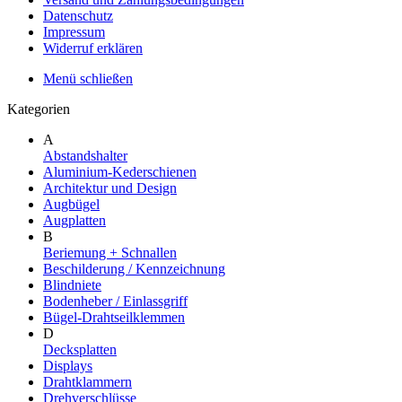
Datenschutz
Impressum
Widerruf erklären
Menü schließen
Kategorien
A
Abstandshalter
Aluminium-Kederschienen
Architektur und Design
Augbügel
Augplatten
B
Beriemung + Schnallen
Beschilderung / Kennzeichnung
Blindniete
Bodenheber / Einlassgriff
Bügel-Drahtseilklemmen
D
Decksplatten
Displays
Drahtklammern
Drehverschlüsse