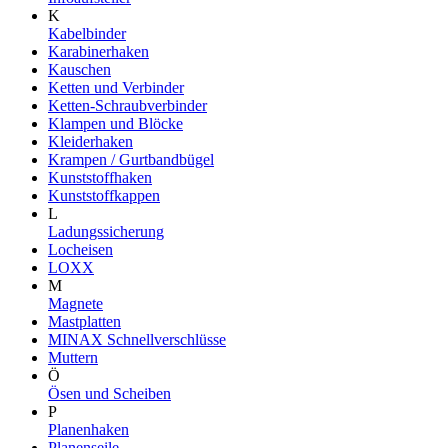
K
Kabelbinder
Karabinerhaken
Kauschen
Ketten und Verbinder
Ketten-Schraubverbinder
Klampen und Blöcke
Kleiderhaken
Krampen / Gurtbandbügel
Kunststoffhaken
Kunststoffkappen
L
Ladungssicherung
Locheisen
LOXX
M
Magnete
Mastplatten
MINAX Schnellverschlüsse
Muttern
Ö
Ösen und Scheiben
P
Planenhaken
Planenseile