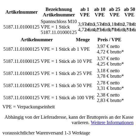
Bezeichnung
ab 1
ab 10
ab 25
ab 50
Artikelnummer
Artikelnummer
VPE
VPE
VPE
VPE
Spannschloss M10
3,97 €
netto
3,57 €
netto
3,18 €
netto
2,78 €
net
5187.11.01000125
VPE = 1 Stück
4,72 €
brutto*
4,25 €
brutto*
3,78 €
brutto*
3,31 €
bru
5187.11.01000125
Artikelnummer
Menge
Preis / VPE
3,97 €
netto
5187.11.01000125
VPE = 1 Stück
ab
1
VPE
4,72 €
brutto*
3,57 €
netto
5187.11.01000125
VPE = 1 Stück
ab
10
VPE
4,25 €
brutto*
3,18 €
netto
5187.11.01000125
VPE = 1 Stück
ab
25
VPE
3,78 €
brutto*
2,78 €
netto
5187.11.01000125
VPE = 1 Stück
ab
50
VPE
3,31 €
brutto*
2,38 €
netto
5187.11.01000125
VPE = 1 Stück
ab
100
VPE
2,83 €
brutto*
VPE = Verpackungseinheit
Abhängig von der Lieferadresse, kann der Bruttopreis an der Kasse
variieren.
Weitere Informationen
voraussichtlicher Warenversand 1-3 Werktage