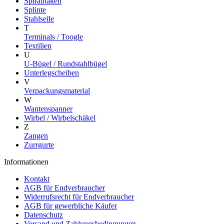
Spiralhaken
Splinte
Stahlseile
T
Terminals / Toogle
Textilien
U
U-Bügel / Rundstahlbügel
Unterlegscheiben
V
Verpackungsmaterial
W
Wantenspanner
Wirbel / Wirbelschäkel
Z
Zangen
Zurrgurte
Informationen
Kontakt
AGB für Endverbraucher
Widerrufsrecht für Endverbraucher
AGB für gewerbliche Käufer
Datenschutz
Versand und Zahlungsbedingungen