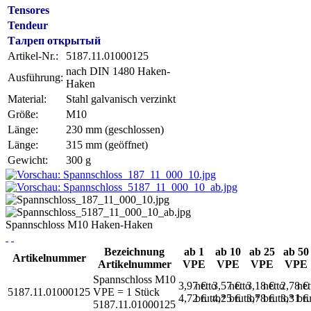
Tensores
Tendeur
Талреп открытый
Artikel-Nr.:
5187.11.01000125
nach DIN 1480 Haken-
Ausführung:
Haken
Material:
Stahl galvanisch verzinkt
Größe:
M10
Länge:
230 mm (geschlossen)
Länge:
315 mm (geöffnet)
Gewicht:
300 g
Spannschloss M10 Haken-Haken
Bezeichnung
ab 1
ab 10
ab 25
ab 50
Artikelnummer
Artikelnummer
VPE
VPE
VPE
VPE
Spannschloss M10
3,97 €
netto
3,57 €
netto
3,18 €
netto
2,78 €
net
5187.11.01000125
VPE = 1 Stück
4,72 €
brutto*
4,25 €
brutto*
3,78 €
brutto*
3,31 €
bru
5187.11.01000125