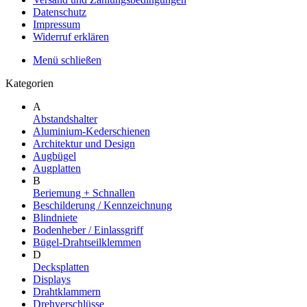
Datenschutz
Impressum
Widerruf erklären
Menü schließen
Kategorien
A
Abstandshalter
Aluminium-Kederschienen
Architektur und Design
Augbügel
Augplatten
B
Beriemung + Schnallen
Beschilderung / Kennzeichnung
Blindniete
Bodenheber / Einlassgriff
Bügel-Drahtseilklemmen
D
Decksplatten
Displays
Drahtklammern
Drehverschlüsse