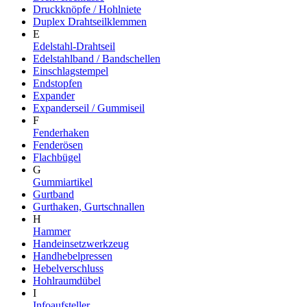
Druckknöpfe / Hohlniete
Duplex Drahtseilklemmen
E
Edelstahl-Drahtseil
Edelstahlband / Bandschellen
Einschlagstempel
Endstopfen
Expander
Expanderseil / Gummiseil
F
Fenderhaken
Fenderösen
Flachbügel
G
Gummiartikel
Gurtband
Gurthaken, Gurtschnallen
H
Hammer
Handeinsetzwerkzeug
Handhebelpressen
Hebelverschluss
Hohlraumdübel
I
Infoaufsteller