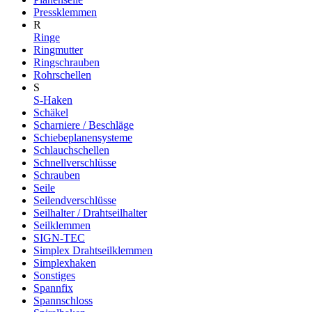
Pressklemmen
R
Ringe
Ringmutter
Ringschrauben
Rohrschellen
S
S-Haken
Schäkel
Scharniere / Beschläge
Schiebeplanensysteme
Schlauchschellen
Schnellverschlüsse
Schrauben
Seile
Seilendverschlüsse
Seilhalter / Drahtseilhalter
Seilklemmen
SIGN-TEC
Simplex Drahtseilklemmen
Simplexhaken
Sonstiges
Spannfix
Spannschloss