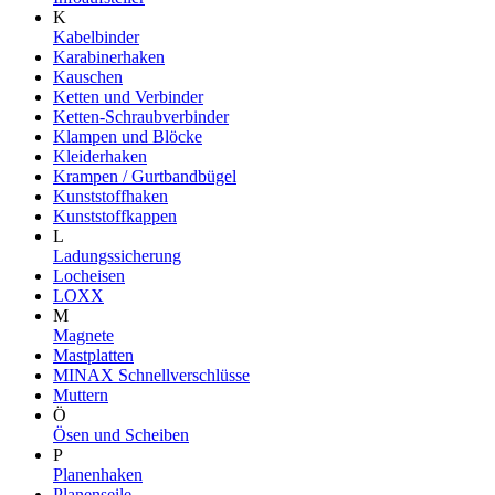
K
Kabelbinder
Karabinerhaken
Kauschen
Ketten und Verbinder
Ketten-Schraubverbinder
Klampen und Blöcke
Kleiderhaken
Krampen / Gurtbandbügel
Kunststoffhaken
Kunststoffkappen
L
Ladungssicherung
Locheisen
LOXX
M
Magnete
Mastplatten
MINAX Schnellverschlüsse
Muttern
Ö
Ösen und Scheiben
P
Planenhaken
Planenseile