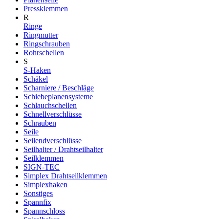
Pressklemmen
R
Ringe
Ringmutter
Ringschrauben
Rohrschellen
S
S-Haken
Schäkel
Scharniere / Beschläge
Schiebeplanensysteme
Schlauchschellen
Schnellverschlüsse
Schrauben
Seile
Seilendverschlüsse
Seilhalter / Drahtseilhalter
Seilklemmen
SIGN-TEC
Simplex Drahtseilklemmen
Simplexhaken
Sonstiges
Spannfix
Spannschloss