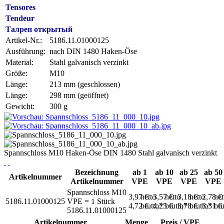
Tensores
Tendeur
Талреп открытый
Artikel-Nr.:
5186.11.01000125
Ausführung:
nach DIN 1480 Haken-Öse
Material:
Stahl galvanisch verzinkt
Größe:
M10
Länge:
213 mm (geschlossen)
Länge:
298 mm (geöffnet)
Gewicht:
300 g
Spannschloss M10 Haken-Öse DIN 1480 Stahl galvanisch verzinkt
Bezeichnung
ab 1
ab 10
ab 25
ab 50
Artikelnummer
Artikelnummer
VPE
VPE
VPE
VPE
Spannschloss M10
3,97 €
netto
3,57 €
netto
3,18 €
netto
2,78 €
net
5186.11.01000125
VPE = 1 Stück
4,72 €
brutto*
4,25 €
brutto*
3,78 €
brutto*
3,31 €
bru
5186.11.01000125
Artikelnummer
Menge
Preis / VPE