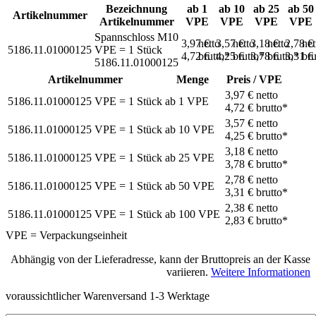
Bezeichnung
ab 1
ab 10
ab 25
ab 50
Artikelnummer
Artikelnummer
VPE
VPE
VPE
VPE
Spannschloss M10
3,97 €
netto
3,57 €
netto
3,18 €
netto
2,78 €
net
5186.11.01000125
VPE = 1 Stück
4,72 €
brutto*
4,25 €
brutto*
3,78 €
brutto*
3,31 €
bru
5186.11.01000125
Artikelnummer
Menge
Preis / VPE
3,97 €
netto
5186.11.01000125
VPE = 1 Stück
ab
1
VPE
4,72 €
brutto*
3,57 €
netto
5186.11.01000125
VPE = 1 Stück
ab
10
VPE
4,25 €
brutto*
3,18 €
netto
5186.11.01000125
VPE = 1 Stück
ab
25
VPE
3,78 €
brutto*
2,78 €
netto
5186.11.01000125
VPE = 1 Stück
ab
50
VPE
3,31 €
brutto*
2,38 €
netto
5186.11.01000125
VPE = 1 Stück
ab
100
VPE
2,83 €
brutto*
VPE = Verpackungseinheit
Abhängig von der Lieferadresse, kann der Bruttopreis an der Kasse
variieren.
Weitere Informationen
voraussichtlicher Warenversand 1-3 Werktage