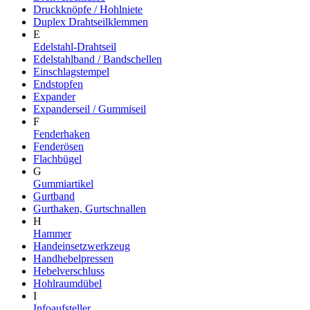
Druckknöpfe / Hohlniete
Duplex Drahtseilklemmen
E
Edelstahl-Drahtseil
Edelstahlband / Bandschellen
Einschlagstempel
Endstopfen
Expander
Expanderseil / Gummiseil
F
Fenderhaken
Fenderösen
Flachbügel
G
Gummiartikel
Gurtband
Gurthaken, Gurtschnallen
H
Hammer
Handeinsetzwerkzeug
Handhebelpressen
Hebelverschluss
Hohlraumdübel
I
Infoaufsteller