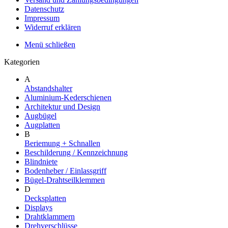
Datenschutz
Impressum
Widerruf erklären
Menü schließen
Kategorien
A
Abstandshalter
Aluminium-Kederschienen
Architektur und Design
Augbügel
Augplatten
B
Beriemung + Schnallen
Beschilderung / Kennzeichnung
Blindniete
Bodenheber / Einlassgriff
Bügel-Drahtseilklemmen
D
Decksplatten
Displays
Drahtklammern
Drehverschlüsse