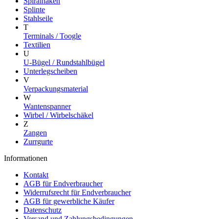
Spiralhaken
Splinte
Stahlseile
T
Terminals / Toogle
Textilien
U
U-Bügel / Rundstahlbügel
Unterlegscheiben
V
Verpackungsmaterial
W
Wantenspanner
Wirbel / Wirbelschäkel
Z
Zangen
Zurrgurte
Informationen
Kontakt
AGB für Endverbraucher
Widerrufsrecht für Endverbraucher
AGB für gewerbliche Käufer
Datenschutz
Versand und Zahlungsbedingungen