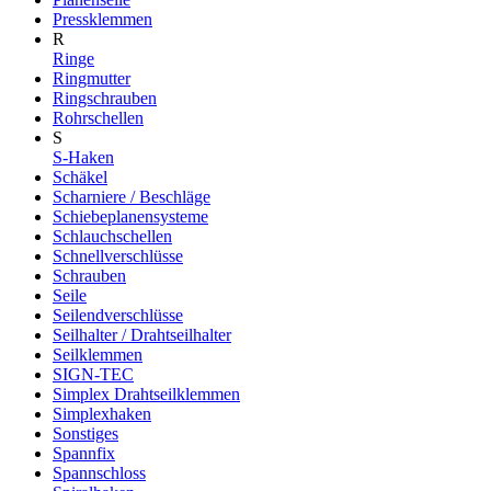
Pressklemmen
R
Ringe
Ringmutter
Ringschrauben
Rohrschellen
S
S-Haken
Schäkel
Scharniere / Beschläge
Schiebeplanensysteme
Schlauchschellen
Schnellverschlüsse
Schrauben
Seile
Seilendverschlüsse
Seilhalter / Drahtseilhalter
Seilklemmen
SIGN-TEC
Simplex Drahtseilklemmen
Simplexhaken
Sonstiges
Spannfix
Spannschloss