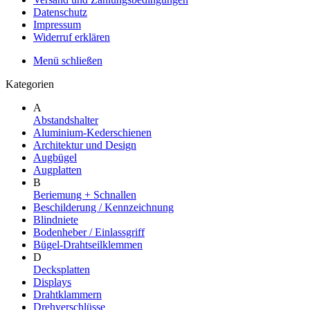
Datenschutz
Impressum
Widerruf erklären
Menü schließen
Kategorien
A
Abstandshalter
Aluminium-Kederschienen
Architektur und Design
Augbügel
Augplatten
B
Beriemung + Schnallen
Beschilderung / Kennzeichnung
Blindniete
Bodenheber / Einlassgriff
Bügel-Drahtseilklemmen
D
Decksplatten
Displays
Drahtklammern
Drehverschlüsse