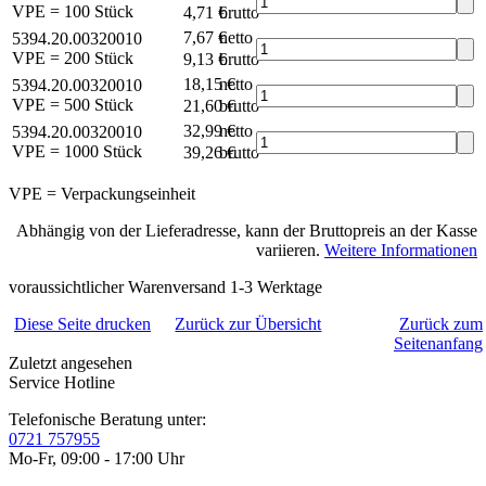
VPE = 100 Stück
4,71 €
brutto*
7,67 €
netto
5394.20.00320010
VPE = 200 Stück
9,13 €
brutto*
18,15 €
netto
5394.20.00320010
VPE = 500 Stück
21,60 €
brutto*
32,99 €
netto
5394.20.00320010
VPE = 1000 Stück
39,26 €
brutto*
VPE = Verpackungseinheit
Abhängig von der Lieferadresse, kann der Bruttopreis an der Kasse
variieren.
Weitere Informationen
voraussichtlicher Warenversand 1-3 Werktage
Diese Seite drucken
Zurück zur Übersicht
Zurück zum
Seitenanfang
Zuletzt angesehen
Service Hotline
Telefonische Beratung unter:
0721 757955
Mo-Fr, 09:00 - 17:00 Uhr