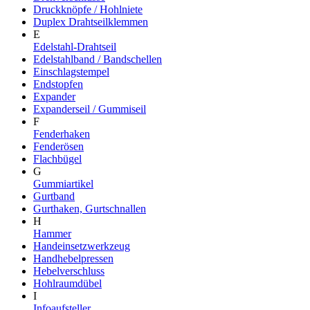
Druckknöpfe / Hohlniete
Duplex Drahtseilklemmen
E
Edelstahl-Drahtseil
Edelstahlband / Bandschellen
Einschlagstempel
Endstopfen
Expander
Expanderseil / Gummiseil
F
Fenderhaken
Fenderösen
Flachbügel
G
Gummiartikel
Gurtband
Gurthaken, Gurtschnallen
H
Hammer
Handeinsetzwerkzeug
Handhebelpressen
Hebelverschluss
Hohlraumdübel
I
Infoaufsteller