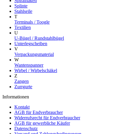
Spiralhaken
Splinte
Stahlseile
T
Terminals / Toogle
Textilien
U
U-Bügel / Rundstahlbügel
Unterlegscheiben
V
Verpackungsmaterial
W
Wantenspanner
Wirbel / Wirbelschäkel
Z
Zangen
Zurrgurte
Informationen
Kontakt
AGB für Endverbraucher
Widerrufsrecht für Endverbraucher
AGB für gewerbliche Käufer
Datenschutz
Versand und Zahlungsbedingungen