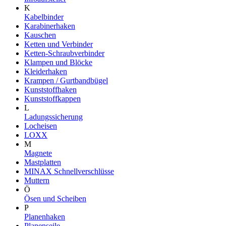
K
Kabelbinder
Karabinerhaken
Kauschen
Ketten und Verbinder
Ketten-Schraubverbinder
Klampen und Blöcke
Kleiderhaken
Krampen / Gurtbandbügel
Kunststoffhaken
Kunststoffkappen
L
Ladungssicherung
Locheisen
LOXX
M
Magnete
Mastplatten
MINAX Schnellverschlüsse
Muttern
Ö
Ösen und Scheiben
P
Planenhaken
Planenseile