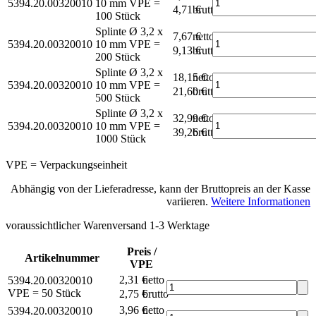
5394.20.00320010
10 mm
VPE =
4,71 €
brutto*
100 Stück
Splinte Ø 3,2 x
7,67 €
netto
5394.20.00320010
10 mm
VPE =
9,13 €
brutto*
200 Stück
Splinte Ø 3,2 x
18,15 €
netto
5394.20.00320010
10 mm
VPE =
21,60 €
brutto*
500 Stück
Splinte Ø 3,2 x
32,99 €
netto
5394.20.00320010
10 mm
VPE =
39,26 €
brutto*
1000 Stück
VPE = Verpackungseinheit
Abhängig von der Lieferadresse, kann der Bruttopreis an der Kasse
variieren.
Weitere Informationen
voraussichtlicher Warenversand 1-3 Werktage
Preis /
Artikelnummer
VPE
2,31 €
netto
5394.20.00320010
VPE = 50 Stück
2,75 €
brutto*
3,96 €
netto
5394.20.00320010