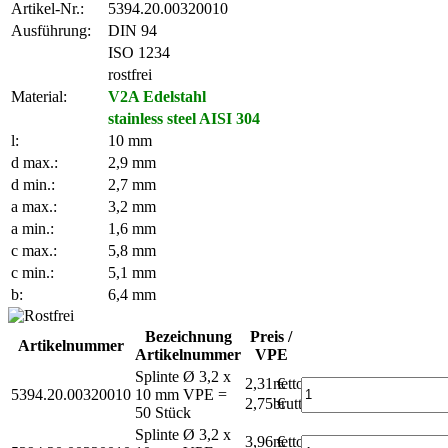
Artikel-Nr.:
5394.20.00320010
Ausführung:
DIN 94
ISO 1234
rostfrei
Material:
V2A Edelstahl
stainless steel AISI 304
l:
10 mm
d max.:
2,9 mm
d min.:
2,7 mm
a max.:
3,2 mm
a min.:
1,6 mm
c max.:
5,8 mm
c min.:
5,1 mm
b:
6,4 mm
Bezeichnung
Preis /
Artikelnummer
Artikelnummer
VPE
Splinte Ø 3,2 x
2,31 €
netto
5394.20.00320010
10 mm
VPE =
2,75 €
brutto*
50 Stück
Splinte Ø 3,2 x
3,96 €
netto