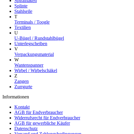
Spiralhaken
Splinte
Stahlseile
T
Terminals / Toogle
Textilien
U
U-Bügel / Rundstahlbügel
Unterlegscheiben
V
Verpackungsmaterial
W
Wantenspanner
Wirbel / Wirbelschäkel
Z
Zangen
Zurrgurte
Informationen
Kontakt
AGB für Endverbraucher
Widerrufsrecht für Endverbraucher
AGB für gewerbliche Käufer
Datenschutz
Versand und Zahlungsbedingungen