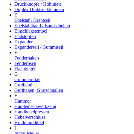
Druckknöpfe / Hohlniete
Duplex Drahtseilklemmen
E
Edelstahl-Drahtseil
Edelstahlband / Bandschellen
Einschlagstempel
Endstopfen
Expander
Expanderseil / Gummiseil
F
Fenderhaken
Fenderösen
Flachbügel
G
Gummiartikel
Gurtband
Gurthaken, Gurtschnallen
H
Hammer
Handeinsetzwerkzeug
Handhebelpressen
Hebelverschluss
Hohlraumdübel
I
Infoaufsteller