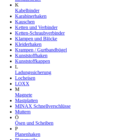
K
Kabelbinder
Karabinerhaken
Kauschen
Ketten und Verbinder
Ketten-Schraubverbinder
Klampen und Blöcke
Kleiderhaken
Krampen / Gurtbandbügel
Kunststoffhaken
Kunststoffkappen
L
Ladungssicherung
Locheisen
LOXX
M
Magnete
Mastplatten
MINAX Schnellverschlüsse
Muttern
Ö
Ösen und Scheiben
P
Planenhaken
Planenseile