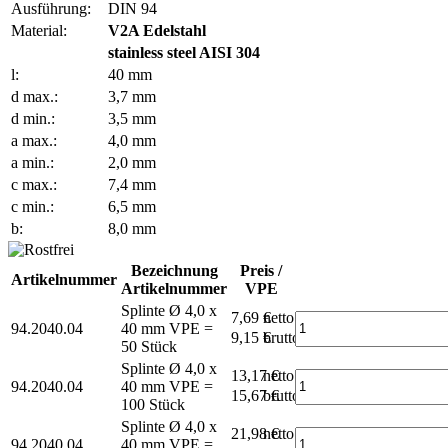
Ausführung:
DIN 94
Material:
V2A Edelstahl
stainless steel AISI 304
l:
40 mm
d max.:
3,7 mm
d min.:
3,5 mm
a max.:
4,0 mm
a min.:
2,0 mm
c max.:
7,4 mm
c min.:
6,5 mm
b:
8,0 mm
Bezeichnung
Preis /
Artikelnummer
Artikelnummer
VPE
Splinte Ø 4,0 x
7,69 €
netto
94.2040.04
40 mm
VPE =
9,15 €
brutto*
50 Stück
Splinte Ø 4,0 x
13,17 €
netto
94.2040.04
40 mm
VPE =
15,67 €
brutto*
100 Stück
Splinte Ø 4,0 x
21,98 €
netto
94.2040.04
40 mm
VPE =