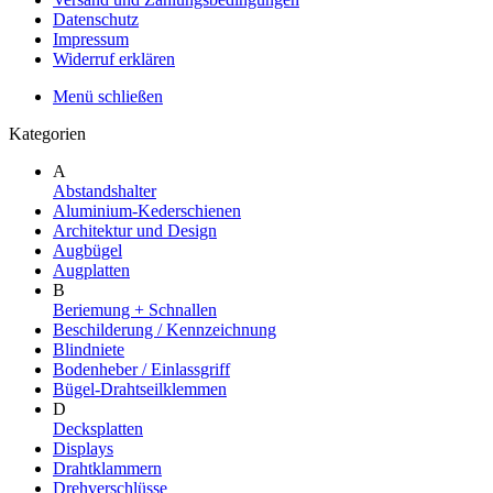
Datenschutz
Impressum
Widerruf erklären
Menü schließen
Kategorien
A
Abstandshalter
Aluminium-Kederschienen
Architektur und Design
Augbügel
Augplatten
B
Beriemung + Schnallen
Beschilderung / Kennzeichnung
Blindniete
Bodenheber / Einlassgriff
Bügel-Drahtseilklemmen
D
Decksplatten
Displays
Drahtklammern
Drehverschlüsse