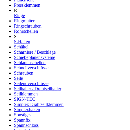
Pressklemmen
R
Ringe
Ringmutter
Ringschrauben
Rohrschellen
S
S-Haken
Schäkel
Scharniere / Beschläge
Schiebeplanensysteme
Schlauchschellen
Schnellverschlüsse
Schrauben
Seile
Seilendverschlüsse
Seilhalter / Drahtseilhalter
Seilklemmen
SIGN-TEC
Simplex Drahtseilklemmen
Simplexhaken
Sonstiges
Spannfix
Spannschloss