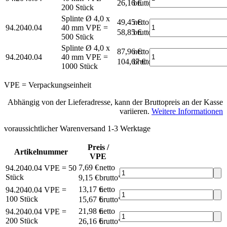
26,16 €
brutto*
200 Stück
Splinte Ø 4,0 x
49,45 €
netto
94.2040.04
40 mm
VPE =
58,85 €
brutto*
500 Stück
Splinte Ø 4,0 x
87,96 €
netto
94.2040.04
40 mm
VPE =
104,67 €
brutto*
1000 Stück
VPE = Verpackungseinheit
Abhängig von der Lieferadresse, kann der Bruttopreis an der Kasse
variieren.
Weitere Informationen
voraussichtlicher Warenversand 1-3 Werktage
Preis /
Artikelnummer
VPE
7,69 €
netto
94.2040.04
VPE = 50
Stück
9,15 €
brutto*
13,17 €
netto
94.2040.04
VPE =
100 Stück
15,67 €
brutto*
21,98 €
netto
94.2040.04
VPE =
200 Stück
26,16 €
brutto*