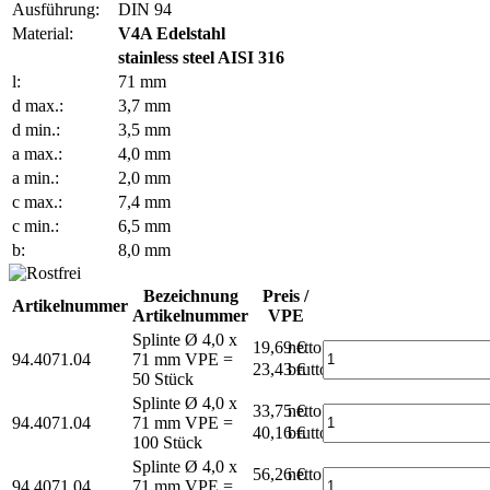
Ausführung:
DIN 94
Material:
V4A Edelstahl
stainless steel AISI 316
l:
71 mm
d max.:
3,7 mm
d min.:
3,5 mm
a max.:
4,0 mm
a min.:
2,0 mm
c max.:
7,4 mm
c min.:
6,5 mm
b:
8,0 mm
Bezeichnung
Preis /
Artikelnummer
Artikelnummer
VPE
Splinte Ø 4,0 x
19,69 €
netto
94.4071.04
71 mm
VPE =
23,43 €
brutto*
50 Stück
Splinte Ø 4,0 x
33,75 €
netto
94.4071.04
71 mm
VPE =
40,16 €
brutto*
100 Stück
Splinte Ø 4,0 x
56,26 €
netto
94.4071.04
71 mm
VPE =