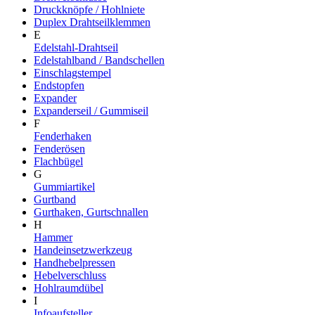
Druckknöpfe / Hohlniete
Duplex Drahtseilklemmen
E
Edelstahl-Drahtseil
Edelstahlband / Bandschellen
Einschlagstempel
Endstopfen
Expander
Expanderseil / Gummiseil
F
Fenderhaken
Fenderösen
Flachbügel
G
Gummiartikel
Gurtband
Gurthaken, Gurtschnallen
H
Hammer
Handeinsetzwerkzeug
Handhebelpressen
Hebelverschluss
Hohlraumdübel
I
Infoaufsteller