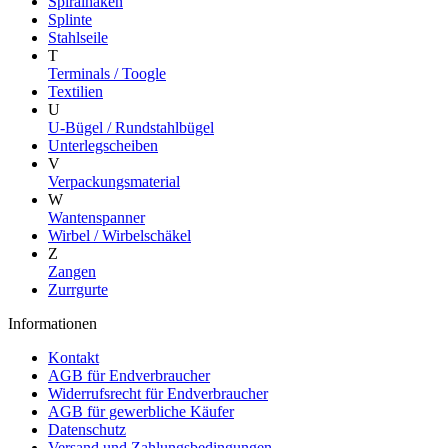
Spiralhaken
Splinte
Stahlseile
T
Terminals / Toogle
Textilien
U
U-Bügel / Rundstahlbügel
Unterlegscheiben
V
Verpackungsmaterial
W
Wantenspanner
Wirbel / Wirbelschäkel
Z
Zangen
Zurrgurte
Informationen
Kontakt
AGB für Endverbraucher
Widerrufsrecht für Endverbraucher
AGB für gewerbliche Käufer
Datenschutz
Versand und Zahlungsbedingungen