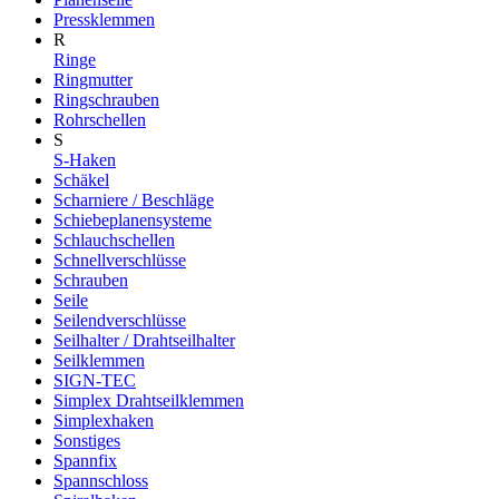
Pressklemmen
R
Ringe
Ringmutter
Ringschrauben
Rohrschellen
S
S-Haken
Schäkel
Scharniere / Beschläge
Schiebeplanensysteme
Schlauchschellen
Schnellverschlüsse
Schrauben
Seile
Seilendverschlüsse
Seilhalter / Drahtseilhalter
Seilklemmen
SIGN-TEC
Simplex Drahtseilklemmen
Simplexhaken
Sonstiges
Spannfix
Spannschloss