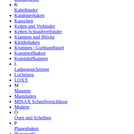
K
Kabelbinder
Karabinerhaken
Kauschen
Ketten und Verbinder
Ketten-Schraubverbinder
Klampen und Blöcke
Kleiderhaken
Krampen / Gurtbandbügel
Kunststoffhaken
Kunststoffkappen
L
Ladungssicherung
Locheisen
LOXX
M
Magnete
Mastplatten
MINAX Schnellverschlüsse
Muttern
Ö
Ösen und Scheiben
P
Planenhaken
Planenseile