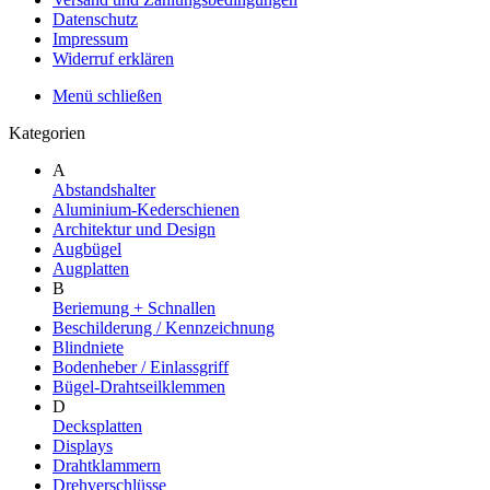
Datenschutz
Impressum
Widerruf erklären
Menü schließen
Kategorien
A
Abstandshalter
Aluminium-Kederschienen
Architektur und Design
Augbügel
Augplatten
B
Beriemung + Schnallen
Beschilderung / Kennzeichnung
Blindniete
Bodenheber / Einlassgriff
Bügel-Drahtseilklemmen
D
Decksplatten
Displays
Drahtklammern
Drehverschlüsse