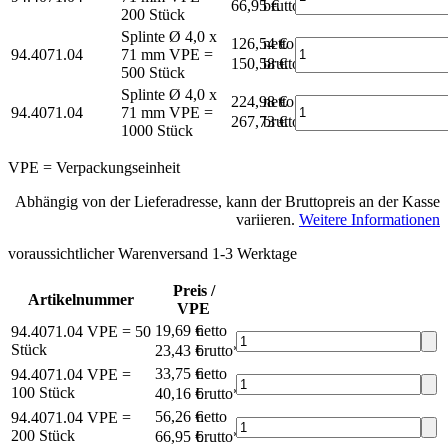
66,95 €
brutto*
200 Stück
Splinte Ø 4,0 x
126,54 €
netto
94.4071.04
71 mm
VPE =
150,58 €
brutto*
500 Stück
Splinte Ø 4,0 x
224,98 €
netto
94.4071.04
71 mm
VPE =
267,73 €
brutto*
1000 Stück
VPE = Verpackungseinheit
Abhängig von der Lieferadresse, kann der Bruttopreis an der Kasse
variieren.
Weitere Informationen
voraussichtlicher Warenversand 1-3 Werktage
Preis /
Artikelnummer
VPE
19,69 €
netto
94.4071.04
VPE = 50
Stück
23,43 €
brutto*
33,75 €
netto
94.4071.04
VPE =
100 Stück
40,16 €
brutto*
56,26 €
netto
94.4071.04
VPE =
200 Stück
66,95 €
brutto*