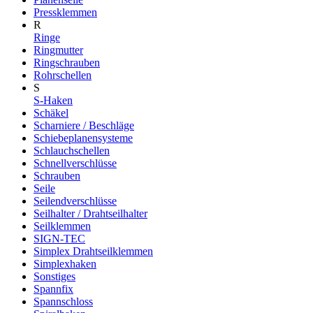
Pressklemmen
R
Ringe
Ringmutter
Ringschrauben
Rohrschellen
S
S-Haken
Schäkel
Scharniere / Beschläge
Schiebeplanensysteme
Schlauchschellen
Schnellverschlüsse
Schrauben
Seile
Seilendverschlüsse
Seilhalter / Drahtseilhalter
Seilklemmen
SIGN-TEC
Simplex Drahtseilklemmen
Simplexhaken
Sonstiges
Spannfix
Spannschloss