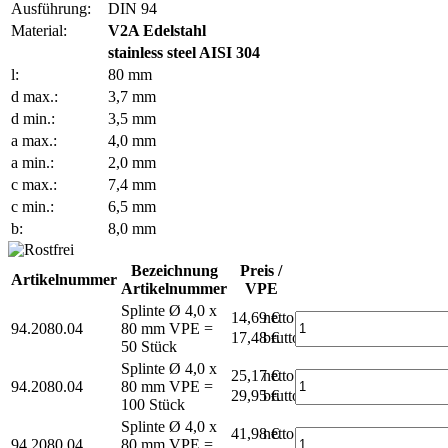
Ausführung:
DIN 94
Material:
V2A Edelstahl
stainless steel AISI 304
l:
80 mm
d max.:
3,7 mm
d min.:
3,5 mm
a max.:
4,0 mm
a min.:
2,0 mm
c max.:
7,4 mm
c min.:
6,5 mm
b:
8,0 mm
Bezeichnung
Preis /
Artikelnummer
Artikelnummer
VPE
Splinte Ø 4,0 x
14,69 €
netto
94.2080.04
80 mm
VPE =
17,48 €
brutto*
50 Stück
Splinte Ø 4,0 x
25,17 €
netto
94.2080.04
80 mm
VPE =
29,95 €
brutto*
100 Stück
Splinte Ø 4,0 x
41,98 €
netto
94.2080.04
80 mm
VPE =