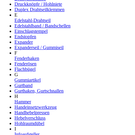
Druckknöpfe / Hohlniete
Duplex Drahtseilklemmen
E
Edelstahl-Drahtseil
Edelstahlband / Bandschellen
Einschlagstempel
Endstopfen
Expander
Expanderseil / Gummiseil
F
Fenderhaken
Fenderösen
Flachbügel
G
Gummiartikel
Gurtband
Gurthaken, Gurtschnallen
H
Hammer
Handeinsetzwerkzeug
Handhebelpressen
Hebelverschluss
Hohlraumdübel
I
Infoaufsteller