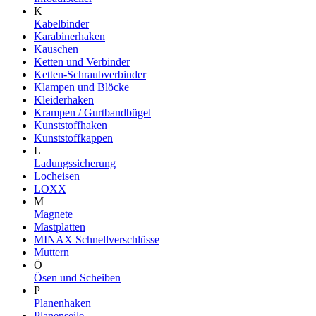
K
Kabelbinder
Karabinerhaken
Kauschen
Ketten und Verbinder
Ketten-Schraubverbinder
Klampen und Blöcke
Kleiderhaken
Krampen / Gurtbandbügel
Kunststoffhaken
Kunststoffkappen
L
Ladungssicherung
Locheisen
LOXX
M
Magnete
Mastplatten
MINAX Schnellverschlüsse
Muttern
Ö
Ösen und Scheiben
P
Planenhaken
Planenseile