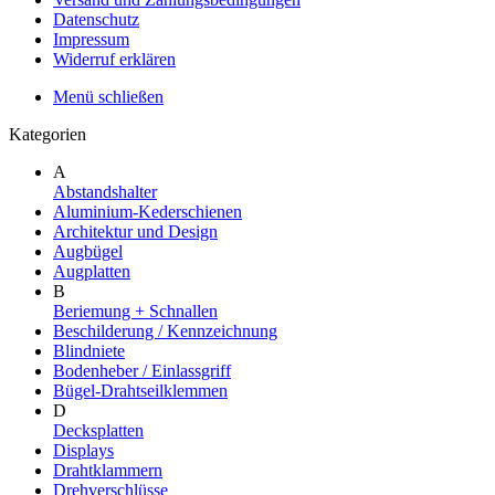
Datenschutz
Impressum
Widerruf erklären
Menü schließen
Kategorien
A
Abstandshalter
Aluminium-Kederschienen
Architektur und Design
Augbügel
Augplatten
B
Beriemung + Schnallen
Beschilderung / Kennzeichnung
Blindniete
Bodenheber / Einlassgriff
Bügel-Drahtseilklemmen
D
Decksplatten
Displays
Drahtklammern
Drehverschlüsse