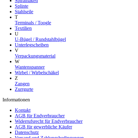
Spiralhaken
Splinte
Stahlseile
T
Terminals / Toogle
Textilien
U
U-Bügel / Rundstahlbügel
Unterlegscheiben
V
Verpackungsmaterial
W
Wantenspanner
Wirbel / Wirbelschäkel
Z
Zangen
Zurrgurte
Informationen
Kontakt
AGB für Endverbraucher
Widerrufsrecht für Endverbraucher
AGB für gewerbliche Käufer
Datenschutz
Versand und Zahlungsbedingungen