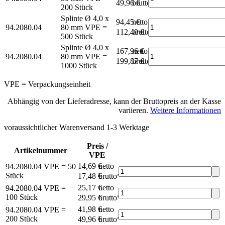
49,96 €
brutto*
200 Stück
Splinte Ø 4,0 x
94,45 €
netto
94.2080.04
80 mm
VPE =
112,40 €
brutto*
500 Stück
Splinte Ø 4,0 x
167,96 €
netto
94.2080.04
80 mm
VPE =
199,87 €
brutto*
1000 Stück
VPE = Verpackungseinheit
Abhängig von der Lieferadresse, kann der Bruttopreis an der Kasse
variieren.
Weitere Informationen
voraussichtlicher Warenversand 1-3 Werktage
Preis /
Artikelnummer
VPE
14,69 €
netto
94.2080.04
VPE = 50
Stück
17,48 €
brutto*
25,17 €
netto
94.2080.04
VPE =
100 Stück
29,95 €
brutto*
41,98 €
netto
94.2080.04
VPE =
200 Stück
49,96 €
brutto*