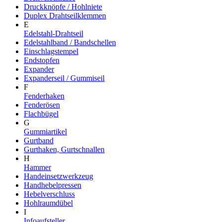
Druckknöpfe / Hohlniete
Duplex Drahtseilklemmen
E
Edelstahl-Drahtseil
Edelstahlband / Bandschellen
Einschlagstempel
Endstopfen
Expander
Expanderseil / Gummiseil
F
Fenderhaken
Fenderösen
Flachbügel
G
Gummiartikel
Gurtband
Gurthaken, Gurtschnallen
H
Hammer
Handeinsetzwerkzeug
Handhebelpressen
Hebelverschluss
Hohlraumdübel
I
Infoaufsteller