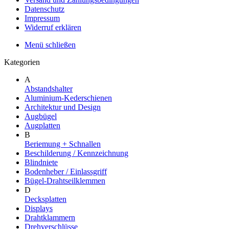
Datenschutz
Impressum
Widerruf erklären
Menü schließen
Kategorien
A
Abstandshalter
Aluminium-Kederschienen
Architektur und Design
Augbügel
Augplatten
B
Beriemung + Schnallen
Beschilderung / Kennzeichnung
Blindniete
Bodenheber / Einlassgriff
Bügel-Drahtseilklemmen
D
Decksplatten
Displays
Drahtklammern
Drehverschlüsse