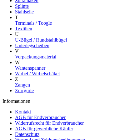
Spiralhaken
Splinte
Stahlseile
T
Terminals / Toogle
Textilien
U
U-Bügel / Rundstahlbügel
Unterlegscheiben
V
Verpackungsmaterial
W
Wantenspanner
Wirbel / Wirbelschäkel
Z
Zangen
Zurrgurte
Informationen
Kontakt
AGB für Endverbraucher
Widerrufsrecht für Endverbraucher
AGB für gewerbliche Käufer
Datenschutz
Versand und Zahlungsbedingungen