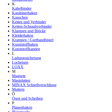
K
Kabelbinder
Karabinerhaken
Kauschen
Ketten und Verbinder
Ketten-Schraubverbinder
Klampen und Blöcke
Kleiderhaken
Krampen / Gurtbandbügel
Kunststoffhaken
Kunststoffkappen
L
Ladungssicherung
Locheisen
LOXX
M
Magnete
Mastplatten
MINAX Schnellverschlüsse
Muttern
Ö
Ösen und Scheiben
P
Planenhaken
Planenseile