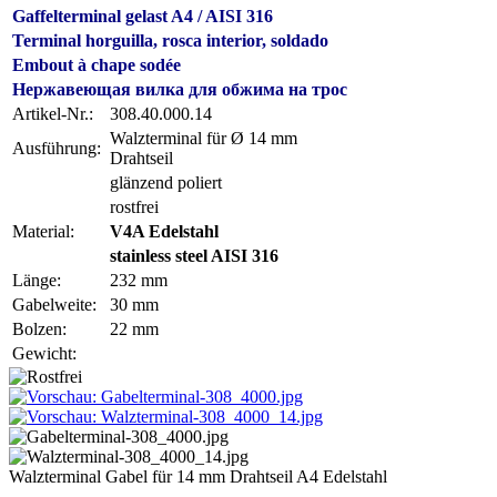
Gaffelterminal gelast A4 / AISI 316
Terminal horguilla, rosca interior, soldado
Embout à chape sodée
Нержавеющая вилка для обжима на трос
Artikel-Nr.:
308.40.000.14
Walzterminal für Ø 14 mm
Ausführung:
Drahtseil
glänzend poliert
rostfrei
Material:
V4A Edelstahl
stainless steel AISI 316
Länge:
232 mm
Gabelweite:
30 mm
Bolzen:
22 mm
Gewicht:
Walzterminal Gabel für 14 mm Drahtseil A4 Edelstahl