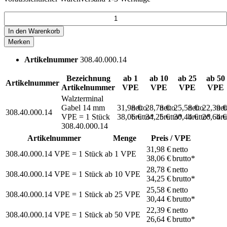
In den
Warenkorb
Merken
Artikelnummer
308.40.000.14
Bezeichnung
ab 1
ab 10
ab 25
ab 50
Artikelnummer
Artikelnummer
VPE
VPE
VPE
VPE
Walzterminal
Gabel 14 mm
31,98 €
netto
28,78 €
netto
25,58 €
netto
22,39 
net
308.40.000.14
VPE = 1 Stück
38,06 €
brutto*
34,25 €
brutto*
30,44 €
brutto*
26,64 
bru
308.40.000.14
Artikelnummer
Menge
Preis / VPE
31,98 €
netto
308.40.000.14
VPE = 1 Stück
ab
1
VPE
38,06 €
brutto*
28,78 €
netto
308.40.000.14
VPE = 1 Stück
ab
10
VPE
34,25 €
brutto*
25,58 €
netto
308.40.000.14
VPE = 1 Stück
ab
25
VPE
30,44 €
brutto*
22,39 €
netto
308.40.000.14
VPE = 1 Stück
ab
50
VPE
26,64 €
brutto*