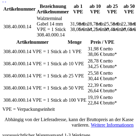
Bezeichnung
ab 1
ab 10
ab 25
ab 50
Artikelnummer
Artikelnummer
VPE
VPE
VPE
VPE
Walzterminal
Gabel 14 mm
31,98 €
netto
28,78 €
netto
25,58 €
netto
22,39 
net
308.40.000.14
VPE = 1 Stück
38,06 €
brutto*
34,25 €
brutto*
30,44 €
brutto*
26,64 
bru
308.40.000.14
Artikelnummer
Menge
Preis / VPE
31,98 €
netto
308.40.000.14
VPE = 1 Stück
ab
1
VPE
38,06 €
brutto*
28,78 €
netto
308.40.000.14
VPE = 1 Stück
ab
10
VPE
34,25 €
brutto*
25,58 €
netto
308.40.000.14
VPE = 1 Stück
ab
25
VPE
30,44 €
brutto*
22,39 €
netto
308.40.000.14
VPE = 1 Stück
ab
50
VPE
26,64 €
brutto*
19,19 €
netto
308.40.000.14
VPE = 1 Stück
ab
100
VPE
22,84 €
brutto*
VPE = Verpackungseinheit
Abhängig von der Lieferadresse, kann der Bruttopreis an der Kasse
variieren.
Weitere Informationen
voraussichtlicher Warenversand 1-3 Werktage