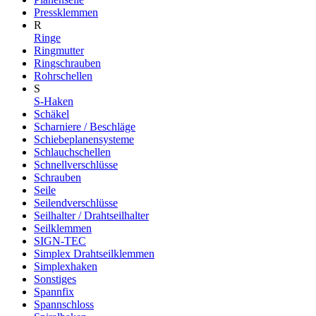
Pressklemmen
R
Ringe
Ringmutter
Ringschrauben
Rohrschellen
S
S-Haken
Schäkel
Scharniere / Beschläge
Schiebeplanensysteme
Schlauchschellen
Schnellverschlüsse
Schrauben
Seile
Seilendverschlüsse
Seilhalter / Drahtseilhalter
Seilklemmen
SIGN-TEC
Simplex Drahtseilklemmen
Simplexhaken
Sonstiges
Spannfix
Spannschloss