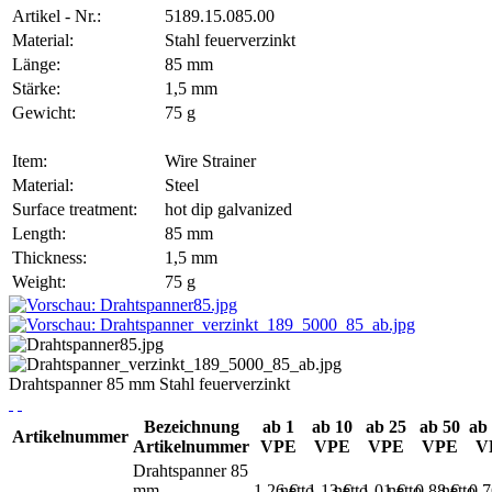
Artikel - Nr.:
5189.15.085.00
Material:
Stahl feuerverzinkt
Länge:
85 mm
Stärke:
1,5 mm
Gewicht:
75 g
Item:
Wire Strainer
Material:
Steel
Surface treatment:
hot dip galvanized
Length:
85 mm
Thickness:
1,5 mm
Weight:
75 g
Drahtspanner 85 mm Stahl feuerverzinkt
Bezeichnung
ab 1
ab 10
ab 25
ab 50
ab
Artikelnummer
Artikelnummer
VPE
VPE
VPE
VPE
V
Drahtspanner 85
mm
1,26 €
netto
1,13 €
netto
1,01 €
netto
0,88 €
netto
0,