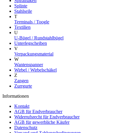
Spiralhaken
Splinte
Stahlseile
T
Terminals / Toogle
Textilien
U
U-Bügel / Rundstahlbügel
Unterlegscheiben
V
Verpackungsmaterial
W
Wantenspanner
Wirbel / Wirbelschäkel
Z
Zangen
Zurrgurte
Informationen
Kontakt
AGB für Endverbraucher
Widerrufsrecht für Endverbraucher
AGB für gewerbliche Käufer
Datenschutz
Versand und Zahlungsbedingungen