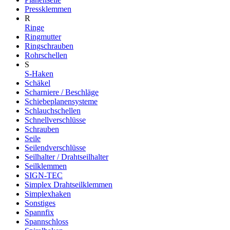
Pressklemmen
R
Ringe
Ringmutter
Ringschrauben
Rohrschellen
S
S-Haken
Schäkel
Scharniere / Beschläge
Schiebeplanensysteme
Schlauchschellen
Schnellverschlüsse
Schrauben
Seile
Seilendverschlüsse
Seilhalter / Drahtseilhalter
Seilklemmen
SIGN-TEC
Simplex Drahtseilklemmen
Simplexhaken
Sonstiges
Spannfix
Spannschloss