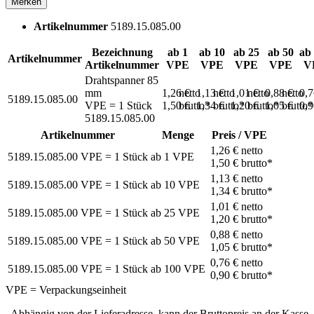
Merken
Artikelnummer
5189.15.085.00
Bezeichnung
ab 1
ab 10
ab 25
ab 50
ab
Artikelnummer
Artikelnummer
VPE
VPE
VPE
VPE
V
Drahtspanner 85
mm
1,26 €
netto
1,13 €
netto
1,01 €
netto
0,88 €
netto
0,
5189.15.085.00
VPE = 1 Stück
1,50 €
brutto*
1,34 €
brutto*
1,20 €
brutto*
1,05 €
brutto*
0,
5189.15.085.00
Artikelnummer
Menge
Preis / VPE
1,26 €
netto
5189.15.085.00
VPE = 1 Stück
ab
1
VPE
1,50 €
brutto*
1,13 €
netto
5189.15.085.00
VPE = 1 Stück
ab
10
VPE
1,34 €
brutto*
1,01 €
netto
5189.15.085.00
VPE = 1 Stück
ab
25
VPE
1,20 €
brutto*
0,88 €
netto
5189.15.085.00
VPE = 1 Stück
ab
50
VPE
1,05 €
brutto*
0,76 €
netto
5189.15.085.00
VPE = 1 Stück
ab
100
VPE
0,90 €
brutto*
VPE = Verpackungseinheit
Abhängig von der Lieferadresse, kann der Bruttopreis an der Kasse