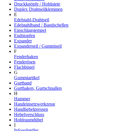
Druckknöpfe / Hohlniete
Duplex Drahtseilklemmen
E
Edelstahl-Drahtseil
Edelstahlband / Bandschellen
Einschlagstempel
Endstopfen
Expander
Expanderseil / Gummiseil
F
Fenderhaken
Fenderösen
Flachbügel
G
Gummiartikel
Gurtband
Gurthaken, Gurtschnallen
H
Hammer
Handeinsetzwerkzeug
Handhebelpressen
Hebelverschluss
Hohlraumdübel
I
Infoaufsteller