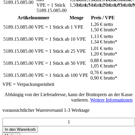
5189.15.085.00
VPE = 1 Stück
1,50 €
brutto*
1,34 €
brutto*
1,20 €
brutto*
1,05 €
brutto*
0,
5189.15.085.00
Artikelnummer
Menge
Preis / VPE
1,26 €
netto
5189.15.085.00
VPE = 1 Stück
ab
1
VPE
1,50 €
brutto*
1,13 €
netto
5189.15.085.00
VPE = 1 Stück
ab
10
VPE
1,34 €
brutto*
1,01 €
netto
5189.15.085.00
VPE = 1 Stück
ab
25
VPE
1,20 €
brutto*
0,88 €
netto
5189.15.085.00
VPE = 1 Stück
ab
50
VPE
1,05 €
brutto*
0,76 €
netto
5189.15.085.00
VPE = 1 Stück
ab
100
VPE
0,90 €
brutto*
VPE = Verpackungseinheit
Abhängig von der Lieferadresse, kann der Bruttopreis an der Kasse
variieren.
Weitere Informationen
voraussichtlicher Warenversand 1-3 Werktage
In den
Warenkorb