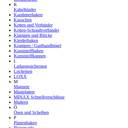
K
Kabelbinder
Karabinerhaken
Kauschen
Ketten und Verbinder
Ketten-Schraubverbinder
Klampen und Blöcke
Kleiderhaken
Krampen / Gurtbandbügel
Kunststoffhaken
Kunststoffkappen
L
Ladungssicherung
Locheisen
LOXX
M
Magnete
Mastplatten
MINAX Schnellverschlüsse
Muttern
Ö
Ösen und Scheiben
P
Planenhaken
Planenseile